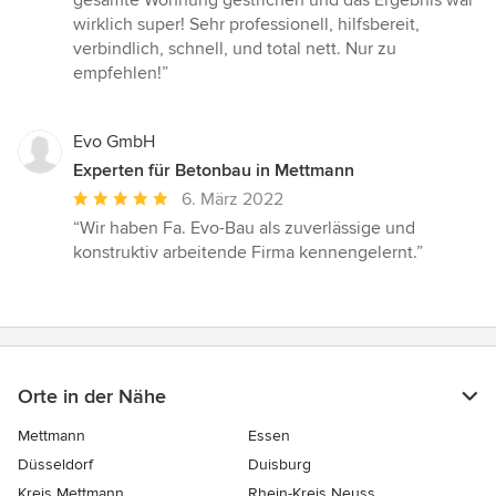
gesamte Wohnung gestrichen und das Ergebnis war
von
wirklich super! Sehr professionell, hilfsbereit,
5
verbindlich, schnell, und total nett. Nur zu
Sternen
empfehlen!”
Evo GmbH
Experten für Betonbau in Mettmann
Durchschnittliche
6. März 2022
Bewertung:
“Wir haben Fa. Evo-Bau als zuverlässige und
5
konstruktiv arbeitende Firma kennengelernt.”
von
5
Sternen
Orte in der Nähe
Mettmann
Essen
Düsseldorf
Duisburg
Kreis Mettmann
Rhein-Kreis Neuss