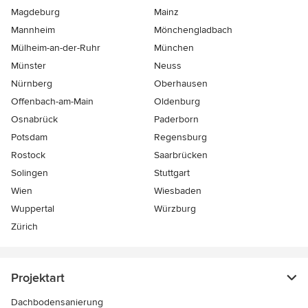
Magdeburg
Mainz
Mannheim
Mönchen­gladbach
Mülheim-an-der-Ruhr
München
Münster
Neuss
Nürnberg
Oberhausen
Offenbach-am-Main
Oldenburg
Osnabrück
Paderborn
Potsdam
Regensburg
Rostock
Saarbrücken
Solingen
Stuttgart
Wien
Wiesbaden
Wuppertal
Würzburg
Zürich
Projektart
Dachbodensanierung