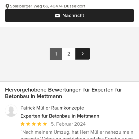
Spielberger Weg 66, 40474 Düsseldorf
Nachricht
1
2
Hervorgehobene Bewertungen für Experten für
Betonbau in Mettmann
Patrick Müller Raumkonzepte
Experten für Betonbau in Mettmann
Durchschnittliche
5. Februar 2024
Bewertung:
“Nach meinem Umzug, hat Herr Müller nahezu mein
5