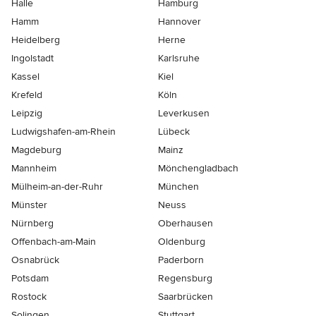
Halle
Hamburg
Hamm
Hannover
Heidelberg
Herne
Ingolstadt
Karlsruhe
Kassel
Kiel
Krefeld
Köln
Leipzig
Leverkusen
Ludwigshafen-am-Rhein
Lübeck
Magdeburg
Mainz
Mannheim
Mönchen­gladbach
Mülheim-an-der-Ruhr
München
Münster
Neuss
Nürnberg
Oberhausen
Offenbach-am-Main
Oldenburg
Osnabrück
Paderborn
Potsdam
Regensburg
Rostock
Saarbrücken
Solingen
Stuttgart