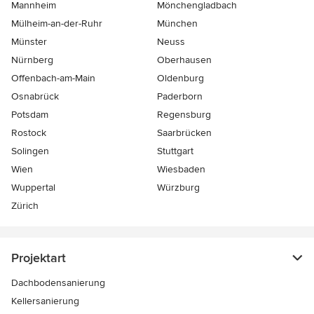
Mannheim
Mönchen­gladbach
Mülheim-an-der-Ruhr
München
Münster
Neuss
Nürnberg
Oberhausen
Offenbach-am-Main
Oldenburg
Osnabrück
Paderborn
Potsdam
Regensburg
Rostock
Saarbrücken
Solingen
Stuttgart
Wien
Wiesbaden
Wuppertal
Würzburg
Zürich
Projektart
Dachbodensanierung
Kellersanierung