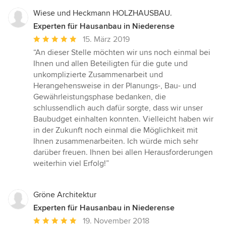
Wiese und Heckmann HOLZHAUSBAU.
Experten für Hausanbau in Niederense
Durchschnittliche
15. März 2019
Bewertung:
“An dieser Stelle möchten wir uns noch einmal bei
5
Ihnen und allen Beteiligten für die gute und
von
unkomplizierte Zusammenarbeit und
5
Herangehensweise in der Planungs-, Bau- und
Sternen
Gewährleistungsphase bedanken, die
schlussendlich auch dafür sorgte, dass wir unser
Baubudget einhalten konnten. Vielleicht haben wir
in der Zukunft noch einmal die Möglichkeit mit
Ihnen zusammenarbeiten. Ich würde mich sehr
darüber freuen. Ihnen bei allen Herausforderungen
weiterhin viel Erfolg!”
Gröne Architektur
Experten für Hausanbau in Niederense
Durchschnittliche
19. November 2018