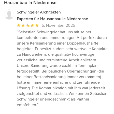
Hausanbau in Niederense
Schwingeler Architekten
Experten für Hausanbau in Niederense
Durchschnittliche
5. November 2025
Bewertung:
“Sebastian Schwingeler hat uns mit seiner
5
kompetenten und immer ruhigen Art perfekt durch
von
unsere Kernsanierung einer Doppelhaushälfte
5
begleitet. Er besitzt zudem sehr wertvolle Kontakte
Sternen
zu Handwerkern, die qualitativ hochwertige,
verlässliche und termintreue Arbeit abliefern.
Unsere Sanierung wurde exakt im Terminplan
fertiggestellt. Bei baulichen Überraschungen (die
bei einer Bestandsanierung immer vorkommen)
hatte er immer eine einfache und zielführende
Lösung. Die Kommunikation mit ihm war jederzeit
zielgerichtet und verlässlich. Wir können Sebastian
Schwingeler uneingeschränkt als Partner
empfehlen.”