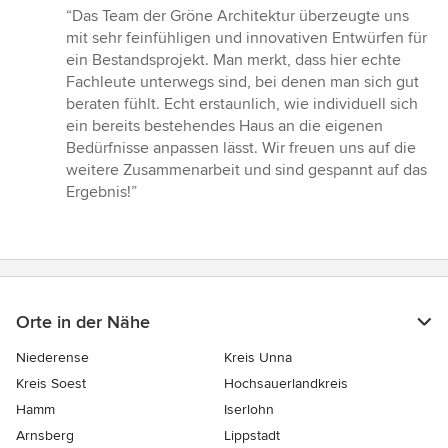
Bewertung:
“Das Team der Gröne Architektur überzeugte uns
5
mit sehr feinfühligen und innovativen Entwürfen für
von
ein Bestandsprojekt. Man merkt, dass hier echte
5
Fachleute unterwegs sind, bei denen man sich gut
Sternen
beraten fühlt. Echt erstaunlich, wie individuell sich
ein bereits bestehendes Haus an die eigenen
Bedürfnisse anpassen lässt. Wir freuen uns auf die
weitere Zusammenarbeit und sind gespannt auf das
Ergebnis!”
Orte in der Nähe
Niederense
Kreis Unna
Kreis Soest
Hochsauerlandkreis
Hamm
Iserlohn
Arnsberg
Lippstadt