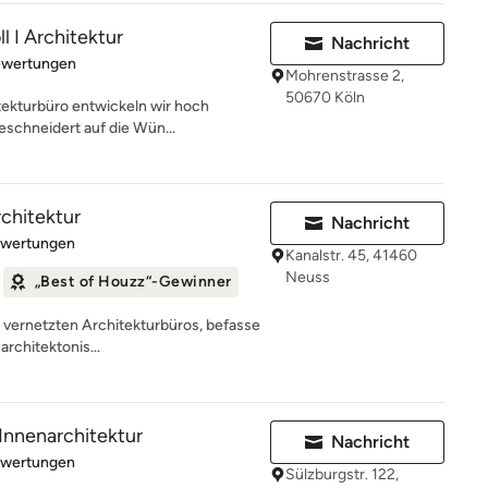
l I Architektur
Nachricht
rtung: 5 von 5 Sternen
ewertungen
Mohrenstrasse 2,
50670 Köln
tekturbüro entwickeln wir hoch
eschneidert auf die Wün...
rchitektur
Nachricht
rtung: 5 von 5 Sternen
ewertungen
Kanalstr. 45, 41460
Neuss
„Best of Houzz“-Gewinner
ut vernetzten Architekturbüros, befasse
architektonis...
Innenarchitektur
Nachricht
rtung: 5 von 5 Sternen
ewertungen
Sülzburgstr. 122,