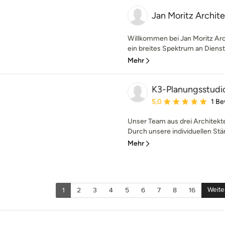
Jan Moritz Archite
Willkommen bei Jan Moritz Arc
ein breites Spektrum an Dienstl
Mehr
K3-Planungsstudi
Durchschnittliche Bewe
5,0
1 B
Unser Team aus drei Architekte
Durch unsere individuellen Stär
Mehr
Weite
1
2
3
4
5
6
7
8
16