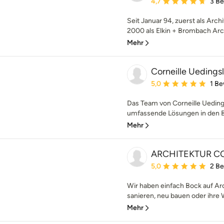
Durchschnittliche Bewe
4,7
3 B
Seit Januar 94, zuerst als Arch
2000 als Elkin + Brombach Arch
Mehr
Corneille Ueding
Durchschnittliche Bewe
5,0
1 B
Das Team von Corneille Uedin
umfassende Lösungen in den Be
Mehr
ARCHITEKTUR C
Durchschnittliche Bewe
5,0
2 B
Wir haben einfach Bock auf A
sanieren, neu bauen oder ihre
Mehr