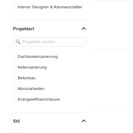
Interior Designer & Raumausstatter
Küchenplanung
Projektart
Landschaftsarchitekten
Armaturen & Sanitärbedarf
Beleuchtung
Dachbodensanierung
Einbauschränke
Kellersanierung
Alle anzeigen
Betonbau
Abrissarbeiten
Energieeffizienzhäuser
Fundamentarbeiten
Stil
Garagenbau
Nachhaltiges Bauen