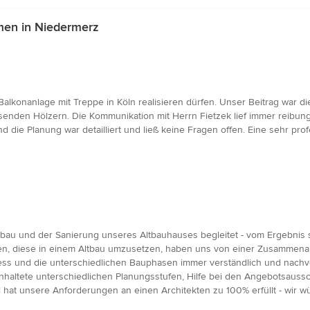
en in Niedermerz
 Balkonanlage mit Treppe in Köln realisieren dürfen. Unser Beitrag war 
senden Hölzern. Die Kommunikation mit Herrn Fietzek lief immer reibun
die Planung war detailliert und ließ keine Fragen offen. Eine sehr pr
au und der Sanierung unseres Altbauhauses begleitet - vom Ergebnis si
en, diese in einem Altbau umzusetzen, haben uns von einer Zusammenarb
ess und die unterschiedlichen Bauphasen immer verständlich und nachvo
haltete unterschiedlichen Planungsstufen, Hilfe bei den Angebotsaussc
l hat unsere Anforderungen an einen Architekten zu 100% erfüllt - wir 