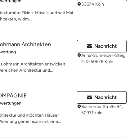
rtung: 4.7 von 5 Sternen
ewertungen
50674 Köln
itekturbüro Elkin + Hövels und seit Mai
itekten, widm...
slohmann Architekten
Nachricht
rtung: 5 von 5 Sternen
ewertung
Anna-Schneider-Steig
2, D-50678 Köln
gslohmann Architekten entwickelt
reichen Architektur und...
OMPAGNIE
Nachricht
rtung: 5 von 5 Sternen
ewertungen
Bachemer Straße 94,
50931 köln
rchitektur und möchten Häuser
 Wohnung gemeinsam mit ihne...