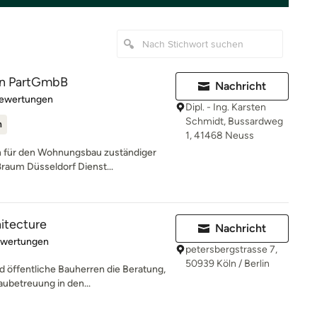
n PartGmbB
Nachricht
rtung: 5 von 5 Sternen
Bewertungen
Dipl. - Ing. Karsten
Schmidt, Bussardweg
n
1, 41468 Neuss
 für den Wohnungsbau zuständiger
ßraum Düsseldorf Dienst...
hitecture
Nachricht
rtung: 4.9 von 5 Sternen
ewertungen
petersbergstrasse 7,
50939 Köln / Berlin
d öffentliche Bauherren die Beratung,
ubetreuung in den...