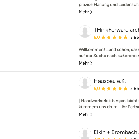
präzise Planung und Leidenschaft
Mehr
THinkForward arc
Durchschnittliche Bewe
5,0
3 B
Willkommen! ...und schön, das
auf der Suche nach außerordent
Mehr
Hausbau e.K.
Durchschnittliche Bewe
5,0
3 B
| Handwerkerleistungen leicht
kümmern uns drum. | Ihr Partne
Mehr
Elkin + Brombach