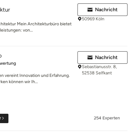
ktur
Nachricht
50969 Köln
hitektur Mein Architekturbüro bietet
eistungen: von...
o
Nachricht
rtung: 5 von 5 Sternen
ewertung
Sebastianusstr. 8,
52538 Selfkant
n vereint Innovation und Erfahrung.
ken können wir Ih...
r
254 Experten