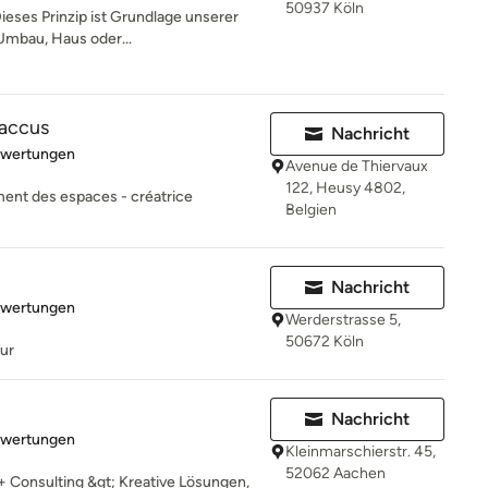
50937 Köln
ieses Prinzip ist Grundlage unserer
Umbau, Haus oder...
accus
Nachricht
rtung: 5 von 5 Sternen
ewertungen
Avenue de Thiervaux
122, Heusy 4802,
ment des espaces - créatrice
Belgien
Nachricht
rtung: 5 von 5 Sternen
ewertungen
Werderstrasse 5,
50672 Köln
tur
Nachricht
rtung: 5 von 5 Sternen
ewertungen
Kleinmarschierstr. 45,
52062 Aachen
 Consulting &gt; Kreative Lösungen,