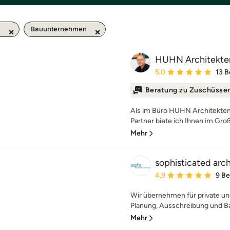
m
Bauunternehmen
HUHN Architekte
Durchschnittliche Bewe
5,0
13 
Beratung zu Zuschüsse
Als im Büro HUHN Architekten
Partner biete ich Ihnen im Gro
Mehr
sophisticated arc
Durchschnittliche Bewe
4,9
9 B
Wir übernehmen für private un
Planung, Ausschreibung und Ba
Mehr