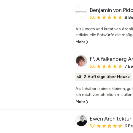
Benjamin von Pidol
Durchschnittliche Bewe
5,0
8 B
Als junges und kreatives Archi
individuelle Entwürfe die maßg
Mehr
f \ A falkenberg A
Durchschnittliche Bewe
5,0
7 B
2 Aufträge über Houzz
Als Inhaberin eines kleinen, g
ich mich vornehmlich mit allen 
Mehr
Ewen Architektur 
Durchschnittliche Bewe
5,0
6 B