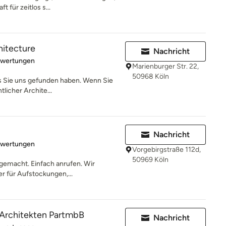
 für zeitlos s...
hitecture
Nachricht
rtung: 5 von 5 Sternen
ewertungen
Marienburger Str. 22,
50968 Köln
s Sie uns gefunden haben. Wenn Sie
licher Archite...
Nachricht
rtung: 5 von 5 Sternen
ewertungen
Vorgebirgstraße 112d,
50969 Köln
 gemacht. Einfach anrufen. Wir
r für Aufstockungen,...
 Architekten PartmbB
Nachricht