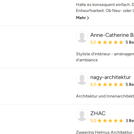
Halte es konsequent einfach. D
Entwurfsarbeit. Ob Neu- oder 
Mehr
Anne-Catherine B
Durchschnittliche Bewe
5,0
5 B
Styliste d'intérieur - aménage
d'ambiance
nagy-architektur
Durchschnittliche Bewe
5,0
5 B
Architektur und Innenarchitek
ZHAC
Durchschnittliche Bewe
5,0
3 B
Zweering Helmus Architektur +