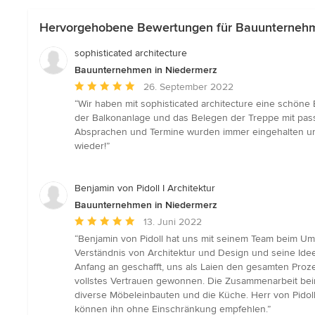
Hervorgehobene Bewertungen für Bauunternehm
sophisticated architecture
Bauunternehmen in Niedermerz
Durchschnittliche
26. September 2022
Bewertung:
“Wir haben mit sophisticated architecture eine schöne
5
der Balkonanlage und das Belegen der Treppe mit pas
von
Absprachen und Termine wurden immer eingehalten und 
5
wieder!”
Sternen
Benjamin von Pidoll I Architektur
Bauunternehmen in Niedermerz
Durchschnittliche
13. Juni 2022
Bewertung:
“Benjamin von Pidoll hat uns mit seinem Team beim Umb
5
Verständnis von Architektur und Design und seine Ide
von
Anfang an geschafft, uns als Laien den gesamten Proz
5
vollstes Vertrauen gewonnen. Die Zusammenarbeit bein
Sternen
diverse Möbeleinbauten und die Küche. Herr von Pidol
können ihn ohne Einschränkung empfehlen.”