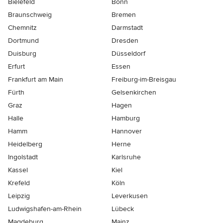
Bielefeld
Bonn
Braunschweig
Bremen
Chemnitz
Darmstadt
Dortmund
Dresden
Duisburg
Düsseldorf
Erfurt
Essen
Frankfurt am Main
Freiburg-im-Breisgau
Fürth
Gelsenkirchen
Graz
Hagen
Halle
Hamburg
Hamm
Hannover
Heidelberg
Herne
Ingolstadt
Karlsruhe
Kassel
Kiel
Krefeld
Köln
Leipzig
Leverkusen
Ludwigshafen-am-Rhein
Lübeck
Magdeburg
Mainz