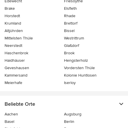
Edewecht
Friesoythe
Brake
Elsfleth
Horstedt
Rhade
Krumland
Brettorf
Altjührden
Bissel
Mittelsten Thüle
Westrittrum
Neerstedt
Glaßdorf
Haschenbrok
Brook
Haidhäuser
Hengsterholz
Geveshausen
Vordersten Thüle
Kammersand
Kolonie Huntlosen
Meierhafe
Iserloy
Beliebte Orte
Aachen
Augsburg
Basel
Berlin