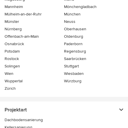
Mannheim
Mönchen­gladbach
Mülheim-an-der-Ruhr
München
Münster
Neuss
Nürnberg
Oberhausen
Offenbach-am-Main
Oldenburg
Osnabrück
Paderborn
Potsdam
Regensburg
Rostock
Saarbrücken
Solingen
Stuttgart
Wien
Wiesbaden
Wuppertal
Würzburg
Zürich
Projektart
Dachbodensanierung
Kellersanierung