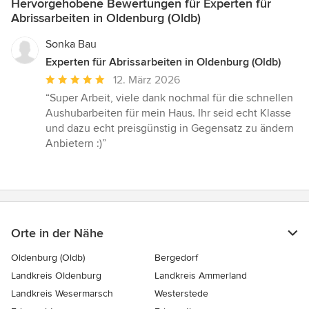
Hervorgehobene Bewertungen für Experten für
Abrissarbeiten in Oldenburg (Oldb)
Sonka Bau
Experten für Abrissarbeiten in Oldenburg (Oldb)
Durchschnittliche
12. März 2026
Bewertung:
“Super Arbeit, viele dank nochmal für die schnellen
5
Aushubarbeiten für mein Haus. Ihr seid echt Klasse
von
und dazu echt preisgünstig in Gegensatz zu ändern
5
Anbietern :)”
Sternen
Orte in der Nähe
Oldenburg (Oldb)
Bergedorf
Landkreis Oldenburg
Landkreis Ammerland
Landkreis Wesermarsch
Westerstede