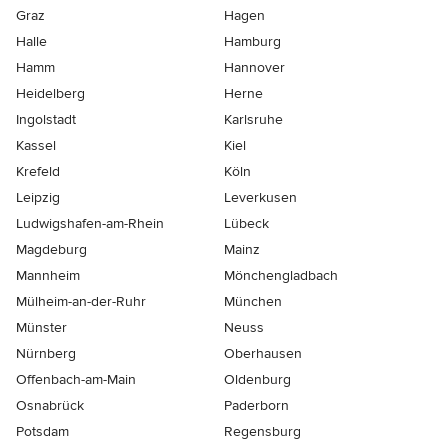
Graz
Hagen
Halle
Hamburg
Hamm
Hannover
Heidelberg
Herne
Ingolstadt
Karlsruhe
Kassel
Kiel
Krefeld
Köln
Leipzig
Leverkusen
Ludwigshafen-am-Rhein
Lübeck
Magdeburg
Mainz
Mannheim
Mönchen­gladbach
Mülheim-an-der-Ruhr
München
Münster
Neuss
Nürnberg
Oberhausen
Offenbach-am-Main
Oldenburg
Osnabrück
Paderborn
Potsdam
Regensburg