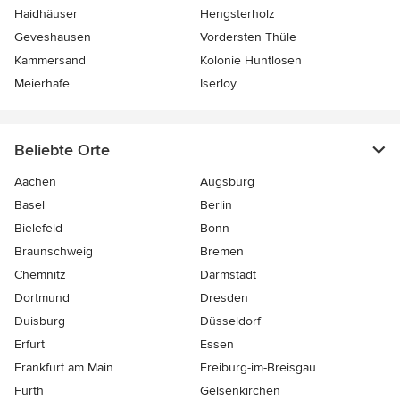
Haidhäuser
Hengsterholz
Geveshausen
Vordersten Thüle
Kammersand
Kolonie Huntlosen
Meierhafe
Iserloy
Beliebte Orte
Aachen
Augsburg
Basel
Berlin
Bielefeld
Bonn
Braunschweig
Bremen
Chemnitz
Darmstadt
Dortmund
Dresden
Duisburg
Düsseldorf
Erfurt
Essen
Frankfurt am Main
Freiburg-im-Breisgau
Fürth
Gelsenkirchen