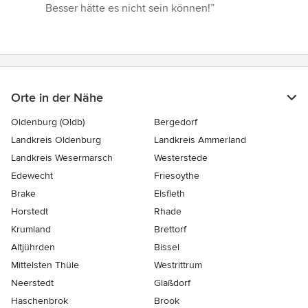
von
Besser hätte es nicht sein können!”
5
Sternen
Orte in der Nähe
Oldenburg (Oldb)
Bergedorf
Landkreis Oldenburg
Landkreis Ammerland
Landkreis Wesermarsch
Westerstede
Edewecht
Friesoythe
Brake
Elsfleth
Horstedt
Rhade
Krumland
Brettorf
Altjührden
Bissel
Mittelsten Thüle
Westrittrum
Neerstedt
Glaßdorf
Haschenbrok
Brook