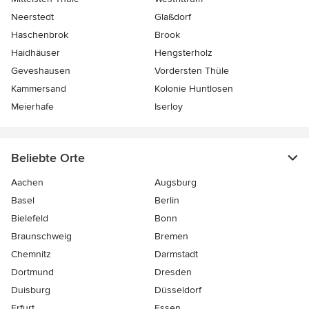
Neerstedt
Glaßdorf
Haschenbrok
Brook
Haidhäuser
Hengsterholz
Geveshausen
Vordersten Thüle
Kammersand
Kolonie Huntlosen
Meierhafe
Iserloy
Beliebte Orte
Aachen
Augsburg
Basel
Berlin
Bielefeld
Bonn
Braunschweig
Bremen
Chemnitz
Darmstadt
Dortmund
Dresden
Duisburg
Düsseldorf
Erfurt
Essen