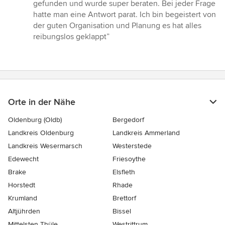
von
gefunden und wurde super beraten. Bei jeder Frage
5
hatte man eine Antwort parat. Ich bin begeistert von
Sternen
der guten Organisation und Planung es hat alles
reibungslos geklappt”
Orte in der Nähe
Oldenburg (Oldb)
Bergedorf
Landkreis Oldenburg
Landkreis Ammerland
Landkreis Wesermarsch
Westerstede
Edewecht
Friesoythe
Brake
Elsfleth
Horstedt
Rhade
Krumland
Brettorf
Altjührden
Bissel
Mittelsten Thüle
Westrittrum