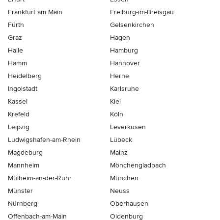
Frankfurt am Main
Freiburg-im-Breisgau
Fürth
Gelsenkirchen
Graz
Hagen
Halle
Hamburg
Hamm
Hannover
Heidelberg
Herne
Ingolstadt
Karlsruhe
Kassel
Kiel
Krefeld
Köln
Leipzig
Leverkusen
Ludwigshafen-am-Rhein
Lübeck
Magdeburg
Mainz
Mannheim
Mönchen­gladbach
Mülheim-an-der-Ruhr
München
Münster
Neuss
Nürnberg
Oberhausen
Offenbach-am-Main
Oldenburg