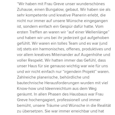
Bewertung:
“Wir haben mit Frau Greve unser wunderschönes
5
Zuhause, einen Bungalow, gebaut. Wir haben sie als
von
sehr kompetente und kreative Planerin erlebt, die
5
nicht nur immer auf unsere Wünsche eingegangen
Sternen
ist, sondern einfach ein Gespür dafür hatte. Vom
ersten Treffen an waren wir “auf einer Wellenlänge”
und haben wir uns bei ihr jederzeit gut aufgehoben
gefühlt. Wir waren ein tolles Team und es war (und
ist) stets ein harmonisches, offenes, produktives und
vor allem kreatives Miteinander auf Augenhöhe und
voller Respekt. Wir hatten immer das Gefühl, dass
unser Haus für sie genauso wichtig war wie für uns
und wir nicht einfach nur “irgendein Projekt” waren.
Zahlreiche planerische, behördliche und
bautechnische Herausforderungen wurden mit viel
Know-how und Ideenreichtum aus dem Weg
geräumt. In allen Phasen des Hausbaus war Frau
Greve hochengagiert, professionell und immer
bemüht, unsere Träume und Wünsche in die Realität
zu übersetzen. Sie war immer erreichbar und hat