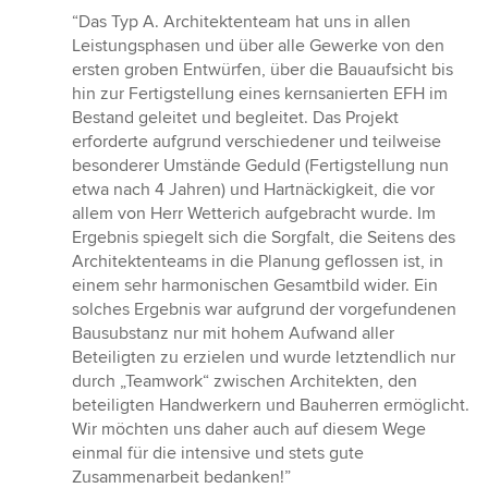
Bewertung:
“Das Typ A. Architektenteam hat uns in allen
5
Leistungsphasen und über alle Gewerke von den
von
ersten groben Entwürfen, über die Bauaufsicht bis
5
hin zur Fertigstellung eines kernsanierten EFH im
Sternen
Bestand geleitet und begleitet. Das Projekt
erforderte aufgrund verschiedener und teilweise
besonderer Umstände Geduld (Fertigstellung nun
etwa nach 4 Jahren) und Hartnäckigkeit, die vor
allem von Herr Wetterich aufgebracht wurde. Im
Ergebnis spiegelt sich die Sorgfalt, die Seitens des
Architektenteams in die Planung geflossen ist, in
einem sehr harmonischen Gesamtbild wider. Ein
solches Ergebnis war aufgrund der vorgefundenen
Bausubstanz nur mit hohem Aufwand aller
Beteiligten zu erzielen und wurde letztendlich nur
durch „Teamwork“ zwischen Architekten, den
beteiligten Handwerkern und Bauherren ermöglicht.
Wir möchten uns daher auch auf diesem Wege
einmal für die intensive und stets gute
Zusammenarbeit bedanken!”