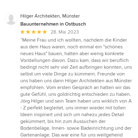
Hilger Architekten, Münster
Bauunternehmen in Ostbusch
Durchschnittliche
28. Mai 2023
Bewertung:
“Meine Frau und ich wollten, nachdem die Kinder
5
aus dem Haus waren, noch einmal ein "schönes
von
neues Haus" bauen, hatten aber wenig konkrete
5
Vorstellungen davon. Dazu kam, dass wir beruflich
Sternen
bedingt nicht sehr viel Zeit aufbringen konnten, uns
selbst um viele Dinge zu kümmern. Freunde von
uns haben uns dann Hilger Architekten aus Münster
empfohlen. Vom ersten Gespräch an hatten wir das
gute Gefühl, uns goldrichtig entschieden zu haben.
Jörg Hilger und sein Team haben uns wirklich von A
- Z perfekt begleitet, uns immer wieder mit tollen
Ideen inspiriert und sich um nahezu jedes Detail
gekümmert, bis hin zum Aussuchen der
Bodenbeläge, Innen- sowie Badeinrichtung und der
Gartenanlage. Das war eine für uns weitgehend