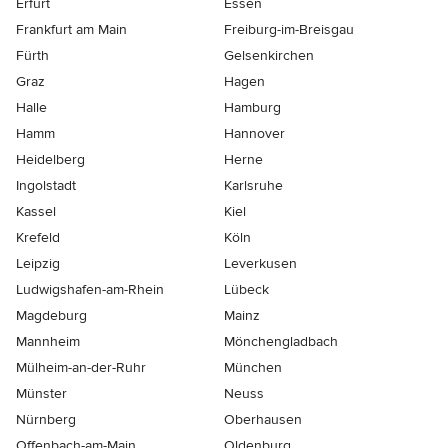
Erfurt
Essen
Frankfurt am Main
Freiburg-im-Breisgau
Fürth
Gelsenkirchen
Graz
Hagen
Halle
Hamburg
Hamm
Hannover
Heidelberg
Herne
Ingolstadt
Karlsruhe
Kassel
Kiel
Krefeld
Köln
Leipzig
Leverkusen
Ludwigshafen-am-Rhein
Lübeck
Magdeburg
Mainz
Mannheim
Mönchen­gladbach
Mülheim-an-der-Ruhr
München
Münster
Neuss
Nürnberg
Oberhausen
Offenbach-am-Main
Oldenburg