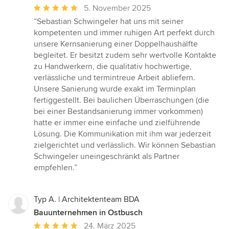
Durchschnittliche
5. November 2025
Bewertung:
“Sebastian Schwingeler hat uns mit seiner
5
kompetenten und immer ruhigen Art perfekt durch
von
unsere Kernsanierung einer Doppelhaushälfte
5
begleitet. Er besitzt zudem sehr wertvolle Kontakte
Sternen
zu Handwerkern, die qualitativ hochwertige,
verlässliche und termintreue Arbeit abliefern.
Unsere Sanierung wurde exakt im Terminplan
fertiggestellt. Bei baulichen Überraschungen (die
bei einer Bestandsanierung immer vorkommen)
hatte er immer eine einfache und zielführende
Lösung. Die Kommunikation mit ihm war jederzeit
zielgerichtet und verlässlich. Wir können Sebastian
Schwingeler uneingeschränkt als Partner
empfehlen.”
Typ A. | Architektenteam BDA
Bauunternehmen in Ostbusch
Durchschnittliche
24. März 2025