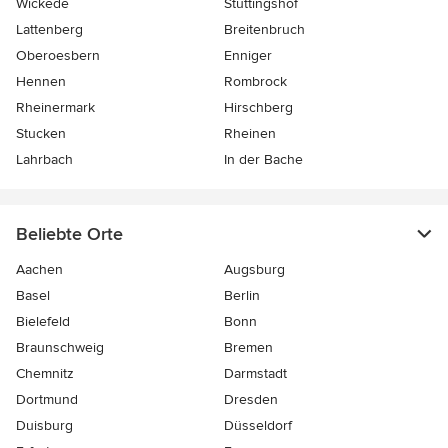
Wickede
Stüttingshof
Lattenberg
Breitenbruch
Oberoesbern
Enniger
Hennen
Rombrock
Rheinermark
Hirschberg
Stucken
Rheinen
Lahrbach
In der Bache
Beliebte Orte
Aachen
Augsburg
Basel
Berlin
Bielefeld
Bonn
Braunschweig
Bremen
Chemnitz
Darmstadt
Dortmund
Dresden
Duisburg
Düsseldorf