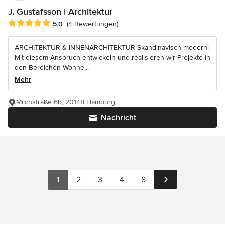
J. Gustafsson | Architektur
Durchschnittliche Bewertung: 5 von 5 Sternen
5,0
(4 Bewertungen)
ARCHITEKTUR & INNENARCHITEKTUR Skandinavisch modern:
Mit diesem Anspruch entwickeln und realisieren wir Projekte in
den Bereichen Wohne...
Mehr
Milchstraße 6b, 20148 Hamburg
Nachricht
1
2
3
4
8