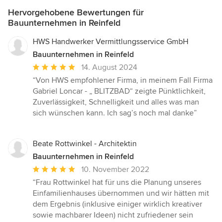
Hervorgehobene Bewertungen für
Bauunternehmen in Reinfeld
HWS Handwerker Vermittlungsservice GmbH
Bauunternehmen in Reinfeld
Durchschnittliche
14. August 2024
Bewertung:
“Von HWS empfohlener Firma, in meinem Fall Firma
5
Gabriel Loncar - „ BLITZBAD“ zeigte Pünktlichkeit,
von
Zuverlässigkeit, Schnelligkeit und alles was man
5
sich wünschen kann. Ich sag’s noch mal danke”
Sternen
Beate Rottwinkel - Architektin
Bauunternehmen in Reinfeld
Durchschnittliche
10. November 2022
Bewertung:
“Frau Rottwinkel hat für uns die Planung unseres
5
Einfamilienhauses übernommen und wir hätten mit
von
dem Ergebnis (inklusive einiger wirklich kreativer
5
sowie machbarer Ideen) nicht zufriedener sein