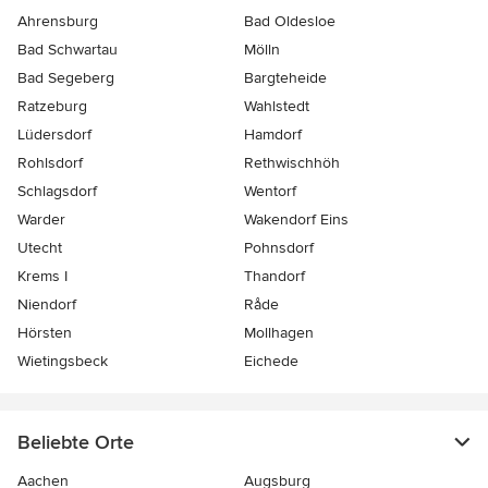
Ahrensburg
Bad Oldesloe
Bad Schwartau
Mölln
Bad Segeberg
Bargteheide
Ratzeburg
Wahlstedt
Lüdersdorf
Hamdorf
Rohlsdorf
Rethwischhöh
Schlagsdorf
Wentorf
Warder
Wakendorf Eins
Utecht
Pohnsdorf
Krems I
Thandorf
Niendorf
Råde
Hörsten
Mollhagen
Wietingsbeck
Eichede
Beliebte Orte
Aachen
Augsburg