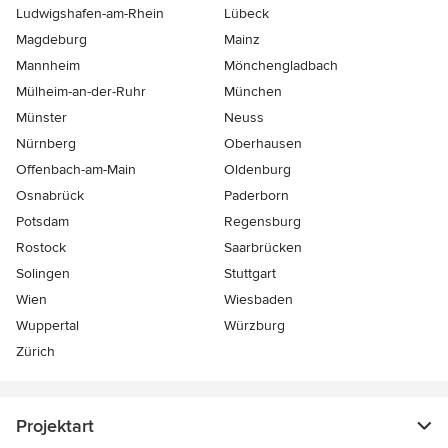
Ludwigshafen-am-Rhein
Lübeck
Magdeburg
Mainz
Mannheim
Mönchen­gladbach
Mülheim-an-der-Ruhr
München
Münster
Neuss
Nürnberg
Oberhausen
Offenbach-am-Main
Oldenburg
Osnabrück
Paderborn
Potsdam
Regensburg
Rostock
Saarbrücken
Solingen
Stuttgart
Wien
Wiesbaden
Wuppertal
Würzburg
Zürich
Projektart