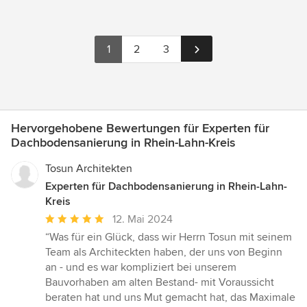
1
2
3
Hervorgehobene Bewertungen für Experten für
Dachbodensanierung in Rhein-Lahn-Kreis
Tosun Architekten
Experten für Dachbodensanierung in Rhein-Lahn-
Kreis
Durchschnittliche
12. Mai 2024
Bewertung:
“Was für ein Glück, dass wir Herrn Tosun mit seinem
5
Team als Architeckten haben, der uns von Beginn
von
an - und es war kompliziert bei unserem
5
Bauvorhaben am alten Bestand- mit Voraussicht
Sternen
beraten hat und uns Mut gemacht hat, das Maximale