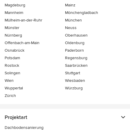
Magdeburg
Mainz
Mannheim
Mönchen­gladbach
Mülheim-an-der-Ruhr
München
Münster
Neuss
Nürnberg
Oberhausen
Offenbach-am-Main
Oldenburg
Osnabrück
Paderborn
Potsdam
Regensburg
Rostock
Saarbrücken
Solingen
Stuttgart
Wien
Wiesbaden
Wuppertal
Würzburg
Zürich
Projektart
Dachbodensanierung