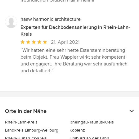
freundlichen Grüßen Halim Halimi”
5
Sternen
haaw harmonic architecture
Experten für Dachbodensanierung in Rhein-Lahn-
Kreis
Durchschnittliche
21. April 2021
Bewertung:
“Wir hatten eine sehr nette Estersteminberatung
5
beim Objekt. Frau Wappler wirkt sehr kompetent
von
und engagiert. Ihre Beratung war sehr ausführlich
5
und detailliert.”
Sternen
Orte in der Nähe
Rhein-Lahn-Kreis
Rheingau-Taunus-Kreis
Landkreis Limburg-Weilburg
Koblenz
Rhein-Hunsrück-Kreis
Limburg an der Lahn