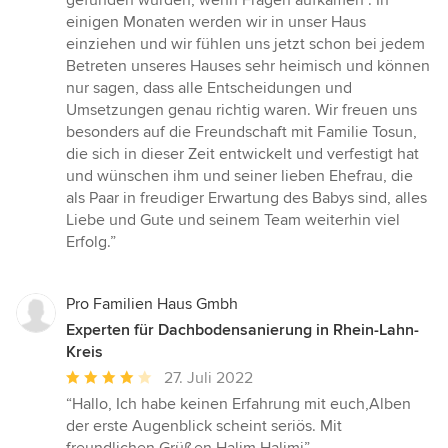
gefunden wurden, wenn Fragen aufkamen . In
einigen Monaten werden wir in unser Haus
einziehen und wir fühlen uns jetzt schon bei jedem
Betreten unseres Hauses sehr heimisch und können
nur sagen, dass alle Entscheidungen und
Umsetzungen genau richtig waren. Wir freuen uns
besonders auf die Freundschaft mit Familie Tosun,
die sich in dieser Zeit entwickelt und verfestigt hat
und wünschen ihm und seiner lieben Ehefrau, die
als Paar in freudiger Erwartung des Babys sind, alles
Liebe und Gute und seinem Team weiterhin viel
Erfolg.”
Pro Familien Haus Gmbh
Experten für Dachbodensanierung in Rhein-Lahn-
Kreis
Durchschnittliche
27. Juli 2022
Bewertung:
“Hallo, Ich habe keinen Erfahrung mit euch,Alben
4
der erste Augenblick scheint seriös. Mit
von