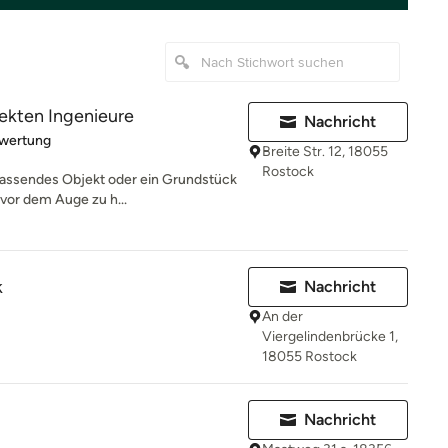
kten Ingenieure
Nachricht
rtung: 5 von 5 Sternen
ewertung
Breite Str. 12, 18055
Rostock
passendes Objekt oder ein Grundstück
 vor dem Auge zu h...
k
Nachricht
An der
Viergelindenbrücke 1,
18055 Rostock
Nachricht