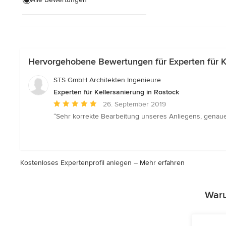
Haussanierung
Barrierefreies Bauen
Alle anzeigen
Hervorgehobene Bewertungen für Experten für Ke
STS GmbH Architekten Ingenieure
Experten für Kellersanierung in Rostock
Durchschnittliche
26. September 2019
Bewertung:
“Sehr korrekte Bearbeitung unseres Anliegens, genaue
5
von
5
Sternen
Kostenloses Expertenprofil anlegen –
Mehr erfahren
Waru