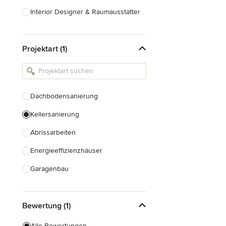
Interior Designer & Raumausstatter
Küchenplanung
Projektart (1)
Landschaftsarchitekten
Armaturen & Sanitärbedarf
Beleuchtung
Dachbodensanierung
Einbauschränke
Kellersanierung
Alle anzeigen
Abrissarbeiten
Energieeffizienzhäuser
Garagenbau
Hausrenovierung
Bewertung (1)
Hausbau
Fußbodenaufbau
Alle Bewertungen