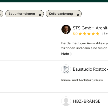
Bauunternehmen
Kellersanierung
STS GmbH Archite
Durchschnittliche Bewe
5,0
1 B
Bei der heutigen Auswahl ein 
zu finden und dann eine Vision
Mehr
Baustudio Rostoc
Innen- und Architekturbüro
HBZ-BRANSE