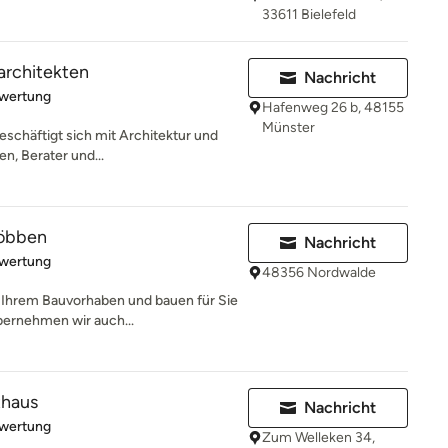
33611 Bielefeld
architekten
Nachricht
rtung: 5 von 5 Sternen
ewertung
Hafenweg 26 b, 48155
Münster
eschäftigt sich mit Architektur und
en, Berater und...
Többen
Nachricht
rtung: 5 von 5 Sternen
ewertung
48356 Nordwalde
i Ihrem Bauvorhaben und bauen für Sie
bernehmen wir auch...
thaus
Nachricht
rtung: 5 von 5 Sternen
ewertung
Zum Welleken 34,