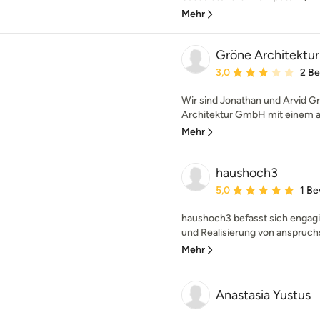
Mehr
Gröne Architektur
Durchschnittliche Bewe
3,0
2 B
Wir sind Jonathan und Arvid Gr
Architektur GmbH mit einem au
Mehr
haushoch3
Durchschnittliche Bewe
5,0
1 B
haushoch3 befasst sich engagi
und Realisierung von anspruchs
Mehr
Anastasia Yustus