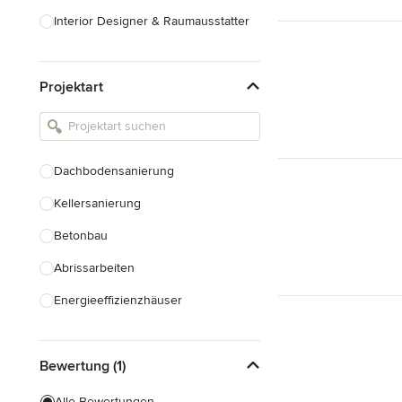
Interior Designer & Raumausstatter
Küchenplanung
Projektart
Landschaftsarchitekten
Armaturen & Sanitärbedarf
Beleuchtung
Dachbodensanierung
Einbauschränke
Kellersanierung
Alle anzeigen
Betonbau
Abrissarbeiten
Energieeffizienzhäuser
Fundamentarbeiten
Bewertung (1)
Garagenbau
Nachhaltiges Bauen
Alle Bewertungen