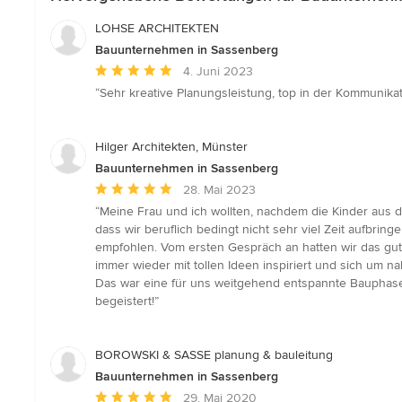
LOHSE ARCHITEKTEN
Bauunternehmen in Sassenberg
Durchschnittliche
4. Juni 2023
Bewertung:
“Sehr kreative Planungsleistung, top in der Kommunikat
5
von
5
Hilger Architekten, Münster
Sternen
Bauunternehmen in Sassenberg
Durchschnittliche
28. Mai 2023
Bewertung:
“Meine Frau und ich wollten, nachdem die Kinder aus
5
dass wir beruflich bedingt nicht sehr viel Zeit aufbr
von
empfohlen. Vom ersten Gespräch an hatten wir das gute
5
immer wieder mit tollen Ideen inspiriert und sich um
Sternen
Das war eine für uns weitgehend entspannte Bauphase,
begeistert!”
BOROWSKI & SASSE planung & bauleitung
Bauunternehmen in Sassenberg
Durchschnittliche
29. Mai 2020