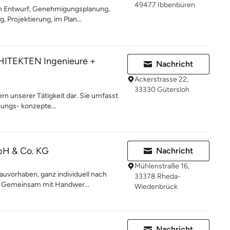
49477 Ibbenbüren
en Entwurf, Genehmigungsplanung,
 Projektierung, im Plan...
TEKTEN Ingenieure +
Nachricht
Ackerstrasse 22,
33330 Gütersloh
rn unserer Tätigkeit dar. Sie umfasst
ungs- konzepte...
bH & Co. KG
Nachricht
Mühlenstraße 16,
uvorhaben, ganz individuell nach
33378 Rheda-
n. Gemeinsam mit Handwer...
Wiedenbrück
n
Nachricht