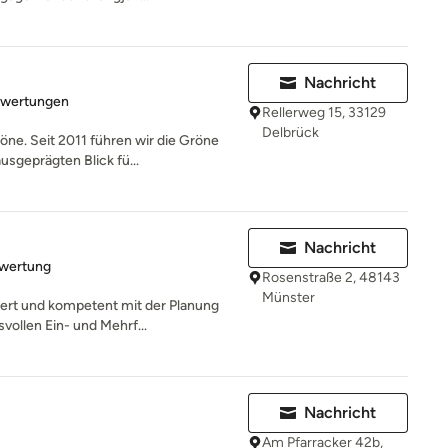
Nachricht
rtung: 3 von 5 Sternen
ewertungen
Rellerweg 15, 33129
Delbrück
öne. Seit 2011 führen wir die Gröne
sgeprägten Blick fü...
Nachricht
rtung: 5 von 5 Sternen
ewertung
Rosenstraße 2, 48143
Münster
ert und kompetent mit der Planung
vollen Ein- und Mehrf...
Nachricht
Am Pfarracker 42b,