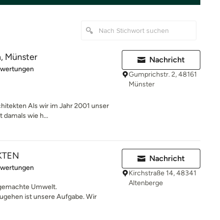
n, Münster
Nachricht
rtung: 5 von 5 Sternen
ewertungen
Gumprichstr. 2, 48161
Münster
chitekten Als wir im Jahr 2001 unser
 damals wie h...
KTEN
Nachricht
rtung: 5 von 5 Sternen
ewertungen
Kirchstraße 14, 48341
Altenberge
 gemachte Umwelt.
ugehen ist unsere Aufgabe. Wir