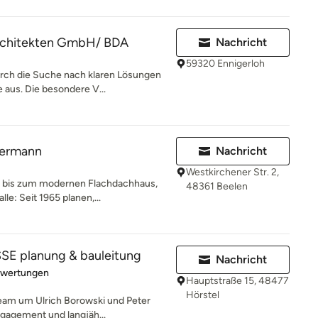
rchitekten GmbH/ BDA
Nachricht
59320 Ennigerloh
urch die Suche nach klaren Lösungen
us. Die besondere V...
kermann
Nachricht
Westkirchener Str. 2,
h bis zum modernen Flachdachhaus,
48361 Beelen
e: Seit 1965 planen,...
E planung & bauleitung
Nachricht
rtung: 4.5 von 5 Sternen
ewertungen
Hauptstraße 15, 48477
Hörstel
eam um Ulrich Borowski und Peter
gagement und langjäh...