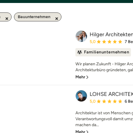
m
Bauunternehmen
Hilger Architekte
Durchschnittliche Bewe
5,0
7 B
Familienunternehmen
Wir planen Zukunft - Hilger Ar
Architekturbüro gründeten, galt
Mehr
LOHSE ARCHITE
Durchschnittliche Bewe
5,0
6 B
Architektur ist von Menschen
Verantwortungsvoll damit umz
machen da...
Mehr