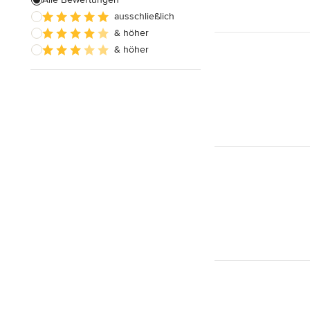
ausschließlich
Hausanbau
& höher
Hauserweiterungen
& höher
Alle anzeigen