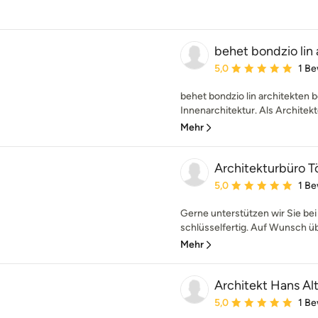
behet bondzio lin 
Durchschnittliche Bewe
5,0
1 B
behet bondzio lin architekten b
Innenarchitektur. Als Architekt
Mehr
Architekturbüro 
Durchschnittliche Bewe
5,0
1 B
Gerne unterstützen wir Sie be
schlüsselfertig. Auf Wunsch ü
Mehr
Architekt Hans Al
Durchschnittliche Bewe
5,0
1 B