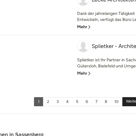
Dank der jahrelangen Tätigkeit
Entwickeln, verfügt das Büro Le
Mehr
Splietker - Archi
Splietker ist Ihr Partner in S
Gütersloh, Bielefeld und Umgeb
Mehr
Weite
1
2
3
4
5
6
7
8
10
en in Sassenberg