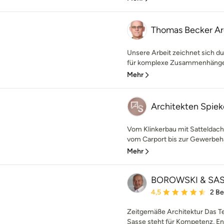
Thomas Becker A
Unsere Arbeit zeichnet sich d
für komplexe Zusammenhänge a
Mehr
Architekten Spie
Vom Klinkerbau mit Satteldac
vom Carport bis zur Gewerbehall
Mehr
BOROWSKI & SASS
Durchschnittliche Bewe
4,5
2 B
Zeitgemäße Architektur Das T
Sasse steht für Kompetenz, En