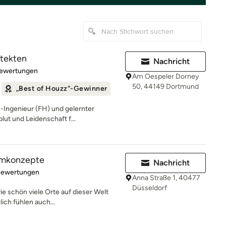
itekten
Nachricht
rtung: 5 von 5 Sternen
Bewertungen
Am Oespeler Dorney
50, 44149 Dortmund
„Best of Houzz“-Gewinner
-Ingenieur (FH) und gelernter
blut und Leidenschaft f...
aumkonzepte
Nachricht
rtung: 4.8 von 5 Sternen
Bewertungen
Anna Straße 1, 40477
Düsseldorf
wie schön viele Orte auf dieser Welt
ch fühlen auch...