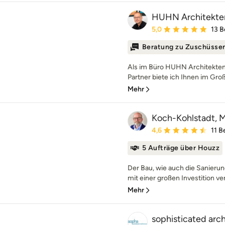
HUHN Architekte
Durchschnittliche Bewe
5,0
13 
Beratung zu Zuschüsse
Als im Büro HUHN Architekten
Partner biete ich Ihnen im Gro
Mehr
Koch-Kohlstadt, Mi
Durchschnittliche Bewe
4,6
11 
5 Aufträge über Houzz
Der Bau, wie auch die Sanierun
mit einer großen Investition ve
Mehr
sophisticated arc