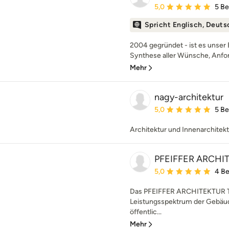
Durchschnittliche Bewe
5,0
5 B
Spricht Englisch, Deuts
2004 gegründet - ist es unser
Synthese aller Wünsche, Anfo
Mehr
nagy-architektur
Durchschnittliche Bewe
5,0
5 B
Architektur und Innenarchitek
PFEIFFER ARCHI
Durchschnittliche Bewe
5,0
4 B
Das PFEIFFER ARCHITEKTUR Te
Leistungsspektrum der Gebäu
öffentlic...
Mehr