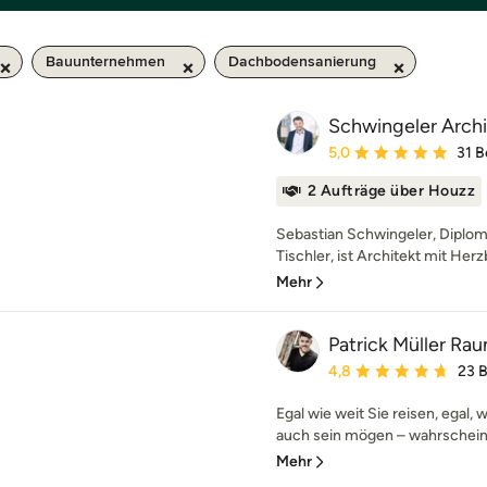
Bauunternehmen
Dachbodensanierung
Schwingeler Arch
Durchschnittliche Bewe
5,0
31 
2 Aufträge über Houzz
Sebastian Schwingeler, Diplom
Tischler, ist Architekt mit Herz
Mehr
Patrick Müller R
Durchschnittliche Bewe
4,8
23 
Egal wie weit Sie reisen, egal, 
auch sein mögen – wahrscheinli
Mehr