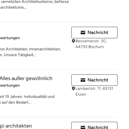
ut vernetzten Architekturbüros, befasse
architektonis...
Nachricht
rtung: 5 von 5 Sternen
ewertungen
Bessemerstr. 30,
44793 Bochum
on Architekten, Innenarchitekten,
 Unsere Tätigkeit...
 Alles außer gewöhnlich
Nachricht
rtung: 5 von 5 Sternen
ewertungen
Lambertstr. 11, 45131
Essen
it 19 Jahren. Individualität und
 auf den Bedarf...
pi architekten
Nachricht