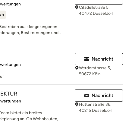
rtung: 5 von 5 Sternen
ewertungen
Citadellstraße 5,
40472 Düsseldorf
ch
 Bestreben aus der gelungenen
rderungen, Bestimmungen und...
Nachricht
rtung: 5 von 5 Sternen
ewertungen
Werderstrasse 5,
50672 Köln
tur
TEKTUR
Nachricht
rtung: 5 von 5 Sternen
ewertungen
Hüttenstraße 36,
40215 Düsseldorf
am bietet ein breites
deplanung an. Ob Wohnbauten,