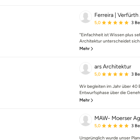
Ferreira | Verfürt
Durchschnittliche Bewe
5,0
3 B
"Einfachheit ist Wissen plus se
Architektur unterscheidet sich 
Mehr
ars Architektur
Durchschnittliche Bewe
5,0
3 B
Wir begleiten im Jahr über 40 
Entwurfsphase über die Genehm
Mehr
MAW- Moerser Ag
Durchschnittliche Bewe
5,0
3 B
Ursprünglich wurde unser Plan