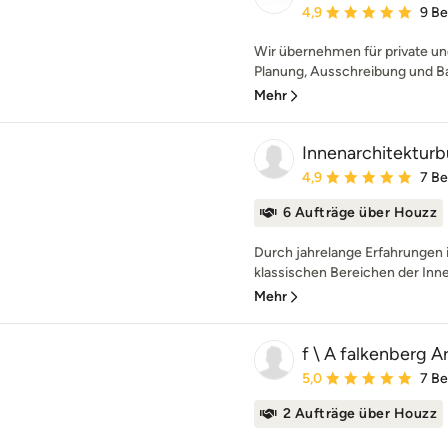
Durchschnittliche Bewe
4,9
9 B
Wir übernehmen für private un
Planung, Ausschreibung und Ba
Mehr
Innenarchitekturb
Durchschnittliche Bewe
4,9
7 B
6 Aufträge über Houzz
Durch jahrelange Erfahrungen i
klassischen Bereichen der Innen
Mehr
f \ A falkenberg A
Durchschnittliche Bewe
5,0
7 B
2 Aufträge über Houzz