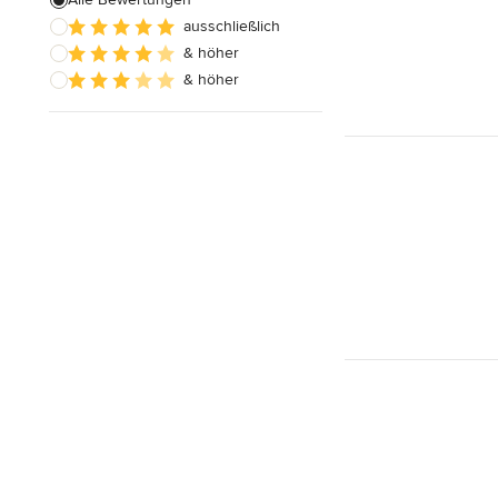
ausschließlich
Hausanbau
& höher
Hauserweiterungen
& höher
Alle anzeigen