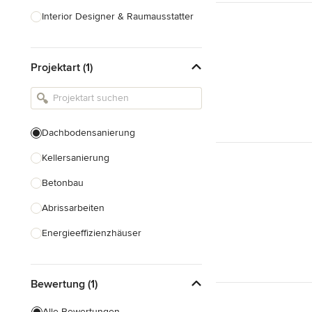
Interior Designer & Raumausstatter
Küchenplanung
Projektart (1)
Landschaftsarchitekten
Armaturen & Sanitärbedarf
Beleuchtung
Dachbodensanierung
Einbauschränke
Kellersanierung
Alle anzeigen
Betonbau
Abrissarbeiten
Energieeffizienzhäuser
Fundamentarbeiten
Bewertung (1)
Garagenbau
Nachhaltiges Bauen
Alle Bewertungen