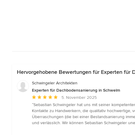
Hervorgehobene Bewertungen für Experten für 
Schwingeler Architekten
Experten für Dachbodensanierung in Schwelm
Durchschnittliche
5. November 2025
Bewertung:
“Sebastian Schwingeler hat uns mit seiner kompetenten
5
Kontakte zu Handwerkern, die qualitativ hochwertige, v
von
Überraschungen (die bei einer Bestandsanierung immer
5
und verlässlich. Wir können Sebastian Schwingeler une
Sternen