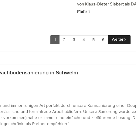
von Klaus-Dieter Siebert als D
Mehr
Weiter
1
2
3
4
5
6
Dachbodensanierung in Schwelm
 und immer ruhigen Art perfekt durch unsere Kernsanierung einer Doppe
erlässliche und termintreue Arbeit abliefern. Unsere Sanierung wurde exa
 vorkommen) hatte er immer eine einfache und zielführende Lösung. Die
ingeschränkt als Partner empfehlen.”