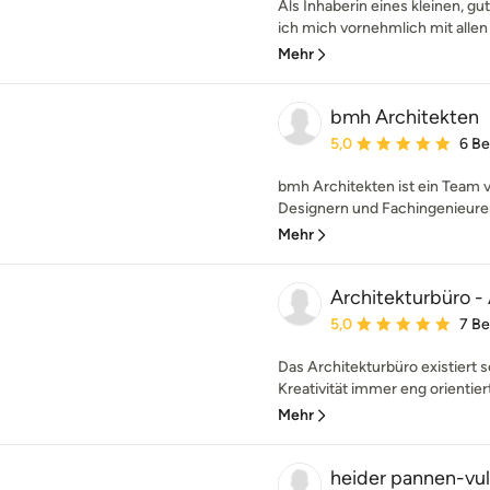
Als Inhaberin eines kleinen, g
ich mich vornehmlich mit allen 
Mehr
bmh Architekten
Durchschnittliche Bewe
5,0
6 B
bmh Architekten ist ein Team v
Designern und Fachingenieuren.
Mehr
Architekturbüro -
Durchschnittliche Bewe
5,0
7 B
Das Architekturbüro existiert se
Kreativität immer eng orientiert
Mehr
heider pannen-vul