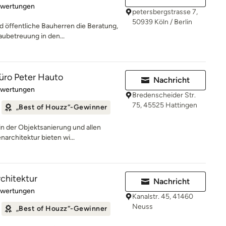
rtung: 4.9 von 5 Sternen
ewertungen
petersbergstrasse 7,
50939 Köln / Berlin
d öffentliche Bauherren die Beratung,
ubetreuung in den...
üro Peter Hauto
Nachricht
rtung: 4.9 von 5 Sternen
ewertungen
Bredenscheider Str.
75, 45525 Hattingen
„Best of Houzz“-Gewinner
n der Objektsanierung und allen
architektur bieten wi...
rchitektur
Nachricht
rtung: 5 von 5 Sternen
ewertungen
Kanalstr. 45, 41460
Neuss
„Best of Houzz“-Gewinner