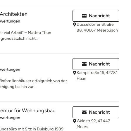
h Architekten
Nachricht
rtung: 5 von 5 Sternen
ewertungen
Düsseldorfer Straße
88, 40667 Meerbusch
hr viel Arbeit" – Matteo Thun
grundsätzlich nicht...
Nachricht
rtung: 5 von 5 Sternen
ewertungen
Kampstraße 16, 42781
Haan
Einfamilienhäuser erfolgreich von der
igung bis hin zur...
entur für Wohnungsbau
Nachricht
rtung: 5 von 5 Sternen
ewertungen
Waldstr.92, 47447
Moers
ungsbüro mit Sitz in Duisburg 1989