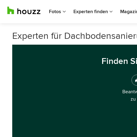
Fotos
Experten finden
Magazi
Experten für Dachbodensanie
Finden S
Beantw
zu