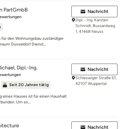
n PartGmbB
Nachricht
rtung: 5 von 5 Sternen
Bewertungen
Dipl. - Ing. Karsten
Schmidt, Bussardweg
n
1, 41468 Neuss
 für den Wohnungsbau zuständiger
ßraum Düsseldorf Dienst...
chael, Dipl.-Ing.
Nachricht
rtung: 4.6 von 5 Sternen
Bewertungen
Schleswiger Straße 61,
42107 Wuppertal
Seit 20 Jahren tätig
g eines Hauses ist für einen Haushalt
rbunden. Um so...
hitecture
Nachricht