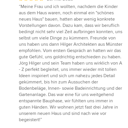
Bewertung:
“Meine Frau und ich wollten, nachdem die Kinder
5
aus dem Haus waren, noch einmal ein "schönes
von
neues Haus" bauen, hatten aber wenig konkrete
5
Vorstellungen davon. Dazu kam, dass wir beruflich
Sternen
bedingt nicht sehr viel Zeit aufbringen konnten, uns
selbst um viele Dinge zu kümmern. Freunde von
uns haben uns dann Hilger Architekten aus Münster
empfohlen. Vom ersten Gespräch an hatten wir das
gute Gefühl, uns goldrichtig entschieden zu haben.
Jörg Hilger und sein Team haben uns wirklich von A
- Z perfekt begleitet, uns immer wieder mit tollen
Ideen inspiriert und sich um nahezu jedes Detail
gekümmert, bis hin zum Aussuchen der
Bodenbeläge, Innen- sowie Badeinrichtung und der
Gartenanlage. Das war eine für uns weitgehend
entspannte Bauphase, wir fühlten uns immer in
guten Händen. Wir wohnen jetzt fast drei Jahre in
unserem neuen Haus und sind nach wie vor
begeistert!”