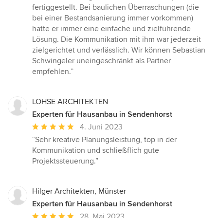
fertiggestellt. Bei baulichen Überraschungen (die
bei einer Bestandsanierung immer vorkommen)
hatte er immer eine einfache und zielführende
Lösung. Die Kommunikation mit ihm war jederzeit
zielgerichtet und verlässlich. Wir können Sebastian
Schwingeler uneingeschränkt als Partner
empfehlen.”
LOHSE ARCHITEKTEN
Experten für Hausanbau in Sendenhorst
Durchschnittliche
4. Juni 2023
Bewertung:
“Sehr kreative Planungsleistung, top in der
5
Kommunikation und schließflich gute
von
Projektssteuerung.”
5
Sternen
Hilger Architekten, Münster
Experten für Hausanbau in Sendenhorst
Durchschnittliche
28. Mai 2023