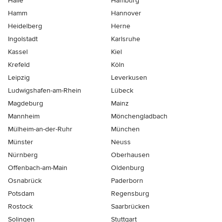
Halle
Hamburg
Hamm
Hannover
Heidelberg
Herne
Ingolstadt
Karlsruhe
Kassel
Kiel
Krefeld
Köln
Leipzig
Leverkusen
Ludwigshafen-am-Rhein
Lübeck
Magdeburg
Mainz
Mannheim
Mönchen­gladbach
Mülheim-an-der-Ruhr
München
Münster
Neuss
Nürnberg
Oberhausen
Offenbach-am-Main
Oldenburg
Osnabrück
Paderborn
Potsdam
Regensburg
Rostock
Saarbrücken
Solingen
Stuttgart