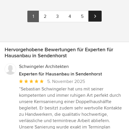
1
2
3
4
5
Hervorgehobene Bewertungen für Experten für
Hausanbau in Sendenhorst
Schwingeler Architekten
Experten für Hausanbau in Sendenhorst
Durchschnittliche
5. November 2025
Bewertung:
“Sebastian Schwingeler hat uns mit seiner
5
kompetenten und immer ruhigen Art perfekt durch
von
unsere Kernsanierung einer Doppelhaushälfte
5
begleitet. Er besitzt zudem sehr wertvolle Kontakte
Sternen
zu Handwerkern, die qualitativ hochwertige,
verlässliche und termintreue Arbeit abliefern.
Unsere Sanierung wurde exakt im Terminplan