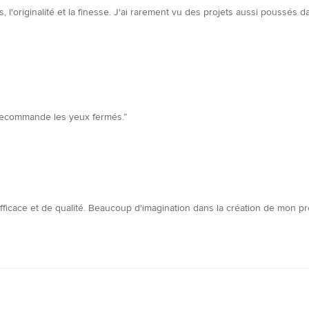
'originalité et la finesse. J'ai rarement vu des projets aussi poussés dan
e recommande les yeux fermés.”
 efficace et de qualité. Beaucoup d'imagination dans la création de mon 