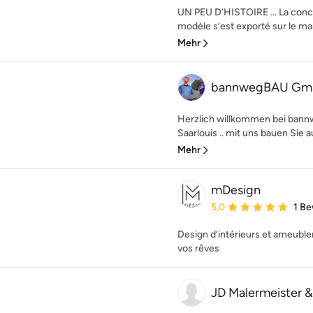
UN PEU D’HISTOIRE … La concie
modèle s’est exporté sur le ma
Mehr
bannwegBAU G
Herzlich willkommen bei ban
Saarlouis .. mit uns bauen Sie 
Mehr
mDesign
Durchschnittliche Bewe
5,0
1 B
Design d’intérieurs et ameubl
vos rêves
JD Malermeister &