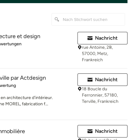
ecture et design
Nachricht
rtung: 3 von 5 Sternen
ewertungen
rue Antoine, 2B,
57000, Metz,
Frankreich
ville par Actdesign
Nachricht
rtung: 5 von 5 Sternen
ewertung
18 Boucle du
Ferronnier, 57180,
en architecture d'intérieur.
Terville, Frankreich
e MOREL, fabrication f...
mmobilière
Nachricht