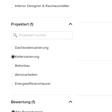
Interior Designer & Raumausstatter
Küchenplanung
Projektart (1)
Landschaftsarchitekten
Armaturen & Sanitärbedarf
Beleuchtung
Dachbodensanierung
Einbauschränke
Kellersanierung
Alle anzeigen
Betonbau
Abrissarbeiten
Energieeffizienzhäuser
Fundamentarbeiten
Bewertung (1)
Garagenbau
Nachhaltiges Bauen
Alle Bewertungen