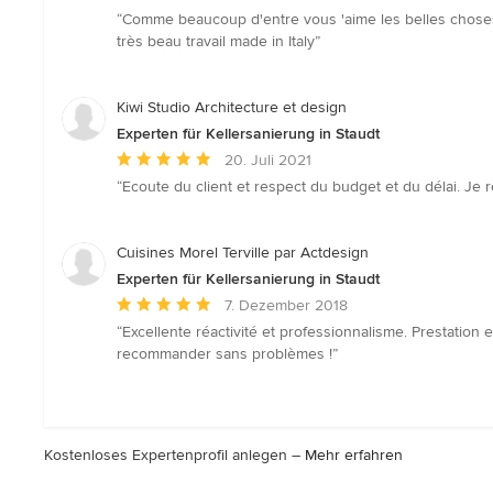
Bewertung:
“Comme beaucoup d'entre vous 'aime les belles choses, l
5
très beau travail made in Italy”
von
5
Sternen
Kiwi Studio Architecture et design
Experten für Kellersanierung in Staudt
Durchschnittliche
20. Juli 2021
Bewertung:
“Ecoute du client et respect du budget et du délai. J
5
von
5
Cuisines Morel Terville par Actdesign
Sternen
Experten für Kellersanierung in Staudt
Durchschnittliche
7. Dezember 2018
Bewertung:
“Excellente réactivité et professionnalisme. Prestation
5
recommander sans problèmes !”
von
5
Sternen
Kostenloses Expertenprofil anlegen –
Mehr erfahren