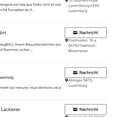
10, boulvard Royal,
rgerie est née aux Etats-Unis et son
Luxembourg 2449,
rché Européen au d...
Luxemburg
mbH
Nachricht
PostHuldstr. 16 a,
nwegBAU, Ihrem Bauunternehmen aus
66740 Saarlouis-
auf Nummer sicher....
Beaumarais
Nachricht
rtung: 5 von 5 Sternen
ewertung
Alzingen 5875,
Luxemburg
ement sur mesure, nous donnons vie à
 Lackierer
Nachricht