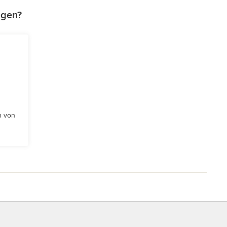
agen?
n von