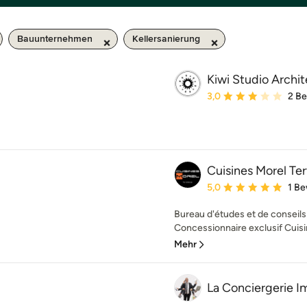
Bauunternehmen
Kellersanierung
Kiwi Studio Archit
Durchschnittliche Bewe
3,0
2 B
Cuisines Morel Ter
Durchschnittliche Bewe
5,0
1 B
Bureau d'études et de conseils 
Concessionnaire exclusif Cuisin
Mehr
La Conciergerie I