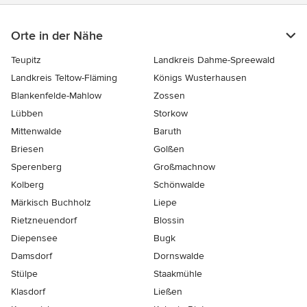
Orte in der Nähe
Teupitz
Landkreis Dahme-Spreewald
Landkreis Teltow-Fläming
Königs Wusterhausen
Blankenfelde-Mahlow
Zossen
Lübben
Storkow
Mittenwalde
Baruth
Briesen
Golßen
Sperenberg
Großmachnow
Kolberg
Schönwalde
Märkisch Buchholz
Liepe
Rietzneuendorf
Blossin
Diepensee
Bugk
Damsdorf
Dornswalde
Stülpe
Staakmühle
Klasdorf
Ließen