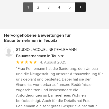
1
2
3
4
5
Hervorgehobene Bewertungen für
Bauunternehmen in Teupitz
STUDIO JACQUELINE PEHLEMANN
Bauunternehmen in Teupitz
Durchschnittliche
4. August 2025
Bewertung:
“Frau Pehlemann hat die Sanierung, den Umbau
5
und die Neugestaltung unserer Altbauwohnung für
von
uns geplant und begleitet. Dabei hat sie den
5
Grundriss wunderbar auf unsere Bedürfnisse
Sternen
zugeschnitten und insbesondere die
Anforderungen an barrierefreies Wohnen
berücksichtigt. Auch für die Details hat Frau
Pehlemann ein sehr gutes Gespür. Sie hat dafür