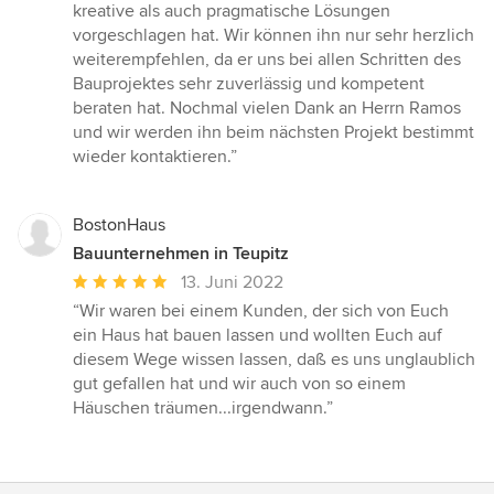
kreative als auch pragmatische Lösungen
vorgeschlagen hat. Wir können ihn nur sehr herzlich
weiterempfehlen, da er uns bei allen Schritten des
Bauprojektes sehr zuverlässig und kompetent
beraten hat. Nochmal vielen Dank an Herrn Ramos
und wir werden ihn beim nächsten Projekt bestimmt
wieder kontaktieren.”
BostonHaus
Bauunternehmen in Teupitz
Durchschnittliche
13. Juni 2022
Bewertung:
“Wir waren bei einem Kunden, der sich von Euch
5
ein Haus hat bauen lassen und wollten Euch auf
von
diesem Wege wissen lassen, daß es uns unglaublich
5
gut gefallen hat und wir auch von so einem
Sternen
Häuschen träumen...irgendwann.”