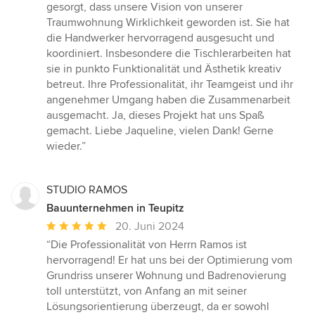
gesorgt, dass unsere Vision von unserer
Traumwohnung Wirklichkeit geworden ist. Sie hat
die Handwerker hervorragend ausgesucht und
koordiniert. Insbesondere die Tischlerarbeiten hat
sie in punkto Funktionalität und Ästhetik kreativ
betreut. Ihre Professionalität, ihr Teamgeist und ihr
angenehmer Umgang haben die Zusammenarbeit
ausgemacht. Ja, dieses Projekt hat uns Spaß
gemacht. Liebe Jaqueline, vielen Dank! Gerne
wieder.”
STUDIO RAMOS
Bauunternehmen in Teupitz
Durchschnittliche
20. Juni 2024
Bewertung:
“Die Professionalität von Herrn Ramos ist
5
hervorragend! Er hat uns bei der Optimierung vom
von
Grundriss unserer Wohnung und Badrenovierung
5
toll unterstützt, von Anfang an mit seiner
Sternen
Lösungsorientierung überzeugt, da er sowohl