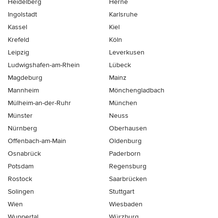
Heidelberg
Herne
Ingolstadt
Karlsruhe
Kassel
Kiel
Krefeld
Köln
Leipzig
Leverkusen
Ludwigshafen-am-Rhein
Lübeck
Magdeburg
Mainz
Mannheim
Mönchen­gladbach
Mülheim-an-der-Ruhr
München
Münster
Neuss
Nürnberg
Oberhausen
Offenbach-am-Main
Oldenburg
Osnabrück
Paderborn
Potsdam
Regensburg
Rostock
Saarbrücken
Solingen
Stuttgart
Wien
Wiesbaden
Wuppertal
Würzburg