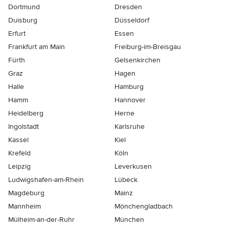
Dortmund
Dresden
Duisburg
Düsseldorf
Erfurt
Essen
Frankfurt am Main
Freiburg-im-Breisgau
Fürth
Gelsenkirchen
Graz
Hagen
Halle
Hamburg
Hamm
Hannover
Heidelberg
Herne
Ingolstadt
Karlsruhe
Kassel
Kiel
Krefeld
Köln
Leipzig
Leverkusen
Ludwigshafen-am-Rhein
Lübeck
Magdeburg
Mainz
Mannheim
Mönchen­gladbach
Mülheim-an-der-Ruhr
München