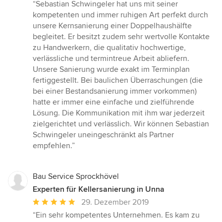
Bewertung:
“Sebastian Schwingeler hat uns mit seiner
5
kompetenten und immer ruhigen Art perfekt durch
von
unsere Kernsanierung einer Doppelhaushälfte
5
begleitet. Er besitzt zudem sehr wertvolle Kontakte
Sternen
zu Handwerkern, die qualitativ hochwertige,
verlässliche und termintreue Arbeit abliefern.
Unsere Sanierung wurde exakt im Terminplan
fertiggestellt. Bei baulichen Überraschungen (die
bei einer Bestandsanierung immer vorkommen)
hatte er immer eine einfache und zielführende
Lösung. Die Kommunikation mit ihm war jederzeit
zielgerichtet und verlässlich. Wir können Sebastian
Schwingeler uneingeschränkt als Partner
empfehlen.”
Bau Service Sprockhövel
Experten für Kellersanierung in Unna
Durchschnittliche
29. Dezember 2019
Bewertung:
“Ein sehr kompetentes Unternehmen. Es kam zu