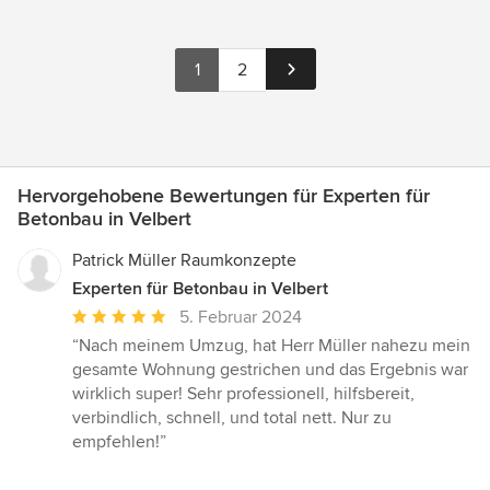
1
2
Hervorgehobene Bewertungen für Experten für
Betonbau in Velbert
Patrick Müller Raumkonzepte
Experten für Betonbau in Velbert
Durchschnittliche
5. Februar 2024
Bewertung:
“Nach meinem Umzug, hat Herr Müller nahezu mein
5
gesamte Wohnung gestrichen und das Ergebnis war
von
wirklich super! Sehr professionell, hilfsbereit,
5
verbindlich, schnell, und total nett. Nur zu
Sternen
empfehlen!”