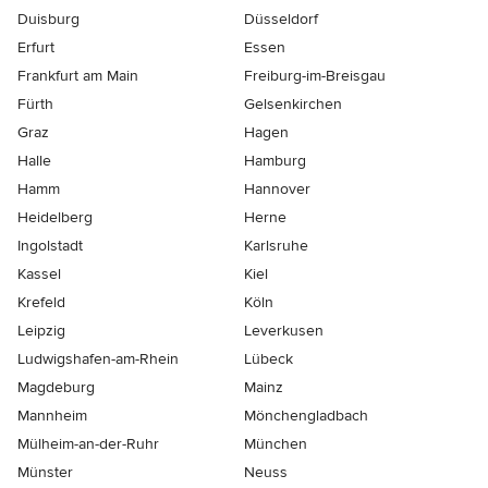
Duisburg
Düsseldorf
Erfurt
Essen
Frankfurt am Main
Freiburg-im-Breisgau
Fürth
Gelsenkirchen
Graz
Hagen
Halle
Hamburg
Hamm
Hannover
Heidelberg
Herne
Ingolstadt
Karlsruhe
Kassel
Kiel
Krefeld
Köln
Leipzig
Leverkusen
Ludwigshafen-am-Rhein
Lübeck
Magdeburg
Mainz
Mannheim
Mönchen­gladbach
Mülheim-an-der-Ruhr
München
Münster
Neuss