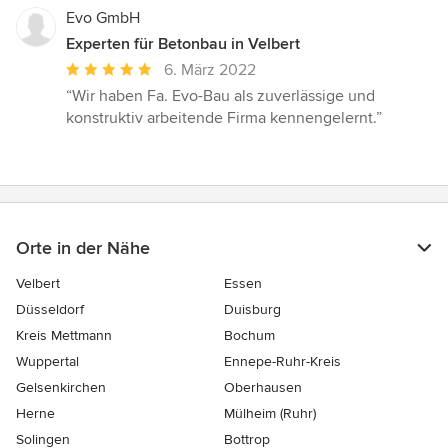
Evo GmbH
Experten für Betonbau in Velbert
Durchschnittliche
6. März 2022
Bewertung:
“Wir haben Fa. Evo-Bau als zuverlässige und
5
konstruktiv arbeitende Firma kennengelernt.”
von
5
Sternen
Orte in der Nähe
Velbert
Essen
Düsseldorf
Duisburg
Kreis Mettmann
Bochum
Wuppertal
Ennepe-Ruhr-Kreis
Gelsenkirchen
Oberhausen
Herne
Mülheim (Ruhr)
Solingen
Bottrop