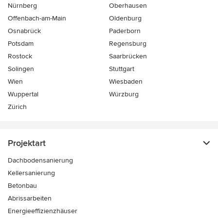
Nürnberg
Oberhausen
Offenbach-am-Main
Oldenburg
Osnabrück
Paderborn
Potsdam
Regensburg
Rostock
Saarbrücken
Solingen
Stuttgart
Wien
Wiesbaden
Wuppertal
Würzburg
Zürich
Projektart
Dachbodensanierung
Kellersanierung
Betonbau
Abrissarbeiten
Energieeffizienzhäuser