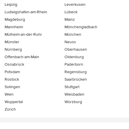
Leipzig
Leverkusen
Ludwigshafen-am-Rhein
Lübeck
Magdeburg
Mainz
Mannheim
Mönchen­gladbach
Mülheim-an-der-Ruhr
München
Münster
Neuss
Nürnberg
Oberhausen
Offenbach-am-Main
Oldenburg
Osnabrück
Paderborn
Potsdam
Regensburg
Rostock
Saarbrücken
Solingen
Stuttgart
Wien
Wiesbaden
Wuppertal
Würzburg
Zürich