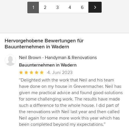
1
2
3
4
6
Hervorgehobene Bewertungen für
Bauunternehmen in Wadern
Neil Brown - Handyman & Renovations
Bauunternehmen in Wadern
Durchschnittliche
4. Juni 2023
Bewertung:
“Delighted with the work that Neil and his team
5
have done on my house in Grevenmacher. Neil has
von
given me practical advice and found good solutions
5
for some challenging work. The results have made
Sternen
such a difference to the whole house. I did part of
the renovations with Neil last year and then called
Neil again for some more work this year which has
been completed beyond my expectations.”