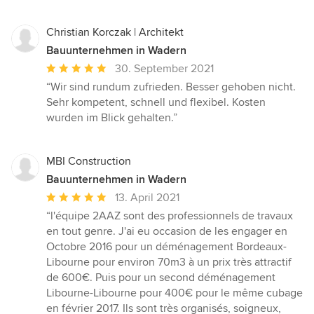
Christian Korczak | Architekt
Bauunternehmen in Wadern
Durchschnittliche
30. September 2021
Bewertung:
“Wir sind rundum zufrieden. Besser gehoben nicht.
5
Sehr kompetent, schnell und flexibel. Kosten
von
wurden im Blick gehalten.”
5
Sternen
MBI Construction
Bauunternehmen in Wadern
Durchschnittliche
13. April 2021
Bewertung:
“l'équipe 2AAZ sont des professionnels de travaux
5
en tout genre. J'ai eu occasion de les engager en
von
Octobre 2016 pour un déménagement Bordeaux-
5
Libourne pour environ 70m3 à un prix très attractif
Sternen
de 600€. Puis pour un second déménagement
Libourne-Libourne pour 400€ pour le même cubage
en février 2017. Ils sont très organisés, soigneux,