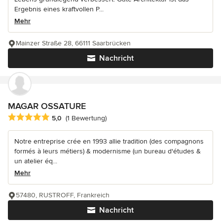
Ergebnis eines kraftvollen P...
Mehr
Mainzer Straße 28, 66111 Saarbrücken
Nachricht
MAGAR OSSATURE
Durchschnittliche Bewertung: 5 von 5 Sternen
5,0
(1 Bewertung)
Notre entreprise crée en 1993 allie tradition (des compagnons
formés à leurs métiers) & modernisme (un bureau d'études &
un atelier éq...
Mehr
57480, RUSTROFF, Frankreich
Nachricht