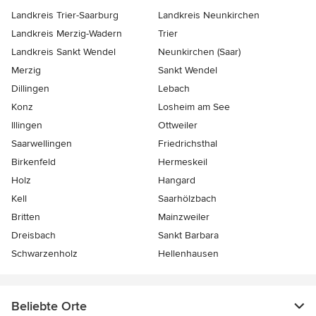
Landkreis Trier-Saarburg
Landkreis Neunkirchen
Landkreis Merzig-Wadern
Trier
Landkreis Sankt Wendel
Neunkirchen (Saar)
Merzig
Sankt Wendel
Dillingen
Lebach
Konz
Losheim am See
Illingen
Ottweiler
Saarwellingen
Friedrichsthal
Birkenfeld
Hermeskeil
Holz
Hangard
Kell
Saarhölzbach
Britten
Mainzweiler
Dreisbach
Sankt Barbara
Schwarzenholz
Hellenhausen
Beliebte Orte