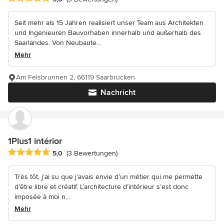
Seit mehr als 15 Jahren realisiert unser Team aus Architekten
und Ingenieuren Bauvorhaben innerhalb und außerhalb des
Saarlandes. Von Neubaute...
Mehr
Am Felsbrunnen 2, 66119 Saarbrücken
Nachricht
1Plus1 intérior
Durchschnittliche Bewertung: 5 von 5 Sternen
5,0
(3 Bewertungen)
Très tôt, j’ai su que j’avais envie d’un métier qui me permette
d’être libre et créatif. L’architecture d’intérieur s’est donc
imposée à moi n...
Mehr