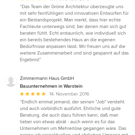
Bewertung:
“Das Team der Gröne Architektur überzeugte uns
5
mit sehr feinfühligen und innovativen Entwürfen für
von
ein Bestandsprojekt. Man merkt, dass hier echte
5
Fachleute unterwegs sind, bei denen man sich gut
Sternen
beraten fühlt. Echt erstaunlich, wie individuell sich
ein bereits bestehendes Haus an die eigenen
Bedürfnisse anpassen lässt. Wir freuen uns auf die
weitere Zusammenarbeit und sind gespannt auf das
Ergebnis!”
Zimmermann Haus GmbH
Bauunternehmen in Warstein
Durchschnittliche
14. November 2016
Bewertung:
“Endlich einmal jemand, der seinen "Job" versteht
5
und auch vorbildlich ausführt. Ehrliche und gute
von
Beratung, die auch dazu führen kann, daß man
5
lieber von etwas abrät - auch wenn es für das
Sternen
Unternehmen um Mehrerlöse gegangen wäre. Das