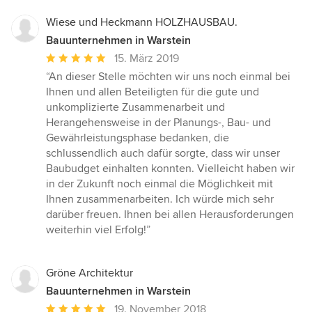
Wiese und Heckmann HOLZHAUSBAU.
Bauunternehmen in Warstein
Durchschnittliche
15. März 2019
Bewertung:
“An dieser Stelle möchten wir uns noch einmal bei
5
Ihnen und allen Beteiligten für die gute und
von
unkomplizierte Zusammenarbeit und
5
Herangehensweise in der Planungs-, Bau- und
Sternen
Gewährleistungsphase bedanken, die
schlussendlich auch dafür sorgte, dass wir unser
Baubudget einhalten konnten. Vielleicht haben wir
in der Zukunft noch einmal die Möglichkeit mit
Ihnen zusammenarbeiten. Ich würde mich sehr
darüber freuen. Ihnen bei allen Herausforderungen
weiterhin viel Erfolg!”
Gröne Architektur
Bauunternehmen in Warstein
Durchschnittliche
19. November 2018