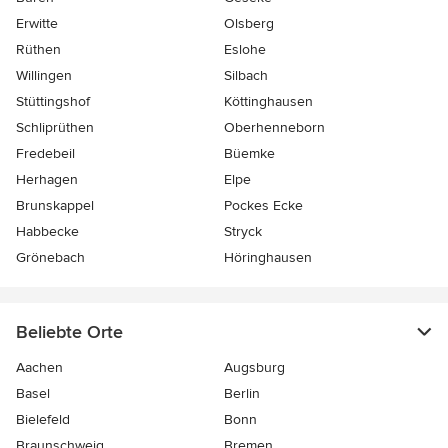
Erwitte
Olsberg
Rüthen
Eslohe
Willingen
Silbach
Stüttingshof
Köttinghausen
Schliprüthen
Oberhenneborn
Fredebeil
Büemke
Herhagen
Elpe
Brunskappel
Pockes Ecke
Habbecke
Stryck
Grönebach
Höringhausen
Beliebte Orte
Aachen
Augsburg
Basel
Berlin
Bielefeld
Bonn
Braunschweig
Bremen