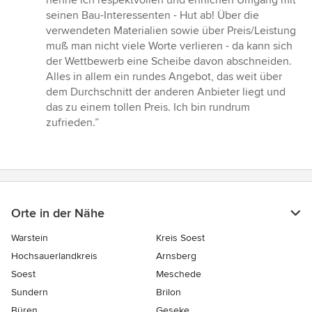
nenne ich respektvollen und ehrlichen Umgang mit
seinen Bau-Interessenten - Hut ab! Über die
verwendeten Materialien sowie über Preis/Leistung
muß man nicht viele Worte verlieren - da kann sich
der Wettbewerb eine Scheibe davon abschneiden.
Alles in allem ein rundes Angebot, das weit über
dem Durchschnitt der anderen Anbieter liegt und
das zu einem tollen Preis. Ich bin rundrum
zufrieden.”
Orte in der Nähe
Warstein
Kreis Soest
Hochsauerlandkreis
Arnsberg
Soest
Meschede
Sundern
Brilon
Büren
Geseke