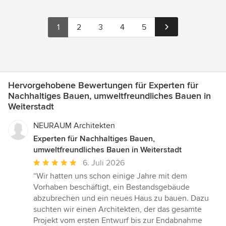
1
2
3
4
5
Hervorgehobene Bewertungen für Experten für
Nachhaltiges Bauen, umweltfreundliches Bauen in
Weiterstadt
NEURAUM Architekten
Experten für Nachhaltiges Bauen,
umweltfreundliches Bauen in Weiterstadt
Durchschnittliche
6. Juli 2026
Bewertung:
“Wir hatten uns schon einige Jahre mit dem
5
Vorhaben beschäftigt, ein Bestandsgebäude
von
abzubrechen und ein neues Haus zu bauen. Dazu
5
suchten wir einen Architekten, der das gesamte
Sternen
Projekt vom ersten Entwurf bis zur Endabnahme