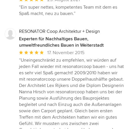
Bewertung:
“Ein super nettes, kompetentes Team mit dem es
5
Spaß macht, neu zu bauen.”
von
5
Sternen
RESONATOR Coop Architektur + Design
Experten für Nachhaltiges Bauen,
umweltfreundliches Bauen in Weiterstadt
Durchschnittliche
17. November 2015
Bewertung:
“Uneingeschränkt zu empfehlen, wir würden auf
5
jeden Fall wieder mit resonatorcoop bauen - uns hat
von
es sehr viel Spaß gemacht! 2009/2010 haben wir
5
mit resonatorcoop unsere Doppelhaushälfte gebaut.
Sternen
Der Architekt Lex Rijkers und die Diplom Designerin
Nanna Hirsch von resonatorcoop haben uns bei der
Planung sowie Ausführung des Bauprojektes
begleitet und nach Einzug auch die Außenanlagen
sowie den Carport geplant. Gleich beim ersten
Treffen mit dem Architekten hatten wir ein gutes
Gefühl. Wir mussten uns zwischen zwei