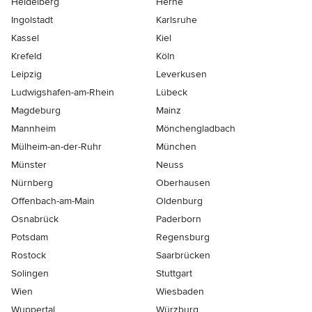
Heidelberg
Herne
Ingolstadt
Karlsruhe
Kassel
Kiel
Krefeld
Köln
Leipzig
Leverkusen
Ludwigshafen-am-Rhein
Lübeck
Magdeburg
Mainz
Mannheim
Mönchen­gladbach
Mülheim-an-der-Ruhr
München
Münster
Neuss
Nürnberg
Oberhausen
Offenbach-am-Main
Oldenburg
Osnabrück
Paderborn
Potsdam
Regensburg
Rostock
Saarbrücken
Solingen
Stuttgart
Wien
Wiesbaden
Wuppertal
Würzburg