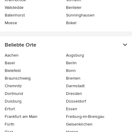
Walstedde
Benteler
Batenhorst
Sünninghausen
Moese
Bokel
Beliebte Orte
Aachen
Augsburg
Basel
Berlin
Bielefeld
Bonn
Braunschweig
Bremen
Chemnitz
Darmstadt
Dortmund
Dresden
Duisburg
Düsseldorf
Erfurt
Essen
Frankfurt am Main
Freiburg-im-Breisgau
Fürth
Gelsenkirchen
Graz
Hagen