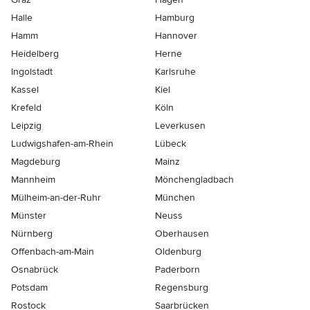
Halle
Hamburg
Hamm
Hannover
Heidelberg
Herne
Ingolstadt
Karlsruhe
Kassel
Kiel
Krefeld
Köln
Leipzig
Leverkusen
Ludwigshafen-am-Rhein
Lübeck
Magdeburg
Mainz
Mannheim
Mönchen­gladbach
Mülheim-an-der-Ruhr
München
Münster
Neuss
Nürnberg
Oberhausen
Offenbach-am-Main
Oldenburg
Osnabrück
Paderborn
Potsdam
Regensburg
Rostock
Saarbrücken