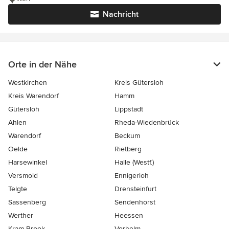
Nachricht
Orte in der Nähe
Westkirchen
Kreis Gütersloh
Kreis Warendorf
Hamm
Gütersloh
Lippstadt
Ahlen
Rheda-Wiedenbrück
Warendorf
Beckum
Oelde
Rietberg
Harsewinkel
Halle (Westf.)
Versmold
Ennigerloh
Telgte
Drensteinfurt
Sassenberg
Sendenhorst
Werther
Heessen
Kram-Brook
Vorhelm