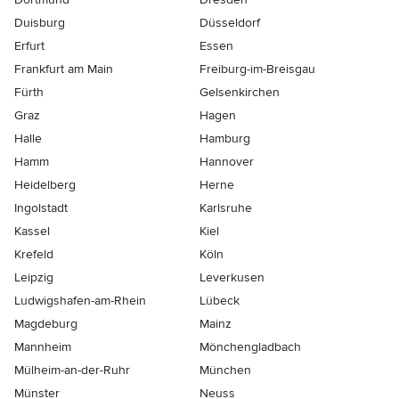
Duisburg
Düsseldorf
Erfurt
Essen
Frankfurt am Main
Freiburg-im-Breisgau
Fürth
Gelsenkirchen
Graz
Hagen
Halle
Hamburg
Hamm
Hannover
Heidelberg
Herne
Ingolstadt
Karlsruhe
Kassel
Kiel
Krefeld
Köln
Leipzig
Leverkusen
Ludwigshafen-am-Rhein
Lübeck
Magdeburg
Mainz
Mannheim
Mönchen­gladbach
Mülheim-an-der-Ruhr
München
Münster
Neuss