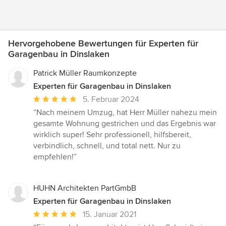
Hervorgehobene Bewertungen für Experten für
Garagenbau in Dinslaken
Patrick Müller Raumkonzepte
Experten für Garagenbau in Dinslaken
Durchschnittliche
5. Februar 2024
Bewertung:
“Nach meinem Umzug, hat Herr Müller nahezu mein
5
gesamte Wohnung gestrichen und das Ergebnis war
von
wirklich super! Sehr professionell, hilfsbereit,
5
verbindlich, schnell, und total nett. Nur zu
Sternen
empfehlen!”
HUHN Architekten PartGmbB
Experten für Garagenbau in Dinslaken
Durchschnittliche
15. Januar 2021
Bewertung: