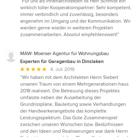
“Für uns als Innenarchitekten ist Herr Schmidt ein
5
wirklich toller Kooperationspartner: Sehr kompetent,
von
immer verbindlich und zuverlässig, besonders
5
angenehm im Umgang und der Kommunikation. Wir
Sternen
werden gerne wieder in weiteren Projekten
zusammenarbeiten. Absolut empfehlenswert!”
MAW- Moerser Agentur für Wohnungsbau
Experten für Garagenbau in Dinslaken
Durchschnittliche
4. Juli 2019
Bewertung:
“Wir haben mit dem Architekten Herrn Siebert
5
unseren Traum von einem Mehrgenerationen-haus
von
2018 realisiert. Die Betreuung dieses Projektes
5
umfasste neben der Ausarbeitung der
Sternen
Grundrisspläne, Bauleitung sowie Verhandlungen
der Handwerkerangebote das komplette
Leistungsspektrum. Das Gute Zusammenspiel
zwischen unseren Wünschen bzw. Bedürfnissen
und den Ideen und Realisierungen war dank Herrn