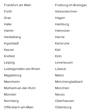
Frankfurt am Main
Freiburg-im-Breisgau
Fürth
Gelsenkirchen
Graz
Hagen
Halle
Hamburg
Hamm
Hannover
Heidelberg
Herne
Ingolstadt
Karlsruhe
Kassel
Kiel
Krefeld
Köln
Leipzig
Leverkusen
Ludwigshafen-am-Rhein
Lübeck
Magdeburg
Mainz
Mannheim
Mönchen­gladbach
Mülheim-an-der-Ruhr
München
Münster
Neuss
Nürnberg
Oberhausen
Offenbach-am-Main
Oldenburg