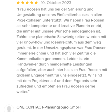
Durchschnittliche
10. Oktober 2023
Bewertung:
“Frau Roosen hat uns bei der Sanierung und
5
Umgestaltung unseres Einfamilienhauses in allen
von
Projektphasen unterstützt. Wir haben Frau Roosen
5
als sehr kompetente und kreative Planerin erlebt,
Sternen
die immer auf unsere Wünsche eingegangen ist.
Zahlreiche planerische Schwierigkeiten wurden mit
viel Know-how und Ideenreichtum aus dem weg
geräumt. In der Umsetzungsphase war Frau Roosen
immer erreichbar und hat sich viel Zeit für die
Kommunikation genommen. Leider ist ein
Handwerker durch mangelhafte Leistungen
aufgefallen, aber auch hier hat sich Frau Roosen mit
großem Engagement für uns eingesetzt. Wir sind
mit dem Projektverlauf und dem Ergebnis sehr
zufrieden und empfehlen Frau Roosen gerne
weiter.”
ONE!CONTACT-Planungsbüro GmbH