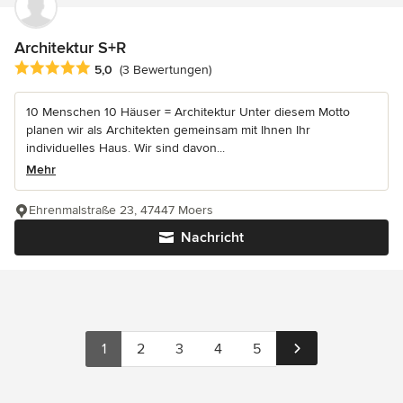
Architektur S+R
Durchschnittliche Bewertung: 5 von 5 Sternen
5,0
(3 Bewertungen)
10 Menschen 10 Häuser = Architektur Unter diesem Motto
planen wir als Architekten gemeinsam mit Ihnen Ihr
individuelles Haus. Wir sind davon...
Mehr
Ehrenmalstraße 23, 47447 Moers
Nachricht
1
2
3
4
5