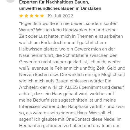
Experten für Nachhaltiges Bauen,
umweltfreundliches Bauen in Dinslaken
Durchschnittliche
19. Juli 2022
Bewertung:
“Eigentlich wollte ich nie bauen, sondern kaufen.
5
Warum? Weil ich kein Handwerker bin und keine
von
Zeit oder Lust hatte, mich in Themen einzuarbeiten
5
wo ich am Ende doch nur mit gefährlichem
Sternen
Halbwissen glänze, wo ein Gewerk mich an der
Nase herumführt, die Schnittstelle zwischen den
Gewerken nicht sauber geklärt ist, ich nicht weiter
weiß, eventuelle Fehler mich unnötig Zeit, Geld und
Nerven kosten usw. Die wirklich einzige Möglichkeit
wie ich mich aufs Bauen einlassen würde: Ein
Architekt, der wirklich ALLES übernimmt und darauf
achtet, dass ein Haus gebaut wird, welches auf
meine Bedürfnisse zugeschnitten ist und meine
Interessen während der Bauphase vertritt - und zwar
so, als wäre es sein eigenes Haus. Was soll ich
sagen? Ich glaubte mit OneContact diese Nadel im
Heuhaufen gefunden zu haben und das Team um