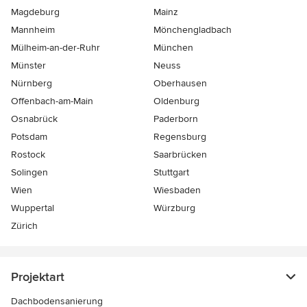
Magdeburg
Mainz
Mannheim
Mönchen­gladbach
Mülheim-an-der-Ruhr
München
Münster
Neuss
Nürnberg
Oberhausen
Offenbach-am-Main
Oldenburg
Osnabrück
Paderborn
Potsdam
Regensburg
Rostock
Saarbrücken
Solingen
Stuttgart
Wien
Wiesbaden
Wuppertal
Würzburg
Zürich
Projektart
Dachbodensanierung