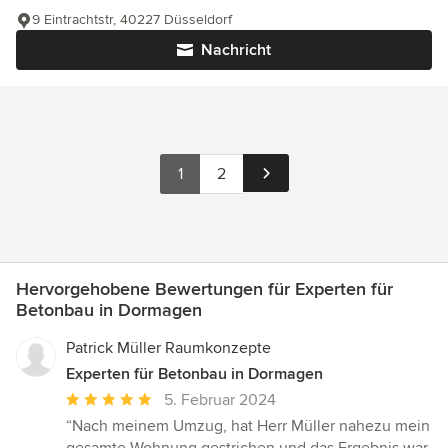
9 Eintrachtstr, 40227 Düsseldorf
Nachricht
1
2
Hervorgehobene Bewertungen für Experten für
Betonbau in Dormagen
Patrick Müller Raumkonzepte
Experten für Betonbau in Dormagen
Durchschnittliche
5. Februar 2024
Bewertung:
“Nach meinem Umzug, hat Herr Müller nahezu mein
5