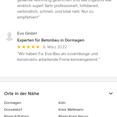
gesamte Wohnung gestrichen und das Ergebnis war
von
wirklich super! Sehr professionell, hilfsbereit,
5
verbindlich, schnell, und total nett. Nur zu
Sternen
empfehlen!”
Evo GmbH
Experten für Betonbau in Dormagen
Durchschnittliche
6. März 2022
Bewertung:
“Wir haben Fa. Evo-Bau als zuverlässige und
5
konstruktiv arbeitende Firma kennengelernt.”
von
5
Sternen
Orte in der Nähe
Dormagen
Köln
Düsseldorf
Kreis Mettmann
Rhein-Erft-Kreis
Rhein-Kreis Neuss