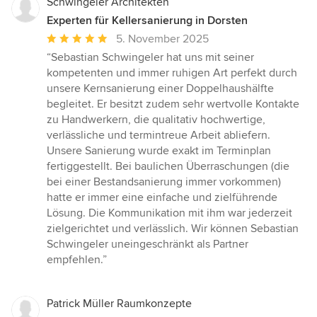
Schwingeler Architekten
Experten für Kellersanierung in Dorsten
Durchschnittliche
5. November 2025
Bewertung:
“Sebastian Schwingeler hat uns mit seiner
5
kompetenten und immer ruhigen Art perfekt durch
von
unsere Kernsanierung einer Doppelhaushälfte
5
begleitet. Er besitzt zudem sehr wertvolle Kontakte
Sternen
zu Handwerkern, die qualitativ hochwertige,
verlässliche und termintreue Arbeit abliefern.
Unsere Sanierung wurde exakt im Terminplan
fertiggestellt. Bei baulichen Überraschungen (die
bei einer Bestandsanierung immer vorkommen)
hatte er immer eine einfache und zielführende
Lösung. Die Kommunikation mit ihm war jederzeit
zielgerichtet und verlässlich. Wir können Sebastian
Schwingeler uneingeschränkt als Partner
empfehlen.”
Patrick Müller Raumkonzepte