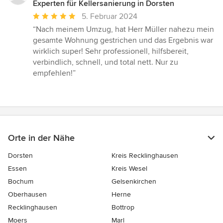
Experten für Kellersanierung in Dorsten
Durchschnittliche
5. Februar 2024
Bewertung:
“Nach meinem Umzug, hat Herr Müller nahezu mein
5
gesamte Wohnung gestrichen und das Ergebnis war
von
wirklich super! Sehr professionell, hilfsbereit,
5
verbindlich, schnell, und total nett. Nur zu
Sternen
empfehlen!”
Orte in der Nähe
Dorsten
Kreis Recklinghausen
Essen
Kreis Wesel
Bochum
Gelsenkirchen
Oberhausen
Herne
Recklinghausen
Bottrop
Moers
Marl