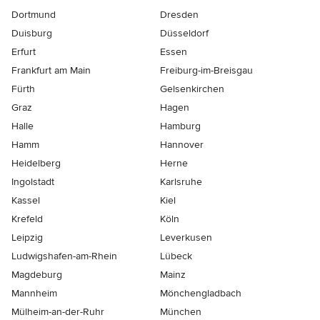
Dortmund
Dresden
Duisburg
Düsseldorf
Erfurt
Essen
Frankfurt am Main
Freiburg-im-Breisgau
Fürth
Gelsenkirchen
Graz
Hagen
Halle
Hamburg
Hamm
Hannover
Heidelberg
Herne
Ingolstadt
Karlsruhe
Kassel
Kiel
Krefeld
Köln
Leipzig
Leverkusen
Ludwigshafen-am-Rhein
Lübeck
Magdeburg
Mainz
Mannheim
Mönchen­gladbach
Mülheim-an-der-Ruhr
München