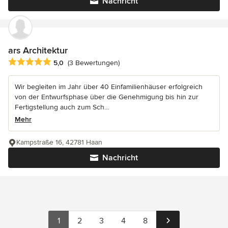
Nachricht
ars Architektur
Durchschnittliche Bewertung: 5 von 5 Sternen
5,0
(3 Bewertungen)
Wir begleiten im Jahr über 40 Einfamilienhäuser erfolgreich
von der Entwurfsphase über die Genehmigung bis hin zur
Fertigstellung auch zum Sch...
Mehr
Kampstraße 16, 42781 Haan
Nachricht
1
2
3
4
8