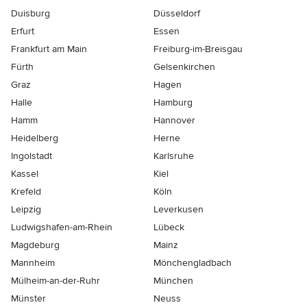
Duisburg
Düsseldorf
Erfurt
Essen
Frankfurt am Main
Freiburg-im-Breisgau
Fürth
Gelsenkirchen
Graz
Hagen
Halle
Hamburg
Hamm
Hannover
Heidelberg
Herne
Ingolstadt
Karlsruhe
Kassel
Kiel
Krefeld
Köln
Leipzig
Leverkusen
Ludwigshafen-am-Rhein
Lübeck
Magdeburg
Mainz
Mannheim
Mönchen­gladbach
Mülheim-an-der-Ruhr
München
Münster
Neuss