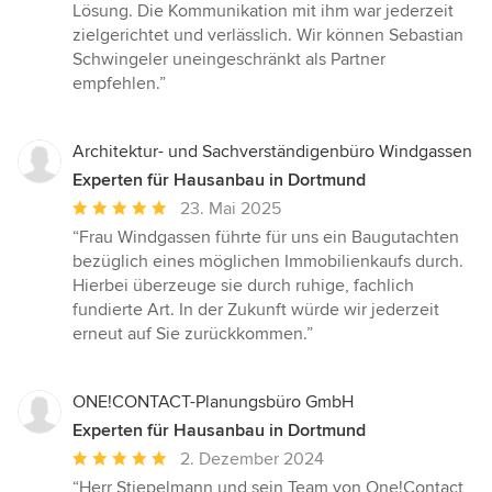
Lösung. Die Kommunikation mit ihm war jederzeit
zielgerichtet und verlässlich. Wir können Sebastian
Schwingeler uneingeschränkt als Partner
empfehlen.”
Architektur- und Sachverständigenbüro Windgassen
Experten für Hausanbau in Dortmund
Durchschnittliche
23. Mai 2025
Bewertung:
“Frau Windgassen führte für uns ein Baugutachten
5
bezüglich eines möglichen Immobilienkaufs durch.
von
Hierbei überzeuge sie durch ruhige, fachlich
5
fundierte Art. In der Zukunft würde wir jederzeit
Sternen
erneut auf Sie zurückkommen.”
ONE!CONTACT-Planungsbüro GmbH
Experten für Hausanbau in Dortmund
Durchschnittliche
2. Dezember 2024
Bewertung:
“Herr Stiepelmann und sein Team von One!Contact