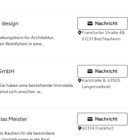
d design
Nachricht
Frankfurter Straße 48,
altungsbüro für Architektur,
61231 Bad Nauheim
n Wohlfühlen in eine...
 GmbH
Nachricht
Karlstraße 8, 63505
Sie haben eine bestehende Immobilie
Langenselbold
ind sich unsicher, w...
klas Meister
Nachricht
60314 Frankfurt
als Bauherr/In die besondere
orstellungen in die Real...