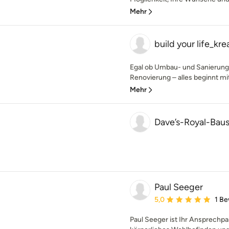
Mehr
build your life_kr
Egal ob Umbau- und Sanierun
Renovierung – alles beginnt mit 
Mehr
Dave’s-Royal-Baus
Paul Seeger
Durchschnittliche Bewe
5,0
1 B
Paul Seeger ist Ihr Ansprechpa