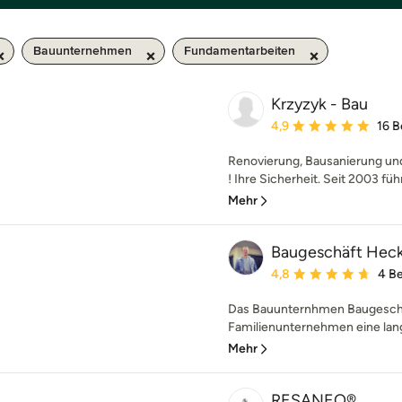
Bauunternehmen
Fundamentarbeiten
Krzyzyk - Bau
Durchschnittliche Bewe
4,9
16 
Renovierung, Bausanierung und
! Ihre Sicherheit. Seit 2003 führ
Mehr
Baugeschäft Hecke
Durchschnittliche Bewe
4,8
4 B
Das Bauunternhmen Baugeschäf
Familienunternehmen eine langj
Mehr
RESANEO®