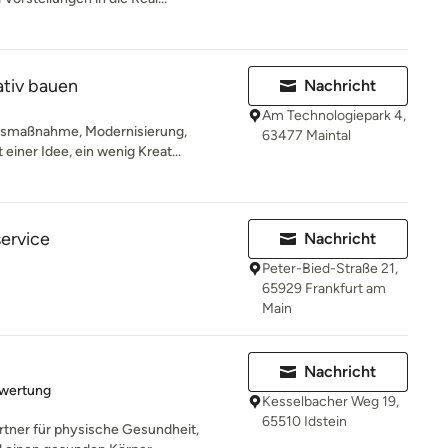
eativ bauen
Nachricht
Am Technologiepark 4,
gsmaßnahme, Modernisierung,
63477 Maintal
einer Idee, ein wenig Kreat...
ervice
Nachricht
Peter-Bied-Straße 21,
65929 Frankfurt am
Main
Nachricht
rtung: 5 von 5 Sternen
ewertung
Kesselbacher Weg 19,
65510 Idstein
rtner für physische Gesundheit,