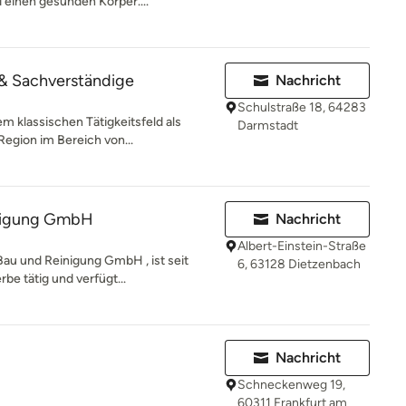
 einen gesunden Körper....
& Sachverständige
Nachricht
Schulstraße 18, 64283
m klassischen Tätigkeitsfeld als
Darmstadt
Region im Bereich von...
inigung GmbH
Nachricht
Albert-Einstein-Straße
Bau und Reinigung GmbH , ist seit
6, 63128 Dietzenbach
be tätig und verfügt...
Nachricht
Schneckenweg 19,
60311 Frankfurt am