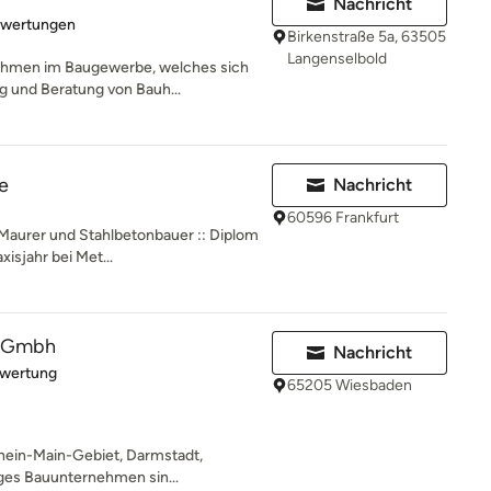
Nachricht
rtung: 5 von 5 Sternen
ewertungen
Birkenstraße 5a, 63505
Langenselbold
ehmen im Baugewerbe, welches sich
g und Beratung von Bauh...
e
Nachricht
60596 Frankfurt
 Maurer und Stahlbetonbauer :: Diplom
isjahr bei Met...
s Gmbh
Nachricht
rtung: 4 von 5 Sternen
ewertung
65205 Wiesbaden
hein-Main-Gebiet, Darmstadt,
iges Bauunternehmen sin...