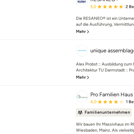
Durchschnittliche Bewe
5,0
2 B
Die RESANEO® ist ein Untern
auf die Ausführung, Vermittlun
Mehr
unique assemblag
Alex Probst :: Ausbildung zum
Architektur TU Darmstadt :: Prax
Mehr
Pro Familien Hau
Durchschnittliche Bewe
4,0
1 B
Familienunternehmen
Wir bauen Ihr Massivhaus im R
Wiesbaden, Mainz. Als vielseit