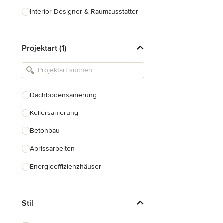
Interior Designer & Raumausstatter
Küchenplanung
Projektart (1)
Landschaftsarchitekten
Armaturen & Sanitärbedarf
Beleuchtung
Dachbodensanierung
Einbauschränke
Kellersanierung
Alle anzeigen
Betonbau
Abrissarbeiten
Energieeffizienzhäuser
Fundamentarbeiten
Stil
Garagenbau
Nachhaltiges Bauen