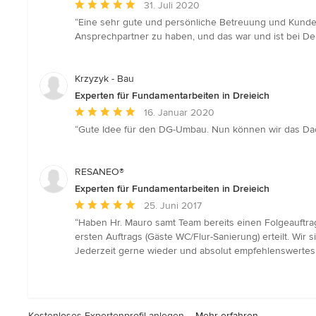
Durchschnittliche
31. Juli 2020
Bewertung:
“Eine sehr gute und persönliche Betreuung und Kundens
5
Ansprechpartner zu haben, und das war und ist bei Der 
von
5
Sternen
Krzyzyk - Bau
Experten für Fundamentarbeiten in Dreieich
Durchschnittliche
16. Januar 2020
Bewertung:
“Gute Idee für den DG-Umbau. Nun können wir das Dac
5
von
5
RESANEO®
Sternen
Experten für Fundamentarbeiten in Dreieich
Durchschnittliche
25. Juni 2017
Bewertung:
“Haben Hr. Mauro samt Team bereits einen Folgeauftr
5
ersten Auftrags (Gäste WC/Flur-Sanierung) erteilt. Wi
von
Jederzeit gerne wieder und absolut empfehlenswertes
5
Sternen
Kostenloses Expertenprofil anlegen –
Mehr erfahren