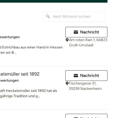
Nachricht
rtung: 4.9 von 5 Sternen
Bewertungen
Am roten Rain 1, 64823
Groß-Umstadt
 Estrichbau aus einer Hand in Hessen
en wir B...
lsmüller seit 1892
Nachricht
rtung: 4.8 von 5 Sternen
ewertungen
Fischergasse 31,
55299 Nackenheim
t Heckelsmüller seit 1892 hat als
ährige Tradition und g...