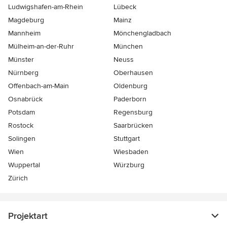
Ludwigshafen-am-Rhein
Lübeck
Magdeburg
Mainz
Mannheim
Mönchen­gladbach
Mülheim-an-der-Ruhr
München
Münster
Neuss
Nürnberg
Oberhausen
Offenbach-am-Main
Oldenburg
Osnabrück
Paderborn
Potsdam
Regensburg
Rostock
Saarbrücken
Solingen
Stuttgart
Wien
Wiesbaden
Wuppertal
Würzburg
Zürich
Projektart