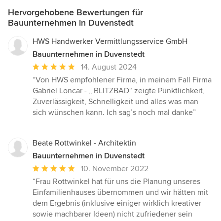
Hervorgehobene Bewertungen für
Bauunternehmen in Duvenstedt
HWS Handwerker Vermittlungsservice GmbH
Bauunternehmen in Duvenstedt
Durchschnittliche
14. August 2024
Bewertung:
“Von HWS empfohlener Firma, in meinem Fall Firma
5
Gabriel Loncar - „ BLITZBAD“ zeigte Pünktlichkeit,
von
Zuverlässigkeit, Schnelligkeit und alles was man
5
sich wünschen kann. Ich sag’s noch mal danke”
Sternen
Beate Rottwinkel - Architektin
Bauunternehmen in Duvenstedt
Durchschnittliche
10. November 2022
Bewertung:
“Frau Rottwinkel hat für uns die Planung unseres
5
Einfamilienhauses übernommen und wir hätten mit
von
dem Ergebnis (inklusive einiger wirklich kreativer
5
sowie machbarer Ideen) nicht zufriedener sein