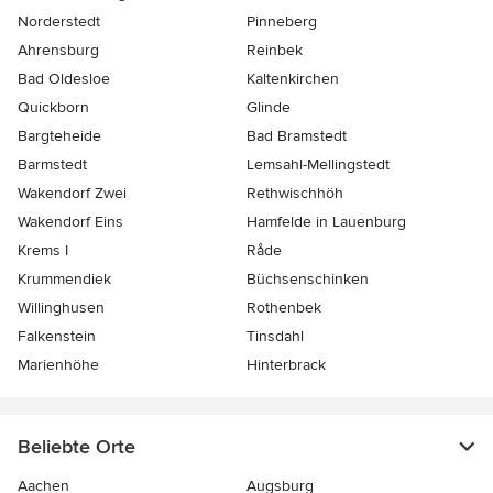
Norderstedt
Pinneberg
Ahrensburg
Reinbek
Bad Oldesloe
Kaltenkirchen
Quickborn
Glinde
Bargteheide
Bad Bramstedt
Barmstedt
Lemsahl-Mellingstedt
Wakendorf Zwei
Rethwischhöh
Wakendorf Eins
Hamfelde in Lauenburg
Krems I
Råde
Krummendiek
Büchsenschinken
Willinghusen
Rothenbek
Falkenstein
Tinsdahl
Marienhöhe
Hinterbrack
Beliebte Orte
Aachen
Augsburg