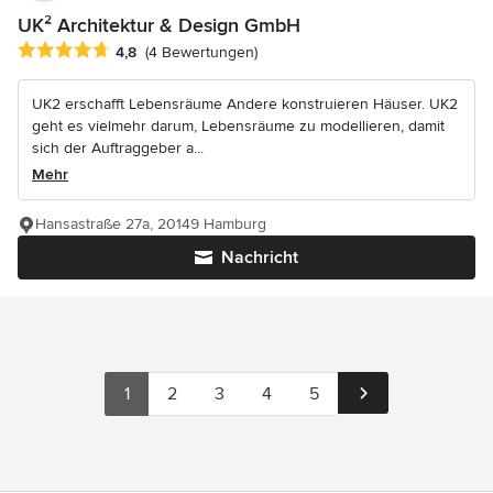
UK² Architektur & Design GmbH
Durchschnittliche Bewertung: 4.8 von 5 Sternen
4,8
(4 Bewertungen)
UK2 erschafft Lebensräume Andere konstruieren Häuser. UK2
geht es vielmehr darum, Lebensräume zu modellieren, damit
sich der Auftraggeber a...
Mehr
Hansastraße 27a, 20149 Hamburg
Nachricht
1
2
3
4
5