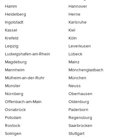
Hamm
Hannover
Heidelberg
Herne
Ingolstadt
Karlsruhe
Kassel
Kiel
Krefeld
Köln
Leipzig
Leverkusen
Ludwigshafen-am-Rhein
Lübeck
Magdeburg
Mainz
Mannheim
Mönchen­gladbach
Mülheim-an-der-Ruhr
München
Münster
Neuss
Nürnberg
Oberhausen
Offenbach-am-Main
Oldenburg
Osnabrück
Paderborn
Potsdam
Regensburg
Rostock
Saarbrücken
Solingen
Stuttgart