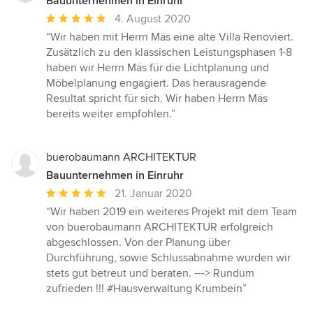
Bauunternehmen in Einruhr
Durchschnittliche
4. August 2020
Bewertung:
“Wir haben mit Herrn Mäs eine alte Villa Renoviert.
5
Zusätzlich zu den klassischen Leistungsphasen 1-8
von
haben wir Herrn Mäs für die Lichtplanung und
5
Möbelplanung engagiert. Das herausragende
Sternen
Resultat spricht für sich. Wir haben Herrn Mäs
bereits weiter empfohlen.”
buerobaumann ARCHITEKTUR
Bauunternehmen in Einruhr
Durchschnittliche
21. Januar 2020
Bewertung:
“Wir haben 2019 ein weiteres Projekt mit dem Team
5
von buerobaumann ARCHITEKTUR erfolgreich
von
abgeschlossen. Von der Planung über
5
Durchführung, sowie Schlussabnahme wurden wir
Sternen
stets gut betreut und beraten. ---> Rundum
zufrieden !!! #Hausverwaltung Krumbein”