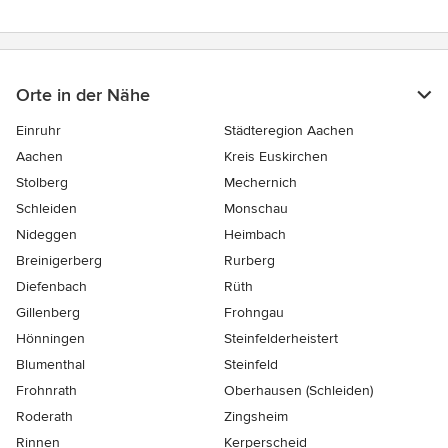
Orte in der Nähe
Einruhr
Städteregion Aachen
Aachen
Kreis Euskirchen
Stolberg
Mechernich
Schleiden
Monschau
Nideggen
Heimbach
Breinigerberg
Rurberg
Diefenbach
Rüth
Gillenberg
Frohngau
Hönningen
Steinfelderheistert
Blumenthal
Steinfeld
Frohnrath
Oberhausen (Schleiden)
Roderath
Zingsheim
Rinnen
Kerperscheid