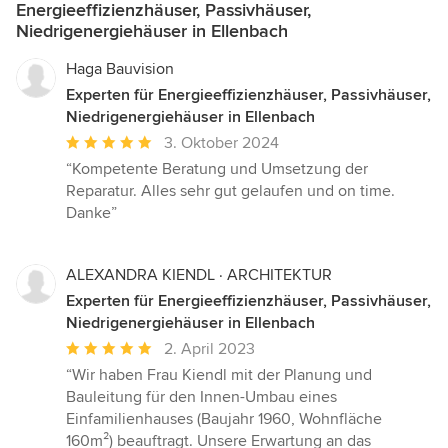
Energieeffizienzhäuser, Passivhäuser,
Niedrigenergiehäuser in Ellenbach
Haga Bauvision
Experten für Energieeffizienzhäuser, Passivhäuser,
Niedrigenergiehäuser in Ellenbach
Durchschnittliche
3. Oktober 2024
Bewertung:
“Kompetente Beratung und Umsetzung der
5
Reparatur. Alles sehr gut gelaufen und on time.
von
Danke”
5
Sternen
ALEXANDRA KIENDL · ARCHITEKTUR
Experten für Energieeffizienzhäuser, Passivhäuser,
Niedrigenergiehäuser in Ellenbach
Durchschnittliche
2. April 2023
Bewertung:
“Wir haben Frau Kiendl mit der Planung und
5
Bauleitung für den Innen-Umbau eines
von
Einfamilienhauses (Baujahr 1960, Wohnfläche
5
160m²) beauftragt. Unsere Erwartung an das