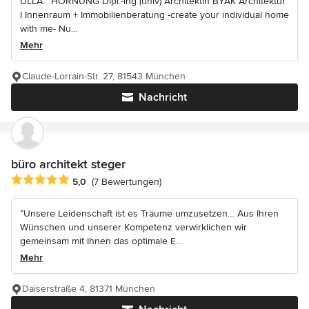
ULLA ° HORNUNG Dipl.-Ing (univ) Architektin BYAK Architektur
I Innenraum + Immobilienberatung -create your individual home
with me- Nu...
Mehr
Claude-Lorrain-Str. 27, 81543 München
Nachricht
büro architekt steger
Durchschnittliche Bewertung: 5 von 5 Sternen
5,0
(7 Bewertungen)
“Unsere Leidenschaft ist es Träume umzusetzen… Aus Ihren
Wünschen und unserer Kompetenz verwirklichen wir
gemeinsam mit Ihnen das optimale E...
Mehr
Daiserstraße 4, 81371 München