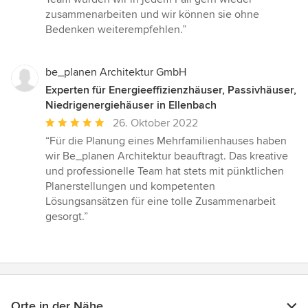
zusammenarbeiten und wir können sie ohne
Bedenken weiterempfehlen.”
be_planen Architektur GmbH
Experten für Energieeffizienzhäuser, Passivhäuser,
Niedrigenergiehäuser in Ellenbach
Durchschnittliche
26. Oktober 2022
Bewertung:
“Für die Planung eines Mehrfamilienhauses haben
5
wir Be_planen Architektur beauftragt. Das kreative
von
und professionelle Team hat stets mit pünktlichen
5
Planerstellungen und kompetenten
Sternen
Lösungsansätzen für eine tolle Zusammenarbeit
gesorgt.”
Orte in der Nähe