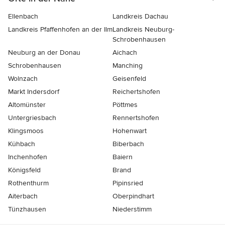
Ellenbach
Landkreis Dachau
Landkreis Pfaffenhofen an der Ilm
Landkreis Neuburg-
Schrobenhausen
Neuburg an der Donau
Aichach
Schrobenhausen
Manching
Wolnzach
Geisenfeld
Markt Indersdorf
Reichertshofen
Altomünster
Pöttmes
Untergriesbach
Rennertshofen
Klingsmoos
Hohenwart
Kühbach
Biberbach
Inchenhofen
Baiern
Königsfeld
Brand
Rothenthurm
Pipinsried
Aiterbach
Oberpindhart
Tünzhausen
Niederstimm