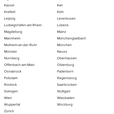
Kassel
Kiel
Krefeld
Köln
Leipzig
Leverkusen
Ludwigshafen-am-Rhein
Lübeck
Magdeburg
Mainz
Mannheim
Mönchen­gladbach
Mülheim-an-der-Ruhr
München
Münster
Neuss
Nürnberg
Oberhausen
Offenbach-am-Main
Oldenburg
Osnabrück
Paderborn
Potsdam
Regensburg
Rostock
Saarbrücken
Solingen
Stuttgart
Wien
Wiesbaden
Wuppertal
Würzburg
Zürich