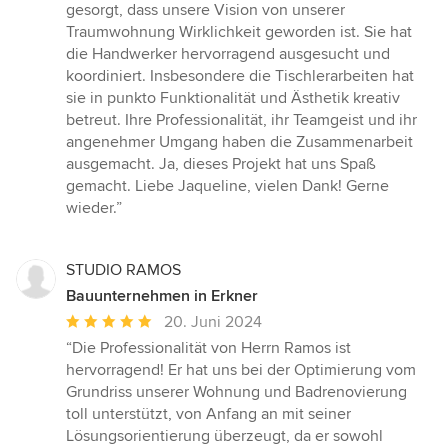
gesorgt, dass unsere Vision von unserer
Traumwohnung Wirklichkeit geworden ist. Sie hat
die Handwerker hervorragend ausgesucht und
koordiniert. Insbesondere die Tischlerarbeiten hat
sie in punkto Funktionalität und Ästhetik kreativ
betreut. Ihre Professionalität, ihr Teamgeist und ihr
angenehmer Umgang haben die Zusammenarbeit
ausgemacht. Ja, dieses Projekt hat uns Spaß
gemacht. Liebe Jaqueline, vielen Dank! Gerne
wieder.”
STUDIO RAMOS
Bauunternehmen in Erkner
Durchschnittliche
20. Juni 2024
Bewertung:
“Die Professionalität von Herrn Ramos ist
5
hervorragend! Er hat uns bei der Optimierung vom
von
Grundriss unserer Wohnung und Badrenovierung
5
toll unterstützt, von Anfang an mit seiner
Sternen
Lösungsorientierung überzeugt, da er sowohl