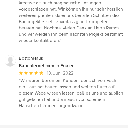
kreative als auch pragmatische Lösungen
vorgeschlagen hat. Wir können ihn nur sehr herzlich
weiterempfehlen, da er uns bei allen Schritten des
Bauprojektes sehr zuverlässig und kompetent
beraten hat. Nochmal vielen Dank an Herrn Ramos
und wir werden ihn beim nächsten Projekt bestimmt
wieder kontaktieren.”
BostonHaus
Bauunternehmen in Erkner
Durchschnittliche
13. Juni 2022
Bewertung:
“Wir waren bei einem Kunden, der sich von Euch
5
ein Haus hat bauen lassen und wollten Euch auf
von
diesem Wege wissen lassen, daß es uns unglaublich
5
gut gefallen hat und wir auch von so einem
Sternen
Häuschen träumen...irgendwann.”