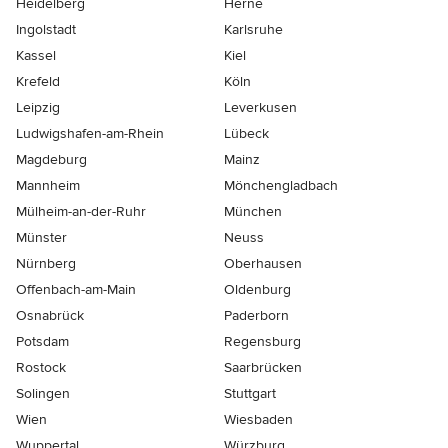
Heidelberg
Herne
Ingolstadt
Karlsruhe
Kassel
Kiel
Krefeld
Köln
Leipzig
Leverkusen
Ludwigshafen-am-Rhein
Lübeck
Magdeburg
Mainz
Mannheim
Mönchen­gladbach
Mülheim-an-der-Ruhr
München
Münster
Neuss
Nürnberg
Oberhausen
Offenbach-am-Main
Oldenburg
Osnabrück
Paderborn
Potsdam
Regensburg
Rostock
Saarbrücken
Solingen
Stuttgart
Wien
Wiesbaden
Wuppertal
Würzburg