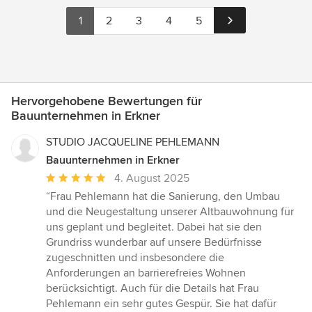
1
2
3
4
5
Hervorgehobene Bewertungen für
Bauunternehmen in Erkner
STUDIO JACQUELINE PEHLEMANN
Bauunternehmen in Erkner
Durchschnittliche
4. August 2025
Bewertung:
“Frau Pehlemann hat die Sanierung, den Umbau
5
und die Neugestaltung unserer Altbauwohnung für
von
uns geplant und begleitet. Dabei hat sie den
5
Grundriss wunderbar auf unsere Bedürfnisse
Sternen
zugeschnitten und insbesondere die
Anforderungen an barrierefreies Wohnen
berücksichtigt. Auch für die Details hat Frau
Pehlemann ein sehr gutes Gespür. Sie hat dafür