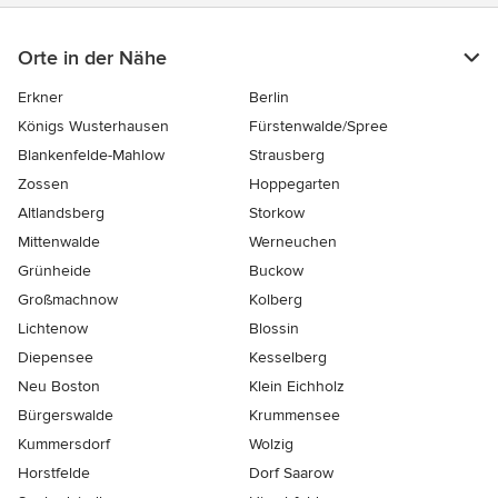
Orte in der Nähe
Erkner
Berlin
Königs Wusterhausen
Fürstenwalde/Spree
Blankenfelde-Mahlow
Strausberg
Zossen
Hoppegarten
Altlandsberg
Storkow
Mittenwalde
Werneuchen
Grünheide
Buckow
Großmachnow
Kolberg
Lichtenow
Blossin
Diepensee
Kesselberg
Neu Boston
Klein Eichholz
Bürgerswalde
Krummensee
Kummersdorf
Wolzig
Horstfelde
Dorf Saarow