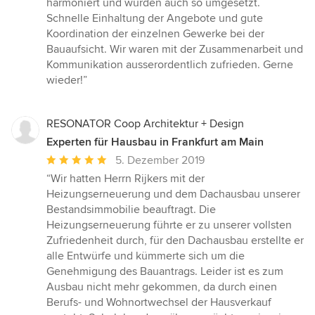
harmoniert und wurden auch so umgesetzt.
Schnelle Einhaltung der Angebote und gute
Koordination der einzelnen Gewerke bei der
Bauaufsicht. Wir waren mit der Zusammenarbeit und
Kommunikation ausserordentlich zufrieden. Gerne
wieder!”
RESONATOR Coop Architektur + Design
Experten für Hausbau in Frankfurt am Main
Durchschnittliche
5. Dezember 2019
Bewertung:
“Wir hatten Herrn Rijkers mit der
5
Heizungserneuerung und dem Dachausbau unserer
von
Bestandsimmobilie beauftragt. Die
5
Heizungserneuerung führte er zu unserer vollsten
Sternen
Zufriedenheit durch, für den Dachausbau erstellte er
alle Entwürfe und kümmerte sich um die
Genehmigung des Bauantrags. Leider ist es zum
Ausbau nicht mehr gekommen, da durch einen
Berufs- und Wohnortwechsel der Hausverkauf