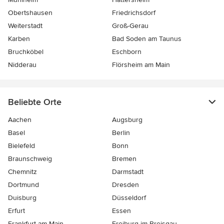
Obertshausen
Friedrichsdorf
Weiterstadt
Groß-Gerau
Karben
Bad Soden am Taunus
Bruchköbel
Eschborn
Nidderau
Flörsheim am Main
Beliebte Orte
Aachen
Augsburg
Basel
Berlin
Bielefeld
Bonn
Braunschweig
Bremen
Chemnitz
Darmstadt
Dortmund
Dresden
Duisburg
Düsseldorf
Erfurt
Essen
Frankfurt am Main
Freiburg-im-Breisgau