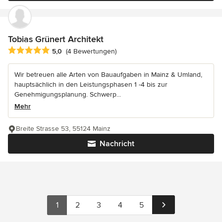
Tobias Grünert Architekt
Durchschnittliche Bewertung: 5 von 5 Sternen
5,0
(4 Bewertungen)
Wir betreuen alle Arten von Bauaufgaben in Mainz & Umland,
hauptsächlich in den Leistungsphasen 1 -4 bis zur
Genehmigungsplanung. Schwerp...
Mehr
Breite Strasse 53, 55124 Mainz
Nachricht
1
2
3
4
5