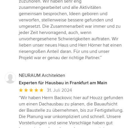
zuzuhören. Wir haben sehr eng
zusammengearbeitet und alle Aktivitäten
gemeinsam besprochen, Ideen geboren und
verworfen, stellenweise bessere gefunden und
umgesetzt. Die Zusammenarbeit war immer und zu
jeder Zeit hervorragend, auch, wenn
unvorhergesehene Schwierigkeiten auftraten. Wir
lieben unser neues Haus und Herr Hörner hat einen
riesengroßen Anteil daran. Für uns und unser
Projekt war er genau der richtige Partner.”
NEURAUM Architekten
Experten für Hausbau in Frankfurt am Main
Durchschnittliche
31. Juli 2024
Bewertung:
“Wir haben Herrn Backovic hier auf Houzz gefunden
5
um einen Dachausbau zu planen, die Bauaufsicht
von
der Baustelle zu übernehmen, bis zur Fertigstellung.
5
Die Planung war unkompliziert und schnell. Unsere
Sternen
Vorstellungen und seine Vorschläge haben gut