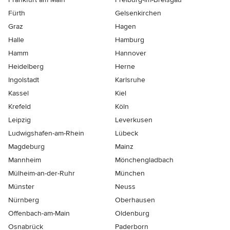
Fürth
Gelsenkirchen
Graz
Hagen
Halle
Hamburg
Hamm
Hannover
Heidelberg
Herne
Ingolstadt
Karlsruhe
Kassel
Kiel
Krefeld
Köln
Leipzig
Leverkusen
Ludwigshafen-am-Rhein
Lübeck
Magdeburg
Mainz
Mannheim
Mönchen­gladbach
Mülheim-an-der-Ruhr
München
Münster
Neuss
Nürnberg
Oberhausen
Offenbach-am-Main
Oldenburg
Osnabrück
Paderborn