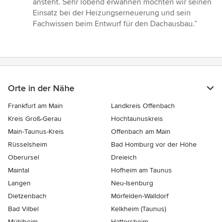
ansteht. Sehr lobend erwähnen möchten wir seinen
Einsatz bei der Heizungserneuerung und sein
Fachwissen beim Entwurf für den Dachausbau.”
Orte in der Nähe
Frankfurt am Main
Landkreis Offenbach
Kreis Groß-Gerau
Hochtaunuskreis
Main-Taunus-Kreis
Offenbach am Main
Rüsselsheim
Bad Homburg vor der Höhe
Oberursel
Dreieich
Maintal
Hofheim am Taunus
Langen
Neu-Isenburg
Dietzenbach
Mörfelden-Walldorf
Bad Vilbel
Kelkheim (Taunus)
Mühlheim
Hattersheim