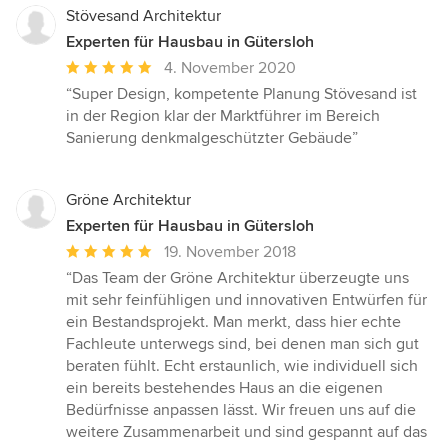
Stövesand Architektur
Experten für Hausbau in Gütersloh
Durchschnittliche
4. November 2020
Bewertung:
“Super Design, kompetente Planung Stövesand ist
5
in der Region klar der Marktführer im Bereich
von
Sanierung denkmalgeschützter Gebäude”
5
Sternen
Gröne Architektur
Experten für Hausbau in Gütersloh
Durchschnittliche
19. November 2018
Bewertung:
“Das Team der Gröne Architektur überzeugte uns
5
mit sehr feinfühligen und innovativen Entwürfen für
von
ein Bestandsprojekt. Man merkt, dass hier echte
5
Fachleute unterwegs sind, bei denen man sich gut
Sternen
beraten fühlt. Echt erstaunlich, wie individuell sich
ein bereits bestehendes Haus an die eigenen
Bedürfnisse anpassen lässt. Wir freuen uns auf die
weitere Zusammenarbeit und sind gespannt auf das