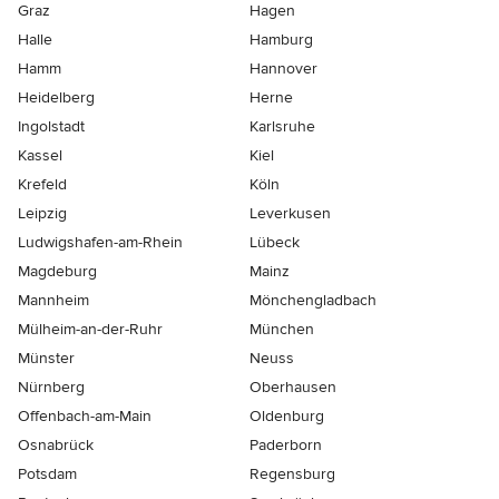
Graz
Hagen
Halle
Hamburg
Hamm
Hannover
Heidelberg
Herne
Ingolstadt
Karlsruhe
Kassel
Kiel
Krefeld
Köln
Leipzig
Leverkusen
Ludwigshafen-am-Rhein
Lübeck
Magdeburg
Mainz
Mannheim
Mönchen­gladbach
Mülheim-an-der-Ruhr
München
Münster
Neuss
Nürnberg
Oberhausen
Offenbach-am-Main
Oldenburg
Osnabrück
Paderborn
Potsdam
Regensburg