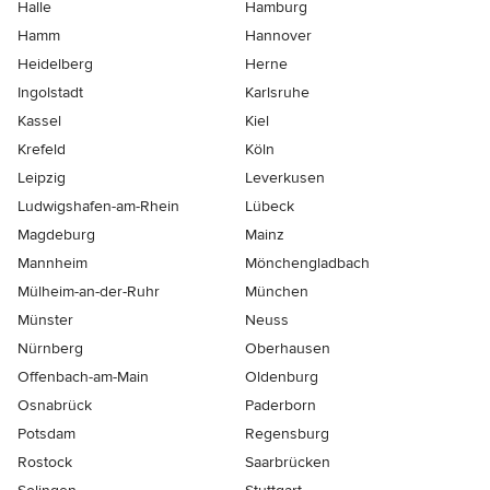
Halle
Hamburg
Hamm
Hannover
Heidelberg
Herne
Ingolstadt
Karlsruhe
Kassel
Kiel
Krefeld
Köln
Leipzig
Leverkusen
Ludwigshafen-am-Rhein
Lübeck
Magdeburg
Mainz
Mannheim
Mönchen­gladbach
Mülheim-an-der-Ruhr
München
Münster
Neuss
Nürnberg
Oberhausen
Offenbach-am-Main
Oldenburg
Osnabrück
Paderborn
Potsdam
Regensburg
Rostock
Saarbrücken