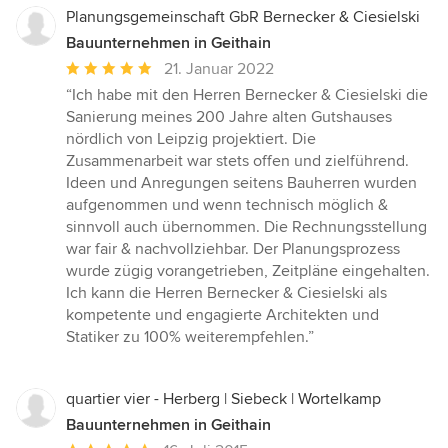
Planungsgemeinschaft GbR Bernecker & Ciesielski
Bauunternehmen in Geithain
Durchschnittliche
21. Januar 2022
Bewertung:
“Ich habe mit den Herren Bernecker & Ciesielski die
5
Sanierung meines 200 Jahre alten Gutshauses
von
nördlich von Leipzig projektiert. Die
5
Zusammenarbeit war stets offen und zielführend.
Sternen
Ideen und Anregungen seitens Bauherren wurden
aufgenommen und wenn technisch möglich &
sinnvoll auch übernommen. Die Rechnungsstellung
war fair & nachvollziehbar. Der Planungsprozess
wurde zügig vorangetrieben, Zeitpläne eingehalten.
Ich kann die Herren Bernecker & Ciesielski als
kompetente und engagierte Architekten und
Statiker zu 100% weiterempfehlen.”
quartier vier - Herberg | Siebeck | Wortelkamp
Bauunternehmen in Geithain