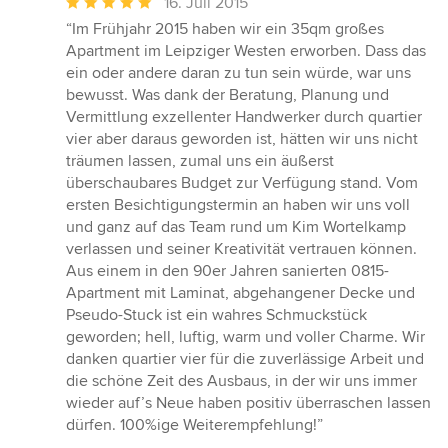
Durchschnittliche
16. Juli 2015
Bewertung:
“Im Frühjahr 2015 haben wir ein 35qm großes
5
Apartment im Leipziger Westen erworben. Dass das
von
ein oder andere daran zu tun sein würde, war uns
5
bewusst. Was dank der Beratung, Planung und
Sternen
Vermittlung exzellenter Handwerker durch quartier
vier aber daraus geworden ist, hätten wir uns nicht
träumen lassen, zumal uns ein äußerst
überschaubares Budget zur Verfügung stand. Vom
ersten Besichtigungstermin an haben wir uns voll
und ganz auf das Team rund um Kim Wortelkamp
verlassen und seiner Kreativität vertrauen können.
Aus einem in den 90er Jahren sanierten 0815-
Apartment mit Laminat, abgehangener Decke und
Pseudo-Stuck ist ein wahres Schmuckstück
geworden; hell, luftig, warm und voller Charme. Wir
danken quartier vier für die zuverlässige Arbeit und
die schöne Zeit des Ausbaus, in der wir uns immer
wieder auf’s Neue haben positiv überraschen lassen
dürfen. 100%ige Weiterempfehlung!”