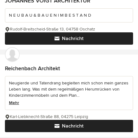
JOHANNES VOIGT ARCHITEKTUR
N E U B A U & B A U E N I M B E S T A N D
Rudolf-Breitscheid-Straße 13, 04758 Oschatz
Nachricht
Reichenbach Architekt
Neugierde und Tatendrang begleiten mich schon mein ganzes
Leben lang. Was mit dem regelmäßigen Herumrücken von
Kinderzimmermöbeln und dem Plan...
Mehr
Karl-Liebknecht-Straße 88, 04275 Leipzig
Nachricht