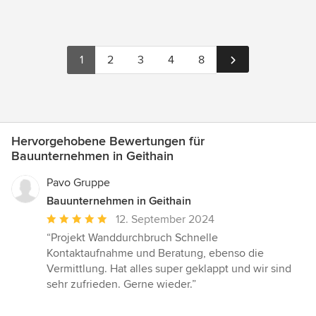
1
2
3
4
8
Hervorgehobene Bewertungen für
Bauunternehmen in Geithain
Pavo Gruppe
Bauunternehmen in Geithain
Durchschnittliche
12. September 2024
Bewertung:
“Projekt Wanddurchbruch Schnelle
5
Kontaktaufnahme und Beratung, ebenso die
von
Vermittlung. Hat alles super geklappt und wir sind
5
sehr zufrieden. Gerne wieder.”
Sternen