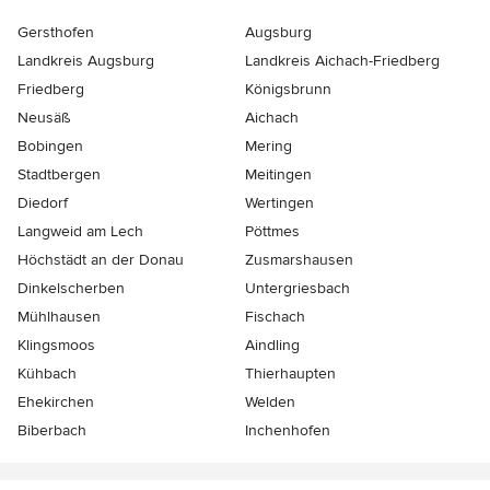
Gersthofen
Augsburg
Landkreis Augsburg
Landkreis Aichach-Friedberg
Friedberg
Königsbrunn
Neusäß
Aichach
Bobingen
Mering
Stadtbergen
Meitingen
Diedorf
Wertingen
Langweid am Lech
Pöttmes
Höchstädt an der Donau
Zusmarshausen
Dinkelscherben
Untergriesbach
Mühlhausen
Fischach
Klingsmoos
Aindling
Kühbach
Thierhaupten
Ehekirchen
Welden
Biberbach
Inchenhofen