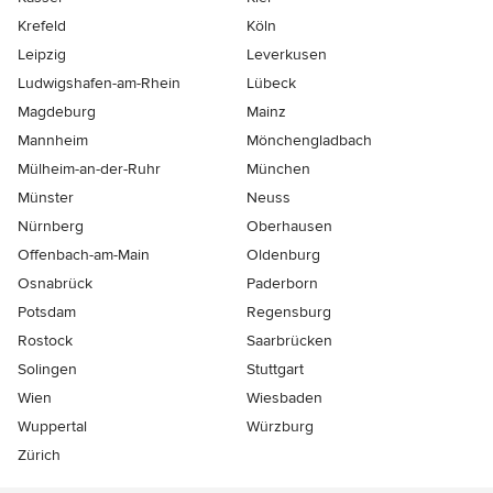
Krefeld
Köln
Leipzig
Leverkusen
Ludwigshafen-am-Rhein
Lübeck
Magdeburg
Mainz
Mannheim
Mönchen­gladbach
Mülheim-an-der-Ruhr
München
Münster
Neuss
Nürnberg
Oberhausen
Offenbach-am-Main
Oldenburg
Osnabrück
Paderborn
Potsdam
Regensburg
Rostock
Saarbrücken
Solingen
Stuttgart
Wien
Wiesbaden
Wuppertal
Würzburg
Zürich