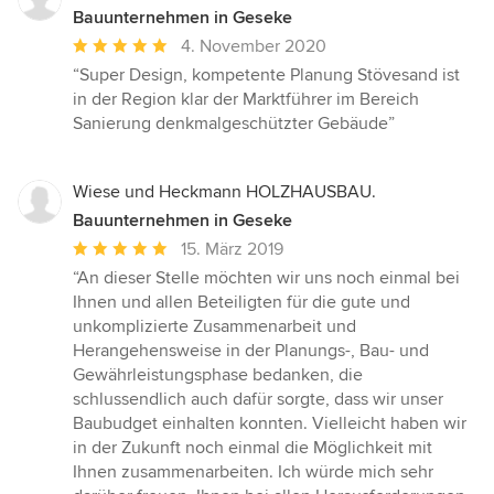
Bauunternehmen in Geseke
Durchschnittliche
4. November 2020
Bewertung:
“Super Design, kompetente Planung Stövesand ist
5
in der Region klar der Marktführer im Bereich
von
Sanierung denkmalgeschützter Gebäude”
5
Sternen
Wiese und Heckmann HOLZHAUSBAU.
Bauunternehmen in Geseke
Durchschnittliche
15. März 2019
Bewertung:
“An dieser Stelle möchten wir uns noch einmal bei
5
Ihnen und allen Beteiligten für die gute und
von
unkomplizierte Zusammenarbeit und
5
Herangehensweise in der Planungs-, Bau- und
Sternen
Gewährleistungsphase bedanken, die
schlussendlich auch dafür sorgte, dass wir unser
Baubudget einhalten konnten. Vielleicht haben wir
in der Zukunft noch einmal die Möglichkeit mit
Ihnen zusammenarbeiten. Ich würde mich sehr