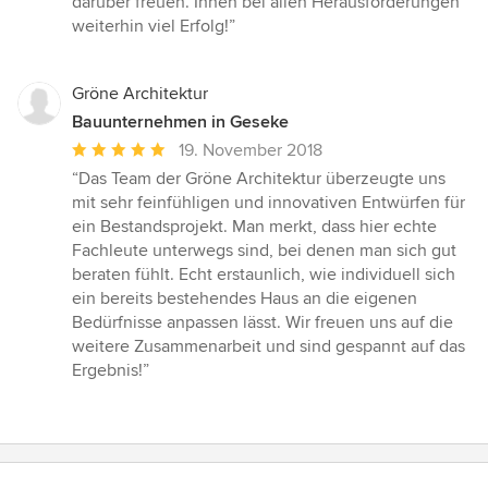
darüber freuen. Ihnen bei allen Herausforderungen
weiterhin viel Erfolg!”
Gröne Architektur
Bauunternehmen in Geseke
Durchschnittliche
19. November 2018
Bewertung:
“Das Team der Gröne Architektur überzeugte uns
5
mit sehr feinfühligen und innovativen Entwürfen für
von
ein Bestandsprojekt. Man merkt, dass hier echte
5
Fachleute unterwegs sind, bei denen man sich gut
Sternen
beraten fühlt. Echt erstaunlich, wie individuell sich
ein bereits bestehendes Haus an die eigenen
Bedürfnisse anpassen lässt. Wir freuen uns auf die
weitere Zusammenarbeit und sind gespannt auf das
Ergebnis!”