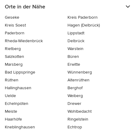
Orte in der Nähe
Geseke
Kreis Paderborn
Kreis Soest
Hagen (Delbrück)
Paderborn
Lippstadt
Rheda-Wiedenbrück
Delbrück
Rietberg
Warstein
Salzkotten
Büren
Marsberg
Erwitte
Bad Lippspringe
Wünnenberg
Rüthen
Altenrüthen
Hallinghausen
Berghof
Uelde
Weiberg
Echelnpöten
Drewer
Meiste
Wohlbedacht
Haarhöfe
Ringelstein
Kneblinghausen
Echtrop