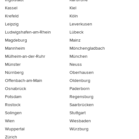
Kassel
Kiel
Krefeld
Köln
Leipzig
Leverkusen
Ludwigshafen-am-Rhein
Lübeck
Magdeburg
Mainz
Mannheim
Mönchen­gladbach
Mülheim-an-der-Ruhr
München
Münster
Neuss
Nürnberg
Oberhausen
Offenbach-am-Main
Oldenburg
Osnabrück
Paderborn
Potsdam
Regensburg
Rostock
Saarbrücken
Solingen
Stuttgart
Wien
Wiesbaden
Wuppertal
Würzburg
Zürich