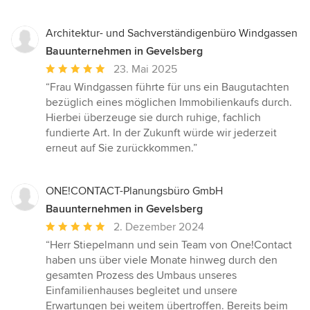
Architektur- und Sachverständigenbüro Windgassen
Bauunternehmen in Gevelsberg
Durchschnittliche
23. Mai 2025
Bewertung:
“Frau Windgassen führte für uns ein Baugutachten
5
bezüglich eines möglichen Immobilienkaufs durch.
von
Hierbei überzeuge sie durch ruhige, fachlich
5
fundierte Art. In der Zukunft würde wir jederzeit
Sternen
erneut auf Sie zurückkommen.”
ONE!CONTACT-Planungsbüro GmbH
Bauunternehmen in Gevelsberg
Durchschnittliche
2. Dezember 2024
Bewertung:
“Herr Stiepelmann und sein Team von One!Contact
5
haben uns über viele Monate hinweg durch den
von
gesamten Prozess des Umbaus unseres
5
Einfamilienhauses begleitet und unsere
Sternen
Erwartungen bei weitem übertroffen. Bereits beim