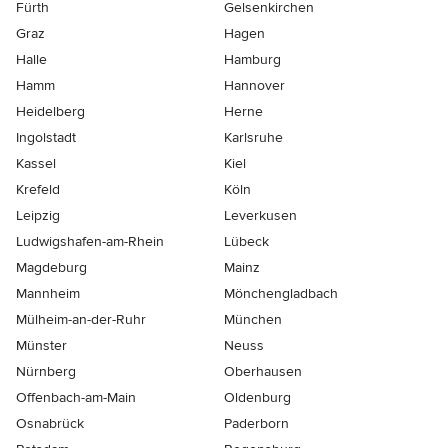
Fürth
Gelsenkirchen
Graz
Hagen
Halle
Hamburg
Hamm
Hannover
Heidelberg
Herne
Ingolstadt
Karlsruhe
Kassel
Kiel
Krefeld
Köln
Leipzig
Leverkusen
Ludwigshafen-am-Rhein
Lübeck
Magdeburg
Mainz
Mannheim
Mönchen­gladbach
Mülheim-an-der-Ruhr
München
Münster
Neuss
Nürnberg
Oberhausen
Offenbach-am-Main
Oldenburg
Osnabrück
Paderborn