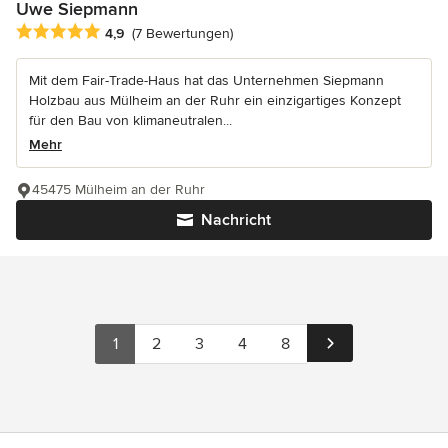
Uwe Siepmann
Durchschnittliche Bewertung: 4.9 von 5 Sternen
4,9
(7 Bewertungen)
Mit dem Fair-Trade-Haus hat das Unternehmen Siepmann
Holzbau aus Mülheim an der Ruhr ein einzigartiges Konzept
für den Bau von klimaneutralen...
Mehr
45475 Mülheim an der Ruhr
Nachricht
1
2
3
4
8