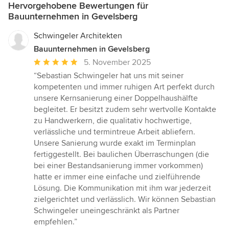
Hervorgehobene Bewertungen für
Bauunternehmen in Gevelsberg
Schwingeler Architekten
Bauunternehmen in Gevelsberg
Durchschnittliche
5. November 2025
Bewertung:
“Sebastian Schwingeler hat uns mit seiner
5
kompetenten und immer ruhigen Art perfekt durch
von
unsere Kernsanierung einer Doppelhaushälfte
5
begleitet. Er besitzt zudem sehr wertvolle Kontakte
Sternen
zu Handwerkern, die qualitativ hochwertige,
verlässliche und termintreue Arbeit abliefern.
Unsere Sanierung wurde exakt im Terminplan
fertiggestellt. Bei baulichen Überraschungen (die
bei einer Bestandsanierung immer vorkommen)
hatte er immer eine einfache und zielführende
Lösung. Die Kommunikation mit ihm war jederzeit
zielgerichtet und verlässlich. Wir können Sebastian
Schwingeler uneingeschränkt als Partner
empfehlen.”