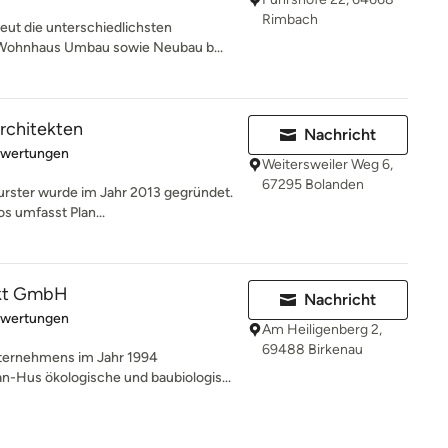
Rimbach
eut die unterschiedlichsten
 Wohnhaus Umbau sowie Neubau b...
rchitekten
Nachricht
rtung: 5 von 5 Sternen
ewertungen
Weitersweiler Weg 6,
67295 Bolanden
urster wurde im Jahr 2013 gegründet.
s umfasst Plan...
kt GmbH
Nachricht
rtung: 5 von 5 Sternen
ewertungen
Am Heiligenberg 2,
69488 Birkenau
ternehmens im Jahr 1994
n-Hus ökologische und baubiologis...