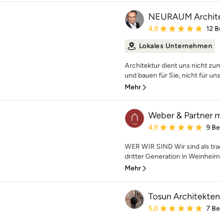
NEURAUM Archit
Durchschnittliche Bewe
4,9
12 
Lokales Unternehmen
Architektur dient uns nicht z
und bauen für Sie, nicht für uns
Mehr
Weber & Partner m
Durchschnittliche Bewe
4,9
9 B
WER WIR SIND Wir sind als trad
dritter Generation in Weinheim 
Mehr
Tosun Architekten
Durchschnittliche Bewe
5,0
7 B