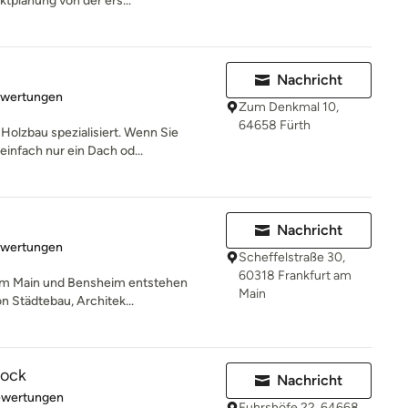
ktplanung von der ers...
Nachricht
rtung: 5 von 5 Sternen
ewertungen
Zum Denkmal 10,
64658 Fürth
Holzbau spezialisiert. Wenn Sie
infach nur ein Dach od...
Nachricht
rtung: 5 von 5 Sternen
ewertungen
Scheffelstraße 30,
60318 Frankfurt am
 am Main und Bensheim entstehen
Main
on Städtebau, Architek...
Hock
Nachricht
rtung: 5 von 5 Sternen
ewertungen
Fuhrshöfe 22, 64668