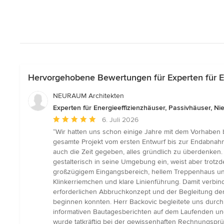
Hervorgehobene Bewertungen für Experten für Ene
NEURAUM Architekten
Experten für Energieeffizienzhäuser, Passivhäuser, Ni
Durchschnittliche
6. Juli 2026
Bewertung:
“Wir hatten uns schon einige Jahre mit dem Vorhaben 
5
gesamte Projekt vom ersten Entwurf bis zur Endabnahme
von
auch die Zeit gegeben, alles gründlich zu überdenken
5
gestalterisch in seine Umgebung ein, weist aber trotz
Sternen
großzügigem Eingangsbereich, hellem Treppenhaus un
Klinkerriemchen und klare Linienführung. Damit verb
erforderlichen Abbruchkonzept und der Begleitung der
beginnen konnten. Herr Backovic begleitete uns durch
informativen Bautagesberichten auf dem Laufenden und 
wurde tatkräftig bei der gewissenhaften Rechnungsprüf