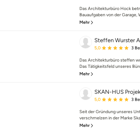
Das Architekturbüro Hock betr
Bauaufgaben von der Garage,
Mehr
Steffen Wurster A
Durchschnittliche Bewe
5,0
3 B
Das Architekturbüro steffen w
Das Tätigkeitsfeld unseres Büro
Mehr
SKAN-HUS Proje
Durchschnittliche Bewe
5,0
3 B
Seit der Gründung unseres Un
verschmelzen in der Marke Ska
Mehr