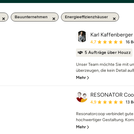
Bauunternehmen
Energieeffizienzhäuser
Karl Kaffenberger 
Durchschnittliche Bewe
4,7
16 
5 Aufträge über Houzz
Unser Team möchte Sie mit u
überzeugen, die kein Detail auß
Mehr
RESONATOR Coop 
Durchschnittliche Bewe
4,9
13 
Resonatorcoop verbindet gute 
hochwertiger Gestaltung. Komp
Mehr