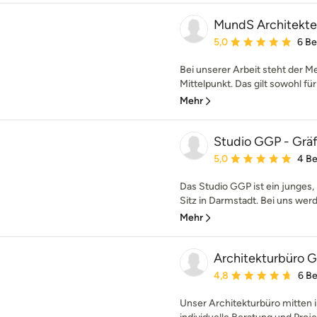
MundS Architekt
Durchschnittliche Bewe
5,0
6 B
Bei unserer Arbeit steht der M
Mittelpunkt. Das gilt sowohl für
Mehr
Studio GGP - Grä
Durchschnittliche Bewe
5,0
4 B
Das Studio GGP ist ein junges,
Sitz in Darmstadt. Bei uns werde
Mehr
Architekturbüro 
Durchschnittliche Bewe
4,8
6 B
Unser Architekturbüro mitten 