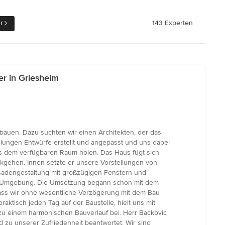
r
143 Experten
er in Griesheim
auen. Dazu suchten wir einen Architekten, der das
llungen Entwürfe erstellt und angepasst und uns dabei
us dem verfügbaren Raum holen. Das Haus fügt sich
ckgehen. Innen setzte er unsere Vorstellungen von
adengestaltung mit großzügigen Fenstern und
der Umgebung. Die Umsetzung begann schon mit dem
dass wir ohne wesentliche Verzögerung mit dem Bau
tisch jeden Tag auf der Baustelle, hielt uns mit
 zu einem harmonischen Bauverlauf bei. Herr Backovic
 zu unserer Zufriedenheit beantwortet. Wir sind