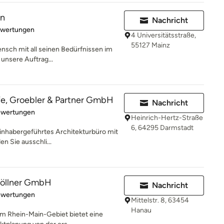
en
Nachricht
rtung: 5 von 5 Sternen
ewertungen
4 Universitätsstraße,
55127 Mainz
ensch mit all seinen Bedürfnissen im
 unsere Auftrag...
fe, Groebler & Partner GmbH
Nachricht
rtung: 5 von 5 Sternen
ewertungen
Heinrich-Hertz-Straße
6, 64295 Darmstadt
 inhabergeführtes Architekturbüro mit
n Sie ausschli...
Göllner GmbH
Nachricht
rtung: 4.8 von 5 Sternen
ewertungen
Mittelstr. 8, 63454
Hanau
im Rhein-Main-Gebiet bietet eine