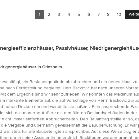
Weite
1
2
3
4
5
6
7
8
10
rgieeffizienzhäuser, Passivhäuser, Niedrigenergiehäus
edrigenergiehäuser in Griesheim
beschäftigt, ein Bestandsgebäude abzubrechen und ein neues Haus zu b
 nach Fertigstellung begleitet. Herr Backovic hat nach unseren Vorste
. Mit dem Ergebnis sind wir sehr zufrieden. Wir konnten das Maximum a
dem markante Elemente auf, die auf Vorschläge von Herrn Backovic zurü
d hohen Decken um und wandelte sie außen z.B. in ansprechende Fass
indet sich das moderne Äußere mit den älteren Bestandsgebäuden in 
 nicht immer einfachen Abbrucharbeiten. Den Bauantrag stellte er so, 
 die Vergabe und übernahm gewissenhaft die Bauüberwachung. Er war prak
war stets für alle Baubeteiligten ansprechbar. Auf diese Weise trug er
ung durch seine Assistentin unterstützt. Rückfragen wurden prompt und