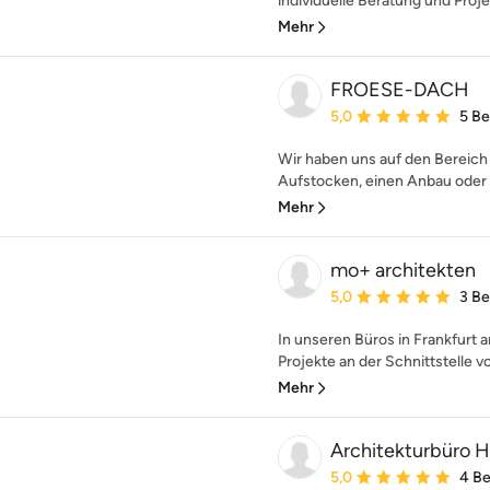
individuelle Beratung und Proje
Mehr
FROESE-DACH
Durchschnittliche Bewe
5,0
5 B
Wir haben uns auf den Bereich 
Aufstocken, einen Anbau oder e
Mehr
mo+ architekten
Durchschnittliche Bewe
5,0
3 B
In unseren Büros in Frankfurt
Projekte an der Schnittstelle v
Mehr
Architekturbüro 
Durchschnittliche Bewe
5,0
4 B