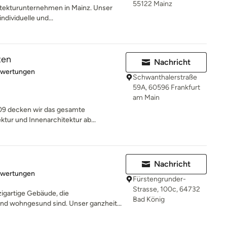
55122 Mainz
hitekturunternehmen in Mainz. Unser
ndividuelle und...
ten
Nachricht
rtung: 5 von 5 Sternen
ewertungen
Schwanthalerstraße
59A, 60596 Frankfurt
am Main
009 decken wir das gesamte
tur und Innenarchitektur ab...
Nachricht
rtung: 5 von 5 Sternen
ewertungen
Fürstengrunder-
Strasse, 100c, 64732
igartige Gebäude, die
Bad König
und wohngesund sind. Unser ganzheit...