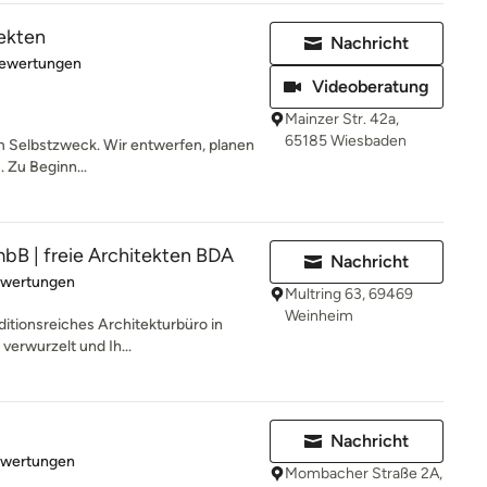
ekten
Nachricht
rtung: 4.9 von 5 Sternen
Bewertungen
Videoberatung
Mainzer Str. 42a,
65185 Wiesbaden
um Selbstzweck. Wir entwerfen, planen
. Zu Beginn...
bB | freie Architekten BDA
Nachricht
rtung: 4.9 von 5 Sternen
ewertungen
Multring 63, 69469
Weinheim
itionsreiches Architekturbüro in
verwurzelt und Ih...
Nachricht
rtung: 5 von 5 Sternen
ewertungen
Mombacher Straße 2A,