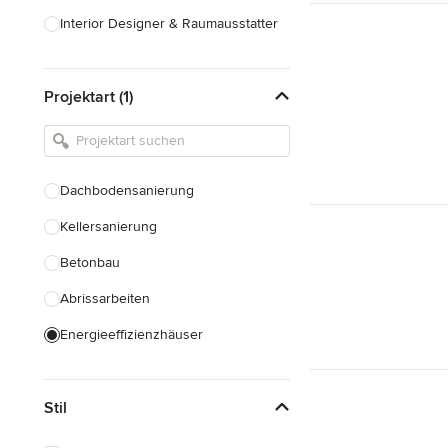
Interior Designer & Raumausstatter
Küchenplanung
Projektart (1)
Landschaftsarchitekten
Armaturen & Sanitärbedarf
Beleuchtung
Dachbodensanierung
Einbauschränke
Kellersanierung
Alle anzeigen
Betonbau
Abrissarbeiten
Energieeffizienzhäuser
Fundamentarbeiten
Stil
Garagenbau
Nachhaltiges Bauen