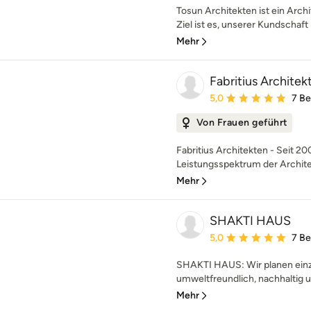
Tosun Architekten ist ein Arc
Ziel ist es, unserer Kundschaft i
Mehr
Fabritius Architek
Durchschnittliche Bewe
5,0
7 B
Von Frauen geführt
Fabritius Architekten - Seit 2
Leistungsspektrum der Architek
Mehr
SHAKTI HAUS
Durchschnittliche Bewe
5,0
7 B
SHAKTI HAUS: Wir planen einz
umweltfreundlich, nachhaltig 
Mehr