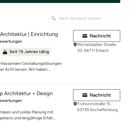
Architektur | Einrichtung
Nachricht
rtung: 4.7 von 5 Sternen
Bewertungen
Michelstädter Straße
30, 64711 Erbach
Seit 15 Jahren tätig
mfassenden Gestaltungslösungen
er Acht lassen. Wir haben...
Architektur + Design
Nachricht
rtung: 4.9 von 5 Sternen
Bewertungen
Frohsinnstraße 15,
63739 Aschaffenburg
Ideen und solide Planung mit
etenz und langjährige Erfah...