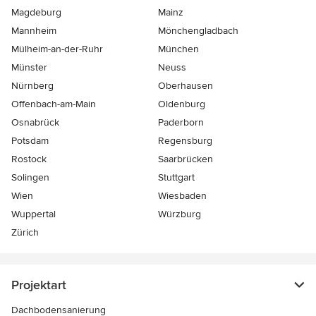
Magdeburg
Mainz
Mannheim
Mönchen­gladbach
Mülheim-an-der-Ruhr
München
Münster
Neuss
Nürnberg
Oberhausen
Offenbach-am-Main
Oldenburg
Osnabrück
Paderborn
Potsdam
Regensburg
Rostock
Saarbrücken
Solingen
Stuttgart
Wien
Wiesbaden
Wuppertal
Würzburg
Zürich
Projektart
Dachbodensanierung