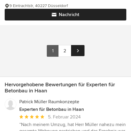
9 Eintrachtstr, 40227 Düsseldorf
Nachricht
1
2
Hervorgehobene Bewertungen für Experten für
Betonbau in Haan
Patrick Müller Raumkonzepte
Experten für Betonbau in Haan
Durchschnittliche
5. Februar 2024
Bewertung:
“Nach meinem Umzug, hat Herr Müller nahezu mein
5