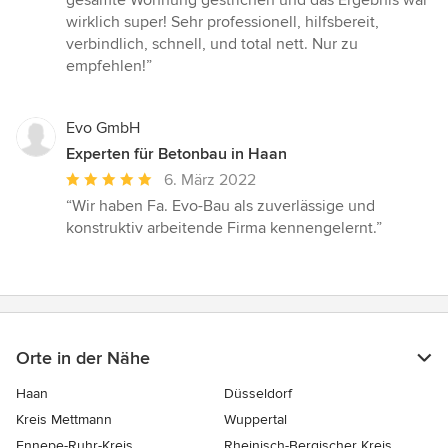
gesamte Wohnung gestrichen und das Ergebnis war
von
wirklich super! Sehr professionell, hilfsbereit,
5
verbindlich, schnell, und total nett. Nur zu
Sternen
empfehlen!”
Evo GmbH
Experten für Betonbau in Haan
Durchschnittliche
6. März 2022
Bewertung:
“Wir haben Fa. Evo-Bau als zuverlässige und
5
konstruktiv arbeitende Firma kennengelernt.”
von
5
Sternen
Orte in der Nähe
Haan
Düsseldorf
Kreis Mettmann
Wuppertal
Ennepe-Ruhr-Kreis
Rheinisch-Bergischer Kreis