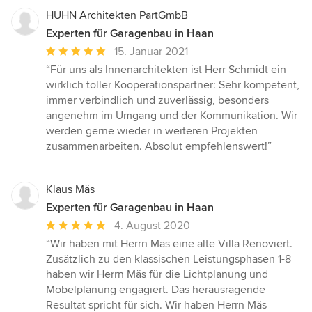
HUHN Architekten PartGmbB
Experten für Garagenbau in Haan
Durchschnittliche
15. Januar 2021
Bewertung:
“Für uns als Innenarchitekten ist Herr Schmidt ein
5
wirklich toller Kooperationspartner: Sehr kompetent,
von
immer verbindlich und zuverlässig, besonders
5
angenehm im Umgang und der Kommunikation. Wir
Sternen
werden gerne wieder in weiteren Projekten
zusammenarbeiten. Absolut empfehlenswert!”
Klaus Mäs
Experten für Garagenbau in Haan
Durchschnittliche
4. August 2020
Bewertung:
“Wir haben mit Herrn Mäs eine alte Villa Renoviert.
5
Zusätzlich zu den klassischen Leistungsphasen 1-8
von
haben wir Herrn Mäs für die Lichtplanung und
5
Möbelplanung engagiert. Das herausragende
Sternen
Resultat spricht für sich. Wir haben Herrn Mäs