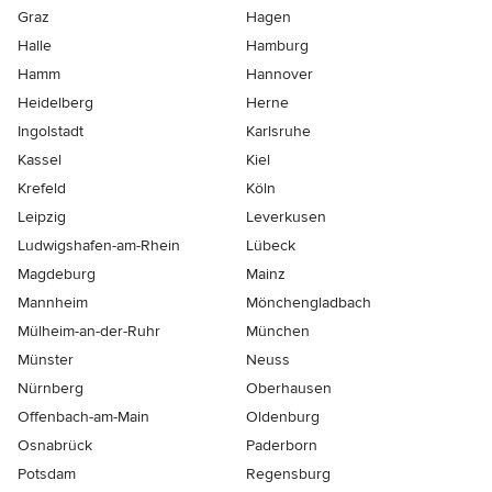
Graz
Hagen
Halle
Hamburg
Hamm
Hannover
Heidelberg
Herne
Ingolstadt
Karlsruhe
Kassel
Kiel
Krefeld
Köln
Leipzig
Leverkusen
Ludwigshafen-am-Rhein
Lübeck
Magdeburg
Mainz
Mannheim
Mönchen­gladbach
Mülheim-an-der-Ruhr
München
Münster
Neuss
Nürnberg
Oberhausen
Offenbach-am-Main
Oldenburg
Osnabrück
Paderborn
Potsdam
Regensburg