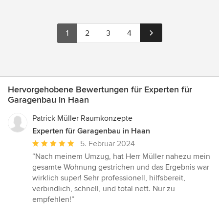
1
2
3
4
Hervorgehobene Bewertungen für Experten für
Garagenbau in Haan
Patrick Müller Raumkonzepte
Experten für Garagenbau in Haan
Durchschnittliche
5. Februar 2024
Bewertung:
“Nach meinem Umzug, hat Herr Müller nahezu mein
5
gesamte Wohnung gestrichen und das Ergebnis war
von
wirklich super! Sehr professionell, hilfsbereit,
5
verbindlich, schnell, und total nett. Nur zu
Sternen
empfehlen!”