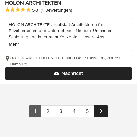
HOLON ARCHITEKTEN
Durchschnittliche Bewertung: 5 von 5 Sternen
5,0
(4 Bewertungen)
HOLON ARCHITEKTEN realisiert Architekturen für
Privatpersonen und Unternehmen. Neubau, Umbauten,
Sanierung und Innenraum-Konzepte – unsere Ans...
Mehr
HOLON ARCHITEKTEN, Ferdinand-Beit-Strasse 7b, 20099
Hamburg
Nachricht
1
2
3
4
5