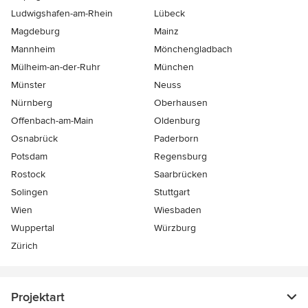
Ludwigshafen-am-Rhein
Lübeck
Magdeburg
Mainz
Mannheim
Mönchen­gladbach
Mülheim-an-der-Ruhr
München
Münster
Neuss
Nürnberg
Oberhausen
Offenbach-am-Main
Oldenburg
Osnabrück
Paderborn
Potsdam
Regensburg
Rostock
Saarbrücken
Solingen
Stuttgart
Wien
Wiesbaden
Wuppertal
Würzburg
Zürich
Projektart