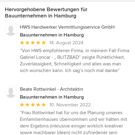
Hervorgehobene Bewertungen für
Bauunternehmen in Hamburg
HWS Handwerker Vermittlungsservice GmbH
Bauunternehmen in Hamburg
Durchschnittliche
14. August 2024
Bewertung:
“Von HWS empfohlener Firma, in meinem Fall Firma
5
Gabriel Loncar - „ BLITZBAD“ zeigte Pünktlichkeit,
von
Zuverlässigkeit, Schnelligkeit und alles was man
5
sich wünschen kann. Ich sag’s noch mal danke”
Sternen
Beate Rottwinkel - Architektin
Bauunternehmen in Hamburg
Durchschnittliche
10. November 2022
Bewertung:
“Frau Rottwinkel hat für uns die Planung unseres
5
Einfamilienhauses übernommen und wir hätten mit
von
dem Ergebnis (inklusive einiger wirklich kreativer
5
sowie machbarer Ideen) nicht zufriedener sein