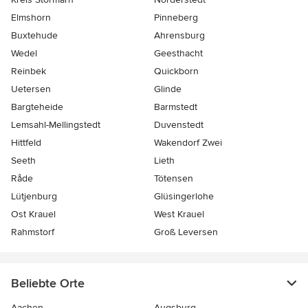
Elmshorn
Pinneberg
Buxtehude
Ahrensburg
Wedel
Geesthacht
Reinbek
Quickborn
Uetersen
Glinde
Bargteheide
Barmstedt
Lemsahl-Mellingstedt
Duvenstedt
Hittfeld
Wakendorf Zwei
Seeth
Lieth
Råde
Tötensen
Lütjenburg
Glüsingerlohe
Ost Krauel
West Krauel
Rahmstorf
Groß Leversen
Beliebte Orte
Aachen
Augsburg