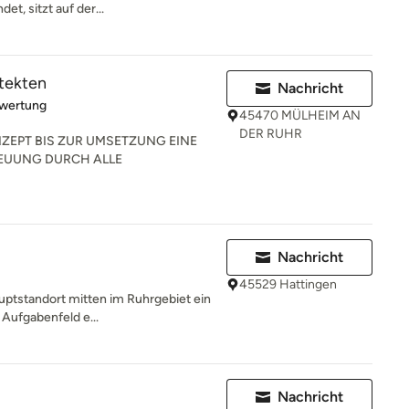
t, sitzt auf der...
itekten
Nachricht
rtung: 5 von 5 Sternen
ewertung
45470 MÜLHEIM AN
DER RUHR
ZEPT BIS ZUR UMSETZUNG EINE
REUUNG DURCH ALLE
Nachricht
45529 Hattingen
uptstandort mitten im Ruhrgebiet ein
Aufgabenfeld e...
Nachricht