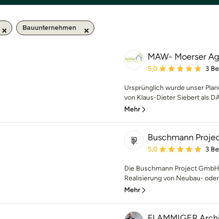
Bauunternehmen
MAW- Moerser Ag
Durchschnittliche Bewe
5,0
3 B
Ursprünglich wurde unser Plan
von Klaus-Dieter Siebert als D
Mehr
Buschmann Proj
Durchschnittliche Bewe
5,0
3 B
Die Buschmann Project GmbH st
Realisierung von Neubau- ode
Mehr
FLAMMIGER Archit