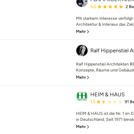
Durchschnittliche Bewe
5,0
2 B
Mit starkem Interesse verfolg
Architektur & Interieur das Ziel
Mehr
Ralf Hippenstiel 
Ralf Hippenstiel Architekten BD
Konzepte, Räume und Gebäude 
Mehr
HEIM & HAUS
Durchschnittliche Bewe
1,5
91 B
HEIM & HAUS ist die Nr. 1 im D
in Deutschland. Seit 1971 berate
Mehr