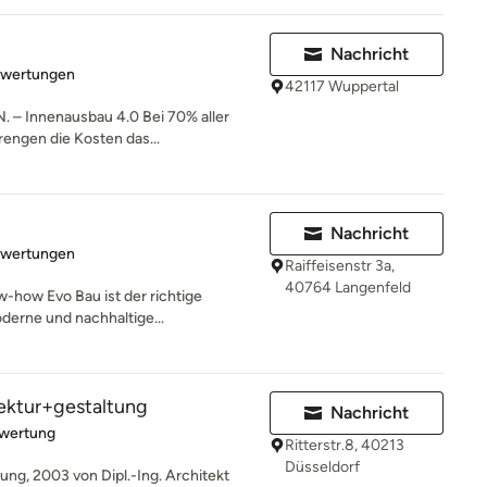
Nachricht
rtung: 4.5 von 5 Sternen
ewertungen
42117 Wuppertal
– Innenausbau 4.0 Bei 70% aller
engen die Kosten das...
Nachricht
rtung: 5 von 5 Sternen
ewertungen
Raiffeisenstr 3a,
40764 Langenfeld
-how Evo Bau ist der richtige
erne und nachhaltige...
tektur+gestaltung
Nachricht
rtung: 5 von 5 Sternen
ewertung
Ritterstr.8, 40213
Düsseldorf
ung, 2003 von Dipl.-Ing. Architekt