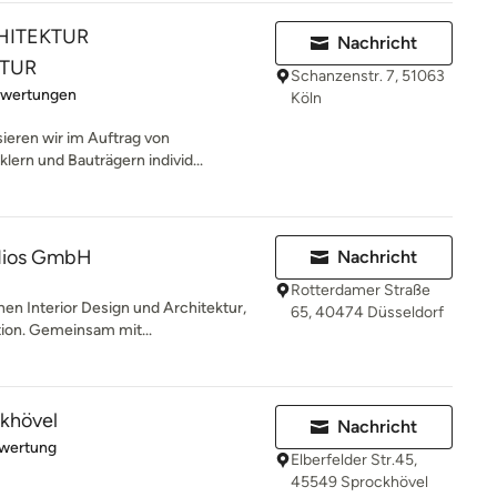
HITEKTUR
Nachricht
TUR
Schanzenstr. 7, 51063
rtung: 5 von 5 Sternen
ewertungen
Köln
sieren wir im Auftrag von
lern und Bauträgern individ...
udios GmbH
Nachricht
Rotterdamer Straße
nen Interior Design und Architektur,
65, 40474 Düsseldorf
on. Gemeinsam mit...
ckhövel
Nachricht
rtung: 5 von 5 Sternen
ewertung
Elberfelder Str.45,
45549 Sprockhövel