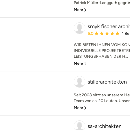
Patrick Müller-Langguth gegründe
Mehr
smyk fischer arch
Durchschnittliche Bewe
5,0
1 B
WIR BIETEN IHNEN VOM KON
INDIVIDUELLE PROJEKTBET
LEISTUNGSPHASEN DER H...
Mehr
stillerarchitekten
Seit 2008 sitzt an unserem Ha
Team von ca. 20 Leuten. Unser 
Mehr
sa-architekten