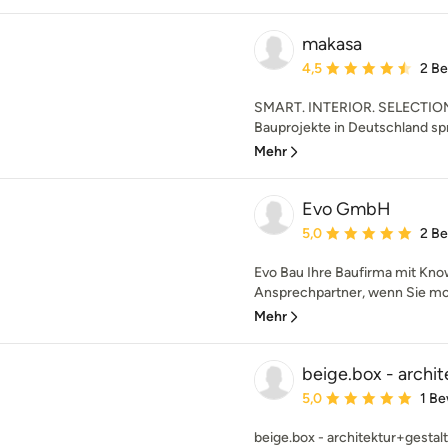
makasa
Durchschnittliche Bewe
4,5
2 B
SMART. INTERIOR. SELECTION. 
Bauprojekte in Deutschland spr
Mehr
Evo GmbH
Durchschnittliche Bewe
5,0
2 B
Evo Bau Ihre Baufirma mit Know
Ansprechpartner, wenn Sie mod
Mehr
beige.box - archi
Durchschnittliche Bewe
5,0
1 B
beige.box - architektur+gestalt