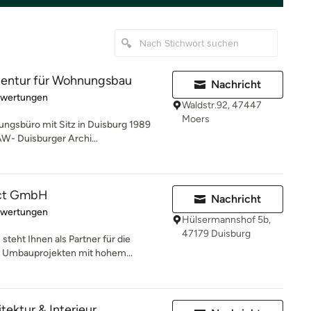
entur für Wohnungsbau
Nachricht
rtung: 5 von 5 Sternen
ewertungen
Waldstr.92, 47447
Moers
ungsbüro mit Sitz in Duisburg 1989
AW- Duisburger Archi...
ect GmbH
Nachricht
rtung: 5 von 5 Sternen
ewertungen
Hülsermannshof 5b,
47179 Duisburg
eht Ihnen als Partner für die
r Umbauprojekten mit hohem...
ektur & Interieur