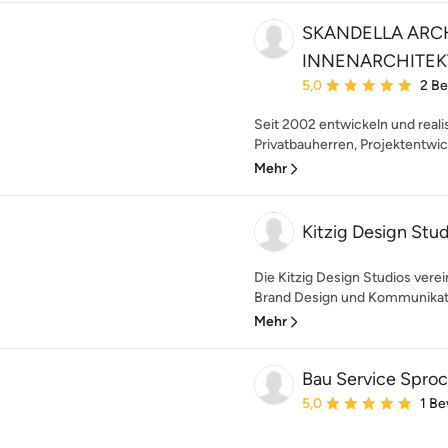
SKANDELLA ARC
INNENARCHITEK
Durchschnittliche Bewe
5,0
2 B
Seit 2002 entwickeln und reali
Privatbauherren, Projektentwick
Mehr
Kitzig Design St
Die Kitzig Design Studios verei
Brand Design und Kommunikati
Mehr
Bau Service Spro
Durchschnittliche Bewe
5,0
1 B