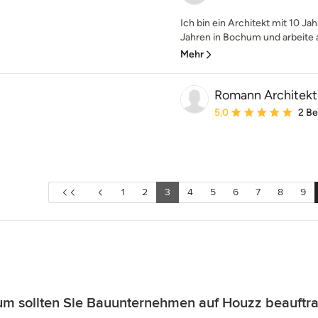
Ich bin ein Architekt mit 10 Ja
Jahren in Bochum und arbeite al
Mehr
Romann Architekt
Durchschnittliche Bewe
5,0
2 B
1
2
3
4
5
6
7
8
9
m sollten Sie Bauunternehmen auf Houzz beauftr