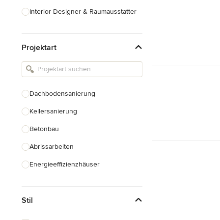
Interior Designer & Raumausstatter
Küchenplanung
Projektart
Landschaftsarchitekten
Armaturen & Sanitärbedarf
Beleuchtung
Dachbodensanierung
Einbauschränke
Kellersanierung
Alle anzeigen
Betonbau
Abrissarbeiten
Energieeffizienzhäuser
Fundamentarbeiten
Stil
Garagenbau
Nachhaltiges Bauen