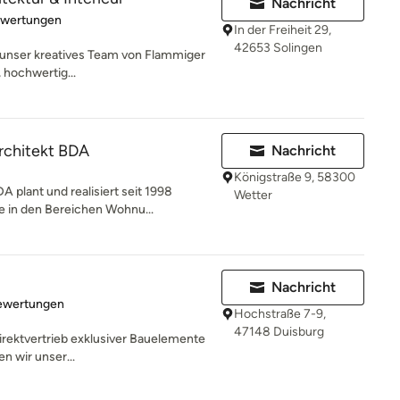
Nachricht
rtung: 5 von 5 Sternen
ewertungen
In der Freiheit 29,
42653 Solingen
t unser kreatives Team von Flammiger
, hochwertig...
Architekt BDA
Nachricht
Königstraße 9, 58300
A plant und realisiert seit 1998
Wetter
in den Bereichen Wohnu...
Nachricht
rtung: 1.5 von 5 Sternen
ewertungen
Hochstraße 7-9,
47148 Duisburg
irektvertrieb exklusiver Bauelemente
n wir unser...