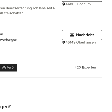
44803 Bochum
hren Berufserfahrung. Ich lebe seit 6
s freischaffen...
ur
Nachricht
rtung: 5 von 5 Sternen
ewertungen
46149 Oberhausen
Weiter
420 Experten
agen?