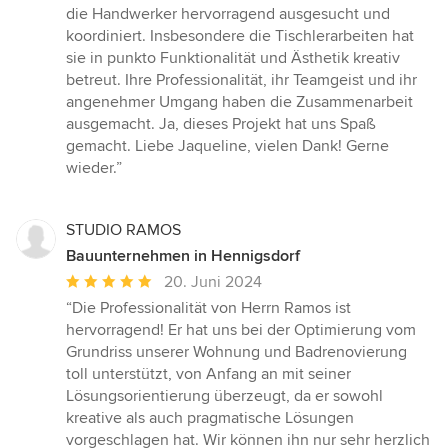
die Handwerker hervorragend ausgesucht und
koordiniert. Insbesondere die Tischlerarbeiten hat
sie in punkto Funktionalität und Ästhetik kreativ
betreut. Ihre Professionalität, ihr Teamgeist und ihr
angenehmer Umgang haben die Zusammenarbeit
ausgemacht. Ja, dieses Projekt hat uns Spaß
gemacht. Liebe Jaqueline, vielen Dank! Gerne
wieder.”
STUDIO RAMOS
Bauunternehmen in Hennigsdorf
Durchschnittliche
20. Juni 2024
Bewertung:
“Die Professionalität von Herrn Ramos ist
5
hervorragend! Er hat uns bei der Optimierung vom
von
Grundriss unserer Wohnung und Badrenovierung
5
toll unterstützt, von Anfang an mit seiner
Sternen
Lösungsorientierung überzeugt, da er sowohl
kreative als auch pragmatische Lösungen
vorgeschlagen hat. Wir können ihn nur sehr herzlich