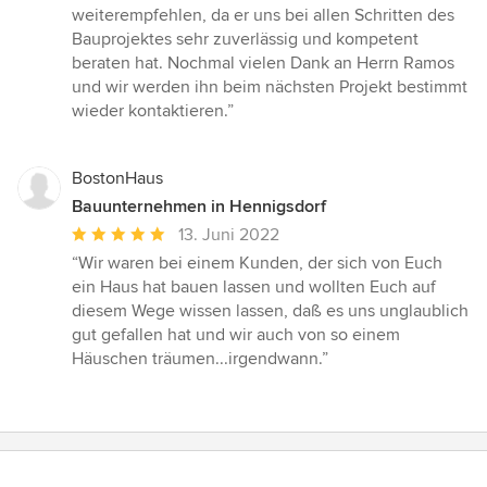
weiterempfehlen, da er uns bei allen Schritten des
Bauprojektes sehr zuverlässig und kompetent
beraten hat. Nochmal vielen Dank an Herrn Ramos
und wir werden ihn beim nächsten Projekt bestimmt
wieder kontaktieren.”
BostonHaus
Bauunternehmen in Hennigsdorf
Durchschnittliche
13. Juni 2022
Bewertung:
“Wir waren bei einem Kunden, der sich von Euch
5
ein Haus hat bauen lassen und wollten Euch auf
von
diesem Wege wissen lassen, daß es uns unglaublich
5
gut gefallen hat und wir auch von so einem
Sternen
Häuschen träumen...irgendwann.”