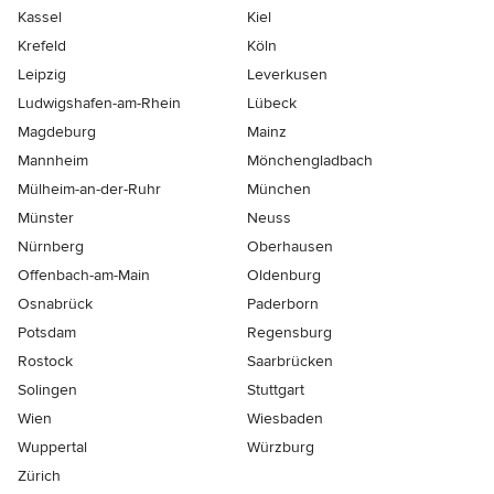
Kassel
Kiel
Krefeld
Köln
Leipzig
Leverkusen
Ludwigshafen-am-Rhein
Lübeck
Magdeburg
Mainz
Mannheim
Mönchen­gladbach
Mülheim-an-der-Ruhr
München
Münster
Neuss
Nürnberg
Oberhausen
Offenbach-am-Main
Oldenburg
Osnabrück
Paderborn
Potsdam
Regensburg
Rostock
Saarbrücken
Solingen
Stuttgart
Wien
Wiesbaden
Wuppertal
Würzburg
Zürich