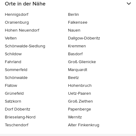
Orte in der Nähe
Hennigsdorf
Berlin
Oranienburg
Falkensee
Hohen Neuendorf
Nauen
Velten
Dallgow-Döberitz
Schönwalde-Siedlung
Kremmen
Schildow
Basdorf
Fahrland
Groß Glienicke
Sommerfeld
Marquardt
Schönwalde
Beetz
Flatow
Hohenbruch
Grünefeld
Uetz-Paaren
Satzkorn
Groß Ziethen
Dorf Döberitz
Papenberge
Brieselang-Nord
Wernitz
Teschendorf
Alter Finkenkrug