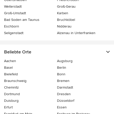
Weiterstadt
Groß-Gerau
Groß-Umstadt
Karben
Bad Soden am Taunus
Bruchköbel
Eschborn
Nidderau
Seligenstadt
Alzenau in Unterfranken
Beliebte Orte
Aachen
Augsburg
Basel
Berlin
Bielefeld
Bonn
Braunschweig
Bremen
Chemnitz
Darmstadt
Dortmund
Dresden
Duisburg
Düsseldorf
Erfurt
Essen
Frankfurt am Main
Freiburg-im-Breisgau