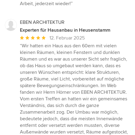
Arbeit, jederzeit wieder!”
EBEN ARCHITEKTUR
Experten für Hausanbau in Heusenstamm
Durchschnittliche
12. Februar 2025
Bewertung:
“Wir hatten ein Haus aus den 60ern mit vielen
5
kleinen Räumen, kleinen Fenstern und dunklen
von
Räumen und es war aus unserer Sicht sehr fraglich,
5
ob das Haus so umgebaut werden kann, dass es
Sternen
unseren Wünschen entspricht: klare Strukturen,
große Räume, viel Licht, vorbereitet auf mögliche
spätere Bewegungseinschränkungen. Im Web
fanden wir Herrn Hörner von EBEN ARCHITEKTUR.
Vom ersten Treffen an hatten wir ein gemeinsames
Verständnis, das sich durch die ganze
Zusammenarbeit zog. Der Umbau war möglich,
bedeutete jedoch, dass die meisten Innenwände
entfernt oder versetzt werden mussten, diverse
Außenwände wurden versetzt, Räume aufgestockt,