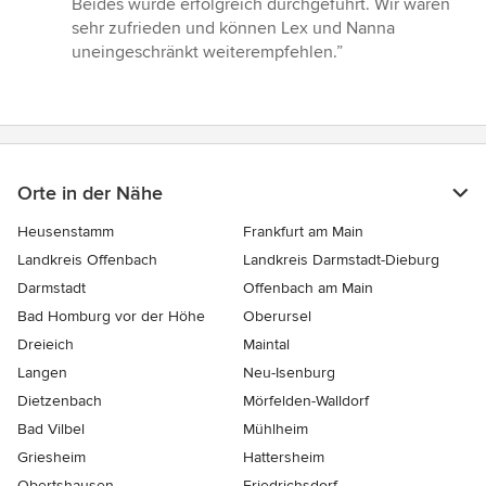
Beides wurde erfolgreich durchgeführt. Wir waren
sehr zufrieden und können Lex und Nanna
uneingeschränkt weiterempfehlen.”
Orte in der Nähe
Heusenstamm
Frankfurt am Main
Landkreis Offenbach
Landkreis Darmstadt-Dieburg
Darmstadt
Offenbach am Main
Bad Homburg vor der Höhe
Oberursel
Dreieich
Maintal
Langen
Neu-Isenburg
Dietzenbach
Mörfelden-Walldorf
Bad Vilbel
Mühlheim
Griesheim
Hattersheim
Obertshausen
Friedrichsdorf