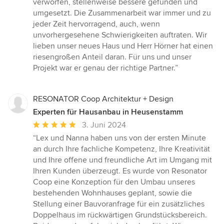
verworfen, stellenweise bessere gefunden und
umgesetzt. Die Zusammenarbeit war immer und zu
jeder Zeit hervorragend, auch, wenn
unvorhergesehene Schwierigkeiten auftraten. Wir
lieben unser neues Haus und Herr Hörner hat einen
riesengroßen Anteil daran. Für uns und unser
Projekt war er genau der richtige Partner.”
RESONATOR Coop Architektur + Design
Experten für Hausanbau in Heusenstamm
Durchschnittliche
3. Juni 2024
Bewertung:
“Lex und Nanna haben uns von der ersten Minute
5
an durch Ihre fachliche Kompetenz, Ihre Kreativität
von
und Ihre offene und freundliche Art im Umgang mit
5
Ihren Kunden überzeugt. Es wurde von Resonator
Sternen
Coop eine Konzeption für den Umbau unseres
bestehenden Wohnhauses geplant, sowie die
Stellung einer Bauvoranfrage für ein zusätzliches
Doppelhaus im rückwärtigen Grundstücksbereich.