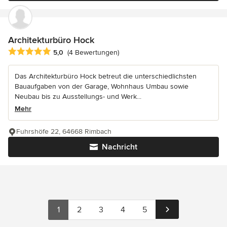
Architekturbüro Hock
Durchschnittliche Bewertung: 5 von 5 Sternen
5,0
(4 Bewertungen)
Das Architekturbüro Hock betreut die unterschiedlichsten
Bauaufgaben von der Garage, Wohnhaus Umbau sowie
Neubau bis zu Ausstellungs- und Werk...
Mehr
Fuhrshöfe 22, 64668 Rimbach
Nachricht
1
2
3
4
5