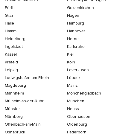
Fürth
Gelsenkirchen
Graz
Hagen
Halle
Hamburg
Hamm
Hannover
Heidelberg
Herne
Ingolstadt
Karlsruhe
Kassel
Kiel
Krefeld
Köln
Leipzig
Leverkusen
Ludwigshafen-am-Rhein
Lübeck
Magdeburg
Mainz
Mannheim
Mönchen­gladbach
Mülheim-an-der-Ruhr
München
Münster
Neuss
Nürnberg
Oberhausen
Offenbach-am-Main
Oldenburg
Osnabrück
Paderborn