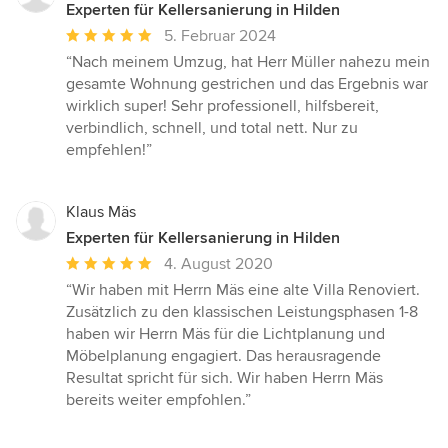
Experten für Kellersanierung in Hilden
Durchschnittliche
5. Februar 2024
Bewertung:
“Nach meinem Umzug, hat Herr Müller nahezu mein
5
gesamte Wohnung gestrichen und das Ergebnis war
von
wirklich super! Sehr professionell, hilfsbereit,
5
verbindlich, schnell, und total nett. Nur zu
Sternen
empfehlen!”
Klaus Mäs
Experten für Kellersanierung in Hilden
Durchschnittliche
4. August 2020
Bewertung:
“Wir haben mit Herrn Mäs eine alte Villa Renoviert.
5
Zusätzlich zu den klassischen Leistungsphasen 1-8
von
haben wir Herrn Mäs für die Lichtplanung und
5
Möbelplanung engagiert. Das herausragende
Sternen
Resultat spricht für sich. Wir haben Herrn Mäs
bereits weiter empfohlen.”