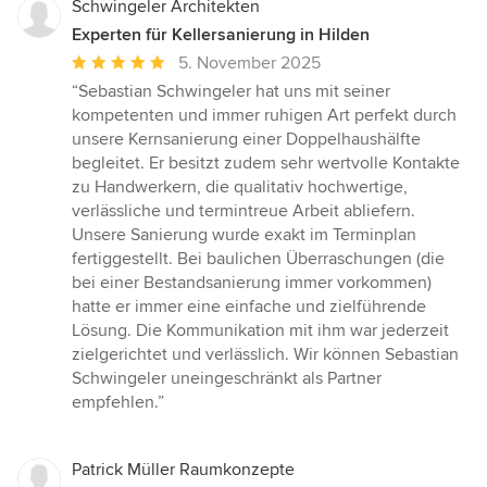
Schwingeler Architekten
Experten für Kellersanierung in Hilden
Durchschnittliche
5. November 2025
Bewertung:
“Sebastian Schwingeler hat uns mit seiner
5
kompetenten und immer ruhigen Art perfekt durch
von
unsere Kernsanierung einer Doppelhaushälfte
5
begleitet. Er besitzt zudem sehr wertvolle Kontakte
Sternen
zu Handwerkern, die qualitativ hochwertige,
verlässliche und termintreue Arbeit abliefern.
Unsere Sanierung wurde exakt im Terminplan
fertiggestellt. Bei baulichen Überraschungen (die
bei einer Bestandsanierung immer vorkommen)
hatte er immer eine einfache und zielführende
Lösung. Die Kommunikation mit ihm war jederzeit
zielgerichtet und verlässlich. Wir können Sebastian
Schwingeler uneingeschränkt als Partner
empfehlen.”
Patrick Müller Raumkonzepte