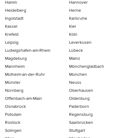
Hamm
Hannover
Heidelberg
Herne
Ingolstadt
Karlsruhe
Kassel
Kiel
Krefeld
Köln
Leipzig
Leverkusen
Ludwigshafen-am-Rhein
Lübeck
Magdeburg
Mainz
Mannheim
Mönchen­gladbach
Mülheim-an-der-Ruhr
München
Münster
Neuss
Nürnberg
Oberhausen
Offenbach-am-Main
Oldenburg
Osnabrück
Paderborn
Potsdam
Regensburg
Rostock
Saarbrücken
Solingen
Stuttgart