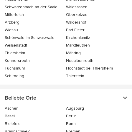
Schwarzenbach an der Saale
Waldsassen
Mitterteich
Oberkotzau
Arzberg
Waldershof
Wiesau
Bad Elster
Schönwald im Schwarzwald
Kirchenlamitz
Weißenstadt
Marktleuthen
Thiersheim
Mähring
Konnersreuth
Neualbenreuth
Fuchsmühl
Höchstädt bei Thiersheim
Schirnding
Thierstein
Beliebte Orte
Aachen
Augsburg
Basel
Berlin
Bielefeld
Bonn
Braunschweig
Bremen