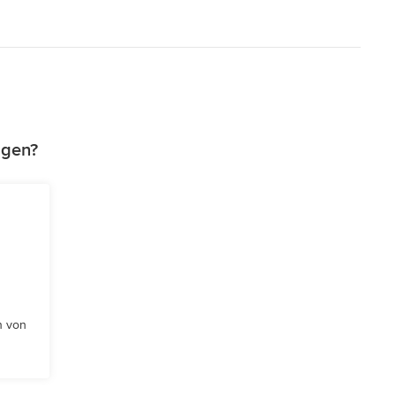
agen?
n von