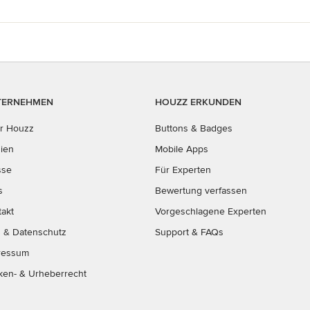
TERNEHMEN
HOUZZ ERKUNDEN
r Houzz
Buttons & Badges
ien
Mobile Apps
sse
Für Experten
s
Bewertung verfassen
takt
Vorgeschlagene Experten
B
&
Datenschutz
Support & FAQs
ressum
ken- & Urheberrecht