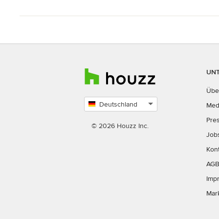
UN
Übe
Deutschland
Med
Land
Pre
auswählen
© 2026 Houzz Inc.
Job
Kon
AG
Imp
Mar