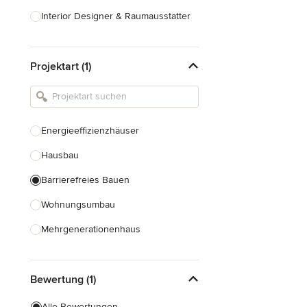
Interior Designer & Raumausstatter
Küchenplanung
Projektart (1)
Landschaftsarchitekten
Armaturen & Sanitärbedarf
Beleuchtung
Energieeffizienzhäuser
Einbauschränke
Hausbau
Alle anzeigen
Barrierefreies Bauen
Wohnungsumbau
Mehrgenerationenhaus
Fertighausbau
Bewertung (1)
Alle anzeigen
Alle Bewertungen