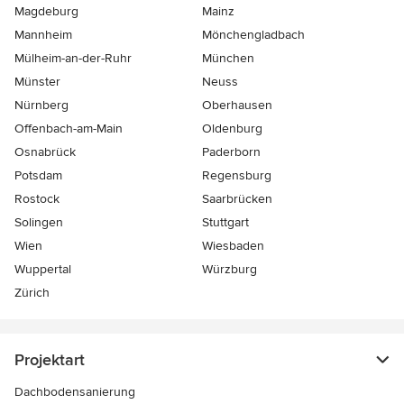
Magdeburg
Mainz
Mannheim
Mönchen­gladbach
Mülheim-an-der-Ruhr
München
Münster
Neuss
Nürnberg
Oberhausen
Offenbach-am-Main
Oldenburg
Osnabrück
Paderborn
Potsdam
Regensburg
Rostock
Saarbrücken
Solingen
Stuttgart
Wien
Wiesbaden
Wuppertal
Würzburg
Zürich
Projektart
Dachbodensanierung