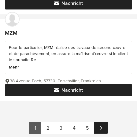
Nachricht
MZM
Pour le particulier, MZM réalise des travaux de second œuvre
et de parachèvement, en assure la maîtrise d’œuvre si le client
le souhaite Re...
Mehr
38 Avenue Foch, 57730, Folschviller, Frankreich
Nachricht
1
2
3
4
5