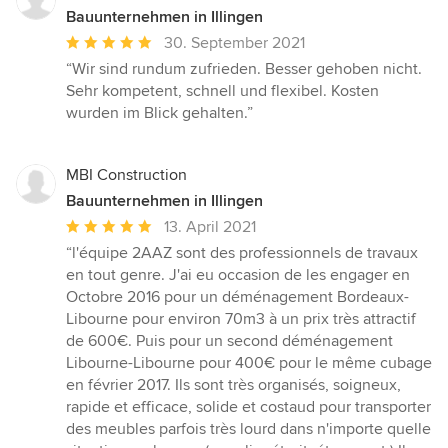
Bauunternehmen in Illingen
Durchschnittliche
30. September 2021
Bewertung:
“Wir sind rundum zufrieden. Besser gehoben nicht.
5
Sehr kompetent, schnell und flexibel. Kosten
von
wurden im Blick gehalten.”
5
Sternen
MBI Construction
Bauunternehmen in Illingen
Durchschnittliche
13. April 2021
Bewertung:
“l'équipe 2AAZ sont des professionnels de travaux
5
en tout genre. J'ai eu occasion de les engager en
von
Octobre 2016 pour un déménagement Bordeaux-
5
Libourne pour environ 70m3 à un prix très attractif
Sternen
de 600€. Puis pour un second déménagement
Libourne-Libourne pour 400€ pour le même cubage
en février 2017. Ils sont très organisés, soigneux,
rapide et efficace, solide et costaud pour transporter
des meubles parfois très lourd dans n'importe quelle